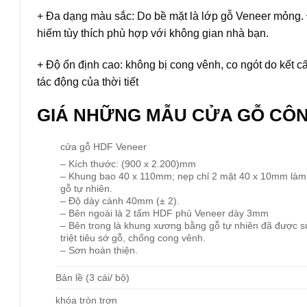
+ Đa dạng màu sắc: Do bề mặt là lớp gỗ Veneer mỏng. Đ
hiếm tùy thích phù hợp với không gian nhà bạn.
+ Độ ổn định cao: không bị cong vênh, co ngót do kết c
tác động của thời tiết
GIÁ NHỮNG MẪU
CỬA GỖ CÔN
cửa gỗ HDF Veneer
– Kích thước: (900 x 2.200)mm
– Khung bao 40 x 110mm; nẹp chỉ 2 mặt 40 x 10mm là
gỗ tự nhiên.
– Độ dày cánh 40mm (± 2).
– Bên ngoài là 2 tấm HDF phủ Veneer dày 3mm
– Bên trong là khung xương bằng gỗ tự nhiên đã được sử 
triệt tiêu sớ gỗ, chống cong vênh.
– Sơn hoàn thiện.
Bản lề (3 cái/ bộ)
khóa tròn trơn