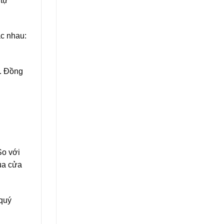
 tự
c nhau:
i. Đồng
So với
ủa cửa
,quý