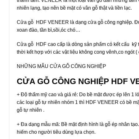
thành tấm. VENEER là một loại ván gỗ dán những tấm 
nhiên lạng, tạo nên bề mặt có vân gỗ thật và liền lạc.
Cửa gỗ HDF VENEER là dạng cửa gỗ công nghiệp. Đư
xoan đào, tần bì,sồi,óc chó…
Cửa gỗ HDF cao cấp là dòng sản phẩm có kết cấu kỹ t
thời kết hợp với các vật liệu không cong vênh,co ngót ( 
NHỮNG MẪU CỬA GỖ CÔNG NGHIỆP
CỬA GỖ CÔNG NGHIỆP HDF V
+ Độ thẩm mỹ cao và giá rẻ: Do bề mặt được ép lên 1 l
các loại gỗ tự nhiên nhóm 1 thì HDF VENEER có bề mặt
gỗ tự nhiên .
+ Đa dạng mẫu mã: Bề mặt định hình là gỗ ép nhân tạo
hiếm cho người tiêu dùng lựa chọn.