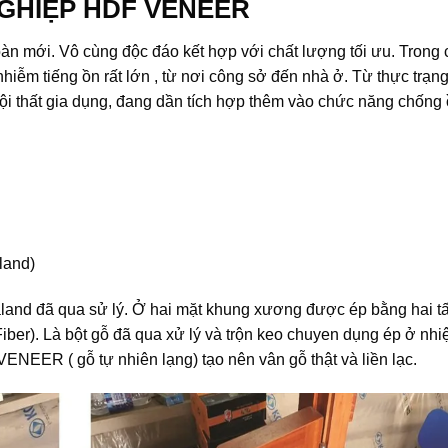
GHIỆP HDF VENEER
n mới. Vô cùng độc đáo kết hợp với chất lượng tối ưu. Trong 
iễm tiếng ồn rất lớn , từ nơi công sở đến nhà ở. Từ thực trạng
i thất gia dụng, đang dần tích hợp thêm vào chức năng chống ồ
land)
and đã qua sử lý. Ở hai mặt khung xương được ép bằng hai t
iber). Là bột gỗ đã qua xử lý và trộn keo chuyen dụng ép ở nhi
NEER ( gỗ tự nhiên lạng) tạo nên vân gỗ thật và liền lạc.