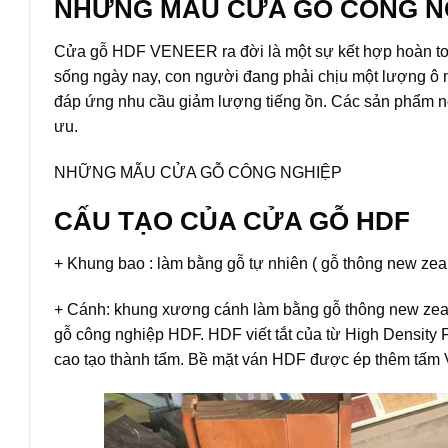
NHỮNG MẪU
CỬA GỖ CÔNG N
Cửa gỗ HDF VENEER ra đời là một sự kết hợp hoàn toà
sống ngày nay, con người đang phải chịu một lượng ô nh
đáp ứng nhu cầu giảm lượng tiếng ồn. Các sản phẩm nộ
ưu.
NHỮNG MẪU CỬA GỖ CÔNG NGHIỆP
CẤU TẠO CỦA CỬA GỖ HDF
+ Khung bao : làm bằng gỗ tự nhiên ( gỗ thông new zea
+ Cánh: khung xương cánh làm bằng gỗ thông new zeal
gỗ công nghiệp HDF. HDF viết tắt của từ High Density F
cao tạo thành tấm. Bề mặt ván HDF được ép thêm tấm VE