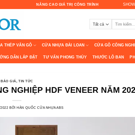
SHOW
NÂNG CAO GIÁ TRỊ CÔNG TRÌNH
Tìm
kiếm:
A THÉP VÂN GỖ
CỬA NHỰA ĐÀI LOAN
CỬA GỖ CÔNG NGH
ỚNG DẪN LẮP ĐẶT
TƯ VẤN PHONG THỦY
THƯỚC LỖ BAN
PH
BÁO GIÁ
,
TIN TỨC
G NGHIỆP HDF VENEER NĂM 202
/2022
BỞI
HÀN QUỐC CỬA NHỰA ABS