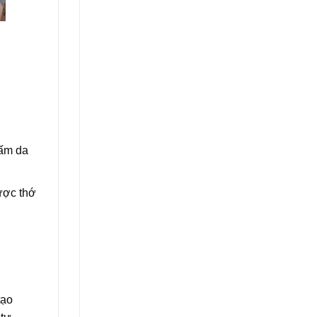
tấm da
ược thớ
tạo