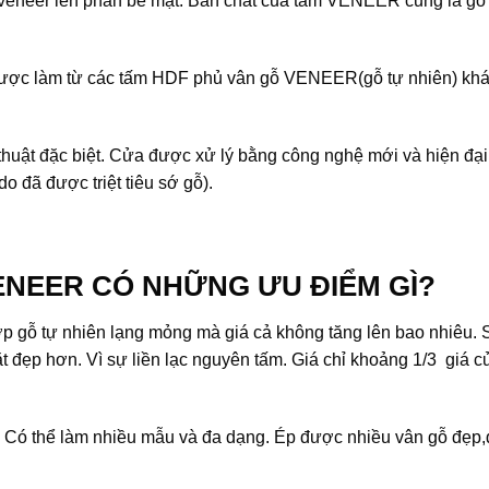
veneer lên phần bề mặt. Bản chất của tấm VENEER cũng là gỗ
ợc làm từ các tấm HDF phủ vân gỗ VENEER(gỗ tự nhiên) khá
huật đặc biệt. Cửa được xử lý bằng công nghệ mới và hiện đạ
do đã được triệt tiêu sớ gỗ).
ENEER
CÓ NHỮNG ƯU ĐIỂM GÌ?
ớp gỗ tự nhiên lạng mỏng mà giá cả không tăng lên bao nhiêu. 
 đẹp hơn. Vì sự liền lạc nguyên tấm. Giá chỉ khoảng 1/3 giá c
. Có thể làm nhiều mẫu và đa dạng. Ép được nhiều vân gỗ đẹp