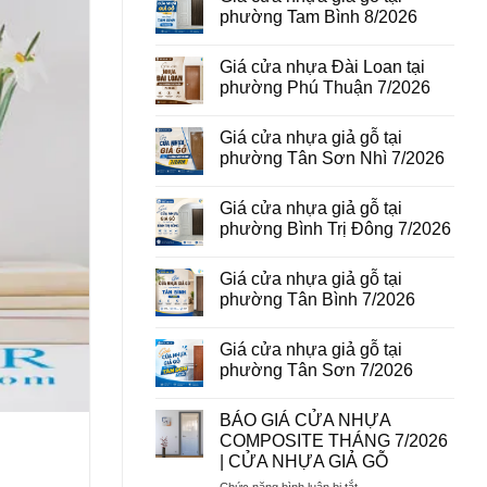
vân
luận
phường Tam Bình 8/2026
gỗ
ở
tại
Giá
Không
phường
cửa
có
Giá cửa nhựa Đài Loan tại
Bình
thép
bình
Hòa
vân
luận
phường Phú Thuận 7/2026
8/2026
gỗ
ở
năm
Giá
Không
2026
cửa
có
Giá cửa nhựa giả gỗ tại
nhựa
bình
giả
luận
phường Tân Sơn Nhì 7/2026
gỗ
ở
tại
Giá
Không
phường
cửa
có
Giá cửa nhựa giả gỗ tại
Tam
nhựa
bình
Bình
Đài
luận
phường Bình Trị Đông 7/2026
8/2026
Loan
ở
tại
Giá
Không
phường
cửa
có
Giá cửa nhựa giả gỗ tại
Phú
nhựa
bình
Thuận
giả
luận
phường Tân Bình 7/2026
7/2026
gỗ
ở
tại
Giá
Không
phường
cửa
có
Giá cửa nhựa giả gỗ tại
Tân
nhựa
bình
Sơn
giả
luận
phường Tân Sơn 7/2026
Nhì
gỗ
ở
7/2026
tại
Giá
Không
phường
cửa
có
BÁO GIÁ CỬA NHỰA
Bình
nhựa
bình
Trị
giả
luận
COMPOSITE THÁNG 7/2026
Đông
gỗ
ở
| CỬA NHỰA GIẢ GỖ
7/2026
tại
Giá
phường
cửa
ở
Chức năng bình luận bị tắt