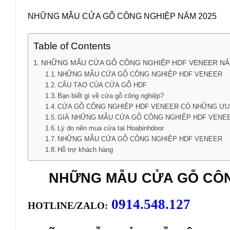
NHỮNG MẪU CỬA GỖ CÔNG NGHIỆP NĂM 2025
Table of Contents
NHỮNG MẪU CỬA GỖ CÔNG NGHIỆP HDF VENEER NĂ
NHỮNG MẪU CỬA GỖ CÔNG NGHIỆP HDF VENEER
CẤU TẠO CỦA CỬA GỖ HDF
Bạn biết gì về cửa gỗ công nghiệp?
CỬA GỖ CÔNG NGHIỆP HDF VENEER CÓ NHỮNG ƯU 
GIÁ NHỮNG MẪU CỬA GỖ CÔNG NGHIỆP HDF VENE
Lý do nên mua cửa tại Hoabinhdoor
NHỮNG MẪU CỬA GỖ CÔNG NGHIỆP HDF VENEER
Hỗ trợ khách hàng
NHỮNG MẪU
CỬA GỖ CÔ
0914.548.127
HOTLINE/ZALO: