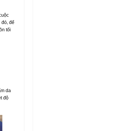
cuộc
 đó, để
n tối
ấm da
ệt độ