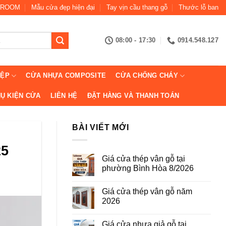
ROOM
Mẫu cửa đẹp hiện đại
Tay vịn cầu thang gỗ
Thước lỗ ban
08:00 - 17:30
0914.548.127
IỆP
CỬA NHỰA COMPOSITE
CỬA CHỐNG CHÁY
Ụ KIỆN CỬA
LIÊN HỆ
ĐẶT HÀNG VÀ THANH TOÁN
BÀI VIẾT MỚI
5
Giá cửa thép vân gỗ tại
phường Bình Hòa 8/2026
Không
có
Giá cửa thép vân gỗ năm
bình
luận
2026
ở
Giá
Không
cửa
có
Giá cửa nhựa giả gỗ tại
thép
bình