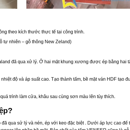
ng theo kích thước thực tế tại công trình.
ỗ tự nhiên – gỗ thông New Zeland)
and đã qua xử lý. Ở hai mặt khung xương được ép bằng hai 
ở nhiệt độ và áp suất cao. Tạo thành tấm, bề mặt ván HDF tạo đ
quá trình làm cửa, khâu sau cùng sơn màu lên tùy thích.
iệp?
ã qua sử lý và nén, ép với keo đặc biệt . Dưới áp lực cao để 