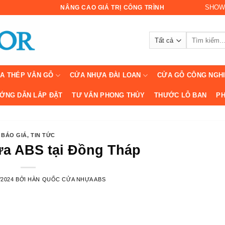
SHOW
NÂNG CAO GIÁ TRỊ CÔNG TRÌNH
Tìm
kiếm:
A THÉP VÂN GỖ
CỬA NHỰA ĐÀI LOAN
CỬA GỖ CÔNG NGH
ỚNG DẪN LẮP ĐẶT
TƯ VẤN PHONG THỦY
THƯỚC LỖ BAN
PH
BÁO GIÁ
,
TIN TỨC
a ABS tại Đồng Tháp
/2024
BỞI
HÀN QUỐC CỬA NHỰA ABS