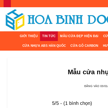
Bỏ
qua
nội
dung
GIỚI THIỆU
TIN TỨC
MẪU CỬA ĐẸP HIỆN ĐẠI
CỬ
CỬA NHỰA ABS HÀN QUỐC
CỬA GỖ CARBON
HƯ
Mẫu cửa nhự
ĐĂNG VÀO
03/01
5/5 - (1 bình chọn)