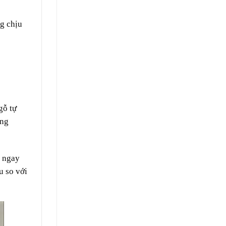
g chịu
gỗ tự
ông
t ngay
u so với