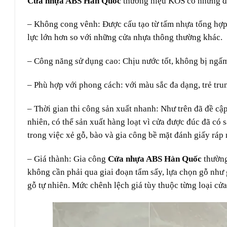
Cửa nhựa ABS Hàn Quốc
thương hiệu KOS có những đặ
– Không cong vênh: Được cấu tạo từ tấm nhựa tổng hợp
lực lớn hơn so với những cửa nhựa thông thường khác.
– Công năng sử dụng cao: Chịu nước tốt, không bị ngấ
– Phù hợp với phong cách: với màu sắc đa dạng, trẻ trun
– Thời gian thi công sản xuất nhanh: Như trên đã đề cậ
nhiên, có thể sản xuất hàng loạt vì cửa được đúc đã có 
trong việc xẻ gỗ, bào và gia công bề mặt đánh giấy ráp 
– Giá thành: Gia công
Cửa nhựa ABS Hàn Quốc
thường
không cần phải qua giai đoạn tẩm sấy, lựa chọn gỗ như
gỗ tự nhiên. Mức chênh lệch giá tùy thuộc từng loại cử