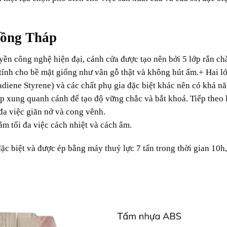
Đồng Tháp
yền công nghệ hiện đại, cánh cửa được tạo nên bởi 5 lớp rắn ch
ính cho bề mặt giống như vân gỗ thật và không hút ẩm.
+ Hai l
tadiene Styrene) và các chất phụ gia đặc biệt khác nên có khả n
p xung quanh cánh để tạo độ vững chắc và bắt khoá. Tiếp theo 
đa việc giãn nở và cong vênh.
m tối đa việc cách nhiệt và cách âm.
ặc biệt và được ép bằng máy thuỷ lực 7 tấn trong thời gian 10h,