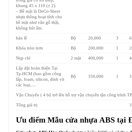
khung 45 x 110 (± 2).
– Bề mặt là DeCo-Sheet
nhựa thông hoạt tính cho
bề mặt như vân gỗ thật,
không hút ẩm.
bản lề
Bộ
20,000
3
6
Khóa tròn trơn
Bộ
200,000
1
2
Nẹp chỉ
2 mặt
400,000
1
4
Lắp đặt hoàn thiện Tại
Tp.HCM (bao gồm công
Bộ
350,000
1
3
lắp, foam, silicon, đinh vít
các loại,…
Vận Chuyển ( 4 bộ trở lên hỗ trợ vận chuyển tận công trình T
Tổng giá trị
3
Ưu điểm Mẫu cửa nhựa ABS tại 