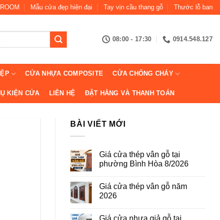
ROOM
Mẫu cửa đẹp hiện đại
Tay vịn cầu thang gỗ
Thước lỗ ban
08:00 - 17:30
0914.548.127
IỆP
CỬA NHỰA COMPOSITE
CỬA CHỐNG CHÁY
Ụ KIỆN CỬA
LIÊN HỆ
ĐẶT HÀNG VÀ THANH TOÁN
BÀI VIẾT MỚI
Giá cửa thép vân gỗ tại
phường Bình Hòa 8/2026
Không
có
Giá cửa thép vân gỗ năm
bình
luận
2026
ở
Giá
Không
cửa
có
Giá cửa nhựa giả gỗ tại
thép
bình