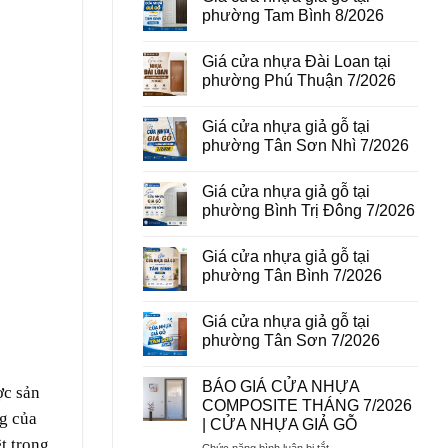
vân
luận
phường Tam Bình 8/2026
gỗ
ở
tại
Giá
Không
phường
cửa
có
Giá cửa nhựa Đài Loan tại
Bình
thép
bình
Hòa
vân
luận
phường Phú Thuận 7/2026
8/2026
gỗ
ở
năm
Giá
Không
2026
cửa
có
Giá cửa nhựa giả gỗ tại
nhựa
bình
giả
luận
phường Tân Sơn Nhì 7/2026
gỗ
ở
tại
Giá
Không
phường
cửa
có
Giá cửa nhựa giả gỗ tại
Tam
nhựa
bình
Bình
Đài
luận
phường Bình Trị Đông 7/2026
8/2026
Loan
ở
tại
Giá
Không
phường
cửa
có
Giá cửa nhựa giả gỗ tại
Phú
nhựa
bình
Thuận
giả
luận
phường Tân Bình 7/2026
7/2026
gỗ
ở
tại
Giá
Không
phường
cửa
có
Giá cửa nhựa giả gỗ tại
Tân
nhựa
bình
Sơn
giả
luận
phường Tân Sơn 7/2026
Nhì
gỗ
ở
7/2026
tại
Giá
Không
phường
cửa
có
BÁO GIÁ CỬA NHỰA
Bình
nhựa
bình
ợc sản
Trị
giả
luận
COMPOSITE THÁNG 7/2026
Đông
gỗ
ở
ng của
| CỬA NHỰA GIẢ GỖ
7/2026
tại
Giá
phường
cửa
t trong
ở
Chức năng bình luận bị tắt