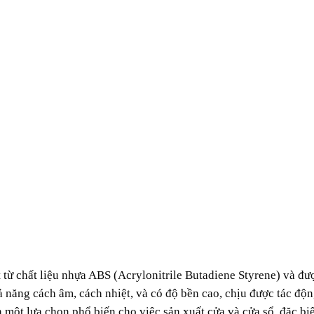
 từ chất liệu nhựa ABS (Acrylonitrile Butadiene Styrene) và đư
ả năng cách âm, cách nhiệt, và có độ bền cao, chịu được tác độ
h một lựa chọn phổ biến cho việc sản xuất cửa và cửa sổ, đặc biệ