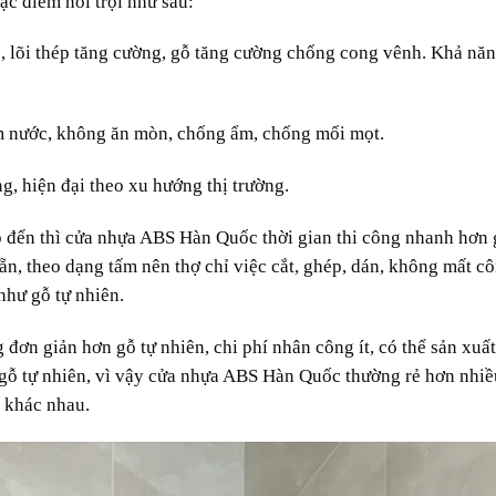
c điểm nổi trội như sau:
, lõi thép tăng cường, gỗ tăng cường chống cong vênh. Khả năn
m nước, không ăn mòn, chống ẩm, chống mối mọt.
g, hiện đại theo xu hướng thị trường.
p đến thì cửa nhựa ABS Hàn Quốc thời gian thi công nhanh hơn 
sẵn, theo dạng tấm nên thợ chỉ việc cắt, ghép, dán, không mất c
như gỗ tự nhiên.
 đơn giản hơn gỗ tự nhiên, chi phí nhân công ít, có thể sản xuấ
 gỗ tự nhiên, vì vậy cửa nhựa ABS Hàn Quốc thường rẻ hơn nhiề
a khác nhau.