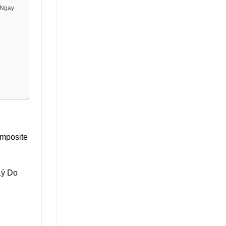
 Ngay
omposite
Lý Do