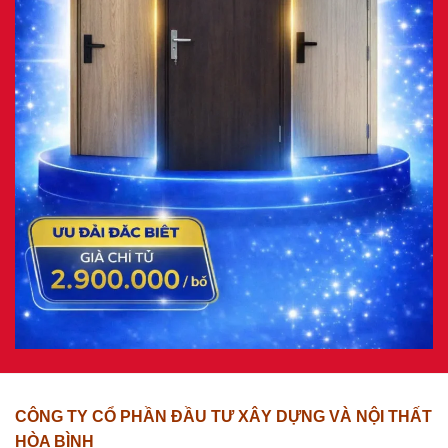
CÔNG TY CỔ PHẦN ĐẦU TƯ XÂY DỰNG VÀ NỘI THẤT
HÒA BÌNH