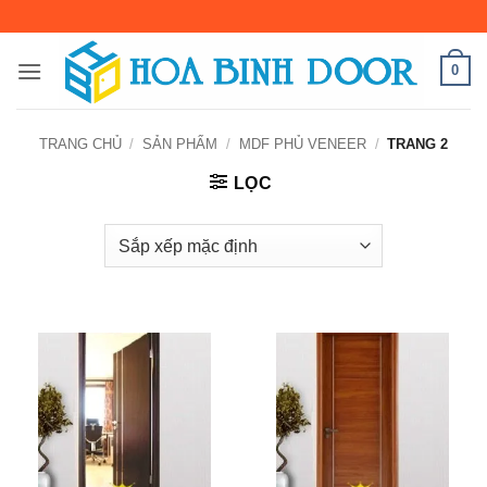
Bỏ
qua
nội
0
dung
TRANG CHỦ
/
SẢN PHẨM
/
MDF PHỦ VENEER
/
TRANG 2
LỌC