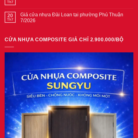
ở
Th7
Không
gỗ
Giá
có
tại
cửa
bình
phường
thép
Giá cửa nhựa Đài Loan tại phường Phú Thuận
20
luận
Bình
vân
ở
Th7
7/2026
Hòa
gỗ
Giá
8/2026
năm
Không
cửa
2026
có
nhựa
bình
giả
CỬA NHỰA COMPOSITE GIẢ CHỈ 2.900.000/BỘ
luận
gỗ
ở
tại
Giá
phường
cửa
Tam
nhựa
Bình
Đài
8/2026
Loan
tại
phường
Phú
Thuận
7/2026