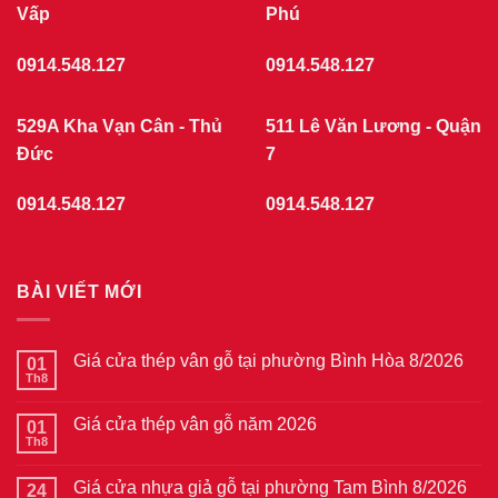
Vấp
Phú
0914.548.127
0914.548.127
529A Kha Vạn Cân - Thủ
511 Lê Văn Lương - Quận
Đức
7
0914.548.127
0914.548.127
BÀI VIẾT MỚI
Giá cửa thép vân gỗ tại phường Bình Hòa 8/2026
01
Th8
Không
có
bình
Giá cửa thép vân gỗ năm 2026
01
luận
ở
Th8
Không
Giá
có
cửa
bình
thép
Giá cửa nhựa giả gỗ tại phường Tam Bình 8/2026
24
luận
vân