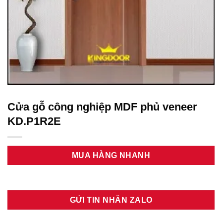
Cửa gỗ công nghiệp MDF phủ veneer
KD.P1R2E
MUA HÀNG NHANH
GỬI TIN NHẮN ZALO