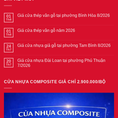
Giá cửa thép vân gỗ tại phường Bình Hòa 8/2026
01
Th8
Không
có
bình
Giá cửa thép vân gỗ năm 2026
01
luận
ở
Th8
Không
Giá
có
cửa
bình
thép
Giá cửa nhựa giả gỗ tại phường Tam Bình 8/2026
24
luận
vân
ở
Th7
Không
gỗ
Giá
có
tại
cửa
bình
phường
thép
Giá cửa nhựa Đài Loan tại phường Phú Thuận
20
luận
Bình
vân
ở
Th7
7/2026
Hòa
gỗ
Giá
8/2026
năm
Không
cửa
2026
có
nhựa
bình
giả
CỬA NHỰA COMPOSITE GIẢ CHỈ 2.900.000/BỘ
luận
gỗ
ở
tại
Giá
phường
cửa
Tam
nhựa
Bình
Đài
8/2026
Loan
tại
phường
Phú
Thuận