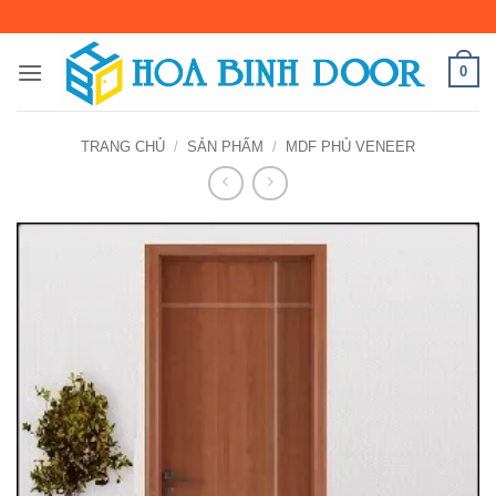
Bỏ
qua
nội
0
dung
TRANG CHỦ
/
SẢN PHẨM
/
MDF PHỦ VENEER