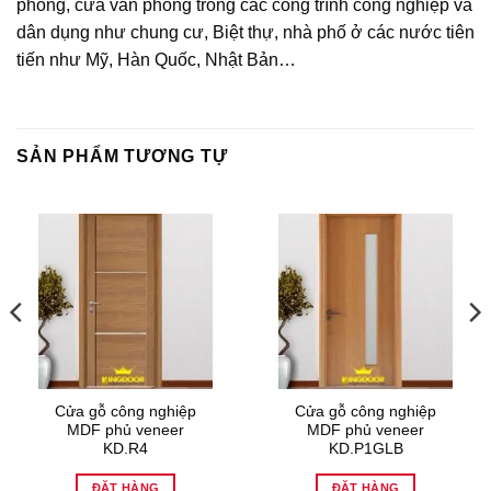
phòng, cửa văn phòng trong các công trình công nghiệp và
dân dụng như chung cư, Biệt thự, nhà phố ở các nước tiên
tiến như Mỹ, Hàn Quốc, Nhật Bản…
SẢN PHẨM TƯƠNG TỰ
Cửa gỗ công nghiệp
Cửa gỗ công nghiệp
MDF phủ veneer
MDF phủ veneer
KD.R4
KD.P1GLB
ĐẶT HÀNG
ĐẶT HÀNG