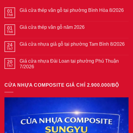
Giá cửa thép vân gỗ tại phường Bình Hòa 8/2026
01
Th8
Không
có
bình
Giá cửa thép vân gỗ năm 2026
01
luận
ở
Th8
Không
Giá
có
cửa
bình
thép
Giá cửa nhựa giả gỗ tại phường Tam Bình 8/2026
24
luận
vân
ở
Th7
Không
gỗ
Giá
có
tại
cửa
bình
phường
thép
Giá cửa nhựa Đài Loan tại phường Phú Thuận
20
luận
Bình
vân
ở
Th7
7/2026
Hòa
gỗ
Giá
8/2026
năm
Không
cửa
2026
có
nhựa
bình
giả
CỬA NHỰA COMPOSITE GIẢ CHỈ 2.900.000/BỘ
luận
gỗ
ở
tại
Giá
phường
cửa
Tam
nhựa
Bình
Đài
8/2026
Loan
tại
phường
Phú
Thuận
7/2026