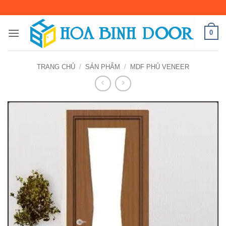
Bỏ
qua
nội
0
dung
TRANG CHỦ
/
SẢN PHẨM
/
MDF PHỦ VENEER