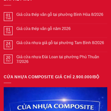
Giá cửa thép vân gỗ tại phường Bình Hòa 8/2026
01
Th8
Không
có
bình
Giá cửa thép vân gỗ năm 2026
01
luận
ở
Th8
Không
Giá
có
cửa
bình
thép
Giá cửa nhựa giả gỗ tại phường Tam Bình 8/2026
24
luận
vân
ở
Th7
Không
gỗ
Giá
có
tại
cửa
bình
phường
thép
Giá cửa nhựa Đài Loan tại phường Phú Thuận
20
luận
Bình
vân
ở
Th7
7/2026
Hòa
gỗ
Giá
8/2026
năm
Không
cửa
2026
có
nhựa
bình
giả
CỬA NHỰA COMPOSITE GIẢ CHỈ 2.900.000/BỘ
luận
gỗ
ở
tại
Giá
phường
cửa
Tam
nhựa
Bình
Đài
8/2026
Loan
tại
phường
Phú
Thuận