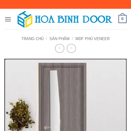
Bỏ
qua
nội
0
dung
TRANG CHỦ
/
SẢN PHẨM
/
MDF PHỦ VENEER