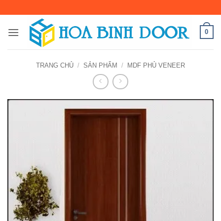
Bỏ
qua
nội
0
dung
TRANG CHỦ
/
SẢN PHẨM
/
MDF PHỦ VENEER