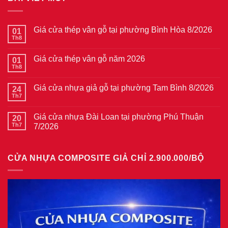
Giá cửa thép vân gỗ tại phường Bình Hòa 8/2026
01
Th8
Không
có
bình
Giá cửa thép vân gỗ năm 2026
01
luận
ở
Th8
Không
Giá
có
cửa
bình
thép
Giá cửa nhựa giả gỗ tại phường Tam Bình 8/2026
24
luận
vân
ở
Th7
Không
gỗ
Giá
có
tại
cửa
bình
phường
thép
Giá cửa nhựa Đài Loan tại phường Phú Thuận
20
luận
Bình
vân
ở
Th7
7/2026
Hòa
gỗ
Giá
8/2026
năm
Không
cửa
2026
có
nhựa
bình
giả
CỬA NHỰA COMPOSITE GIẢ CHỈ 2.900.000/BỘ
luận
gỗ
ở
tại
Giá
phường
cửa
Tam
nhựa
Bình
Đài
8/2026
Loan
tại
phường
Phú
Thuận