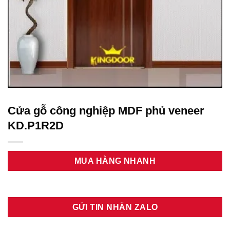
Cửa gỗ công nghiệp MDF phủ veneer
KD.P1R2D
MUA HÀNG NHANH
GỬI TIN NHẮN ZALO