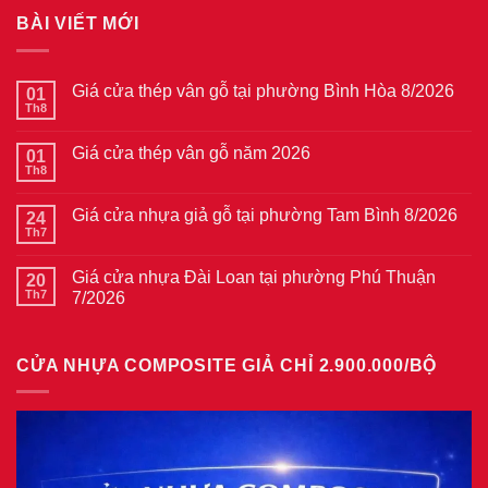
BÀI VIẾT MỚI
Giá cửa thép vân gỗ tại phường Bình Hòa 8/2026
01
Th8
Không
có
bình
Giá cửa thép vân gỗ năm 2026
01
luận
ở
Th8
Không
Giá
có
cửa
bình
thép
Giá cửa nhựa giả gỗ tại phường Tam Bình 8/2026
24
luận
vân
ở
Th7
Không
gỗ
Giá
có
tại
cửa
bình
phường
thép
Giá cửa nhựa Đài Loan tại phường Phú Thuận
20
luận
Bình
vân
ở
Th7
7/2026
Hòa
gỗ
Giá
8/2026
năm
Không
cửa
2026
có
nhựa
bình
giả
CỬA NHỰA COMPOSITE GIẢ CHỈ 2.900.000/BỘ
luận
gỗ
ở
tại
Giá
phường
cửa
Tam
nhựa
Bình
Đài
8/2026
Loan
tại
phường