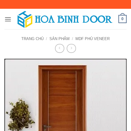
Bỏ
qua
nội
0
dung
TRANG CHỦ
/
SẢN PHẨM
/
MDF PHỦ VENEER