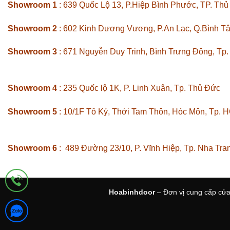
Showroom 1
: 639 Quốc Lộ 13, P.Hiệp Bình Phước, TP. Th
Showroom 2
: 602 Kinh Dương Vương, P.An Lạc, Q.Bình T
Showroom 3
: 671 Nguyễn Duy Trinh, Bình Trưng Đông, Tp
Showroom 4
: 235 Quốc lộ 1K, P. Linh Xuân, Tp. Thủ Đức
Showroom 5
: 10/1F Tô Ký, Thới Tam Thôn, Hóc Môn, Tp. 
Showroom 6
: 489 Đường 23/10, P. Vĩnh Hiệp, Tp. Nha Tra
Hoabinhdoor
– Đơn vị cung cấp cửa