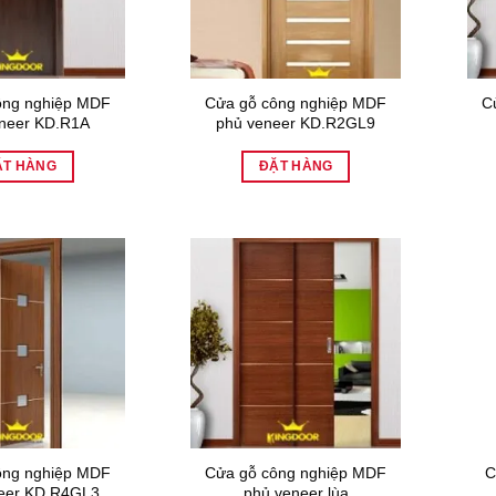
ông nghiệp MDF
Cửa gỗ công nghiệp MDF
C
neer KD.R1A
phủ veneer KD.R2GL9
ẶT HÀNG
ĐẶT HÀNG
ông nghiệp MDF
Cửa gỗ công nghiệp MDF
C
eer KD.R4GL3
phủ veneer lùa