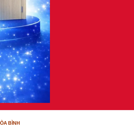
ÒA BÌNH