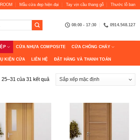
ROOM
Mẫu cửa đẹp hiện đại
Tay vịn cầu thang gỗ
Thước lỗ ban
08:00 - 17:30
0914.548.127
IỆP
CỬA NHỰA COMPOSITE
CỬA CHỐNG CHÁY
Ụ KIỆN CỬA
LIÊN HỆ
ĐẶT HÀNG VÀ THANH TOÁN
ị 25–31 của 31 kết quả