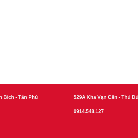
n Bích - Tân Phú
529A Kha Vạn Cân - Thủ Đ
7
0914.548.127