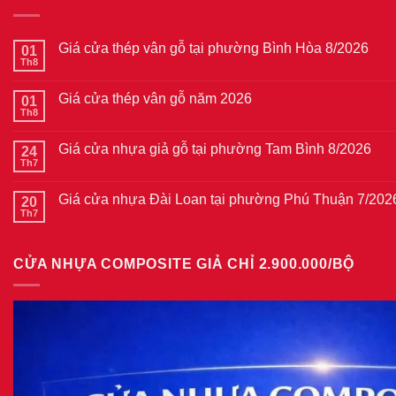
Giá cửa thép vân gỗ tại phường Bình Hòa 8/2026
01
Th8
Không
có
bình
Giá cửa thép vân gỗ năm 2026
01
luận
ở
Th8
Không
Giá
có
cửa
bình
thép
Giá cửa nhựa giả gỗ tại phường Tam Bình 8/2026
24
luận
vân
ở
Th7
Không
gỗ
Giá
có
tại
cửa
bình
phường
thép
Giá cửa nhựa Đài Loan tại phường Phú Thuận 7/202
20
luận
Bình
vân
ở
Th7
Hòa
Không
gỗ
Giá
8/2026
có
năm
cửa
bình
2026
nhựa
luận
giả
CỬA NHỰA COMPOSITE GIẢ CHỈ 2.900.000/BỘ
ở
gỗ
Giá
tại
cửa
phường
nhựa
Tam
Đài
Bình
Loan
8/2026
tại
phường
Phú
Thuận
7/2026