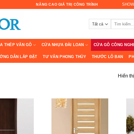
SHOW
NÂNG CAO GIÁ TRỊ CÔNG TRÌNH
Tìm
kiếm:
A THÉP VÂN GỖ
CỬA NHỰA ĐÀI LOAN
CỬA GỖ CÔNG NGH
ỚNG DẪN LẮP ĐẶT
TƯ VẤN PHONG THỦY
THƯỚC LỖ BAN
PH
Hiển th