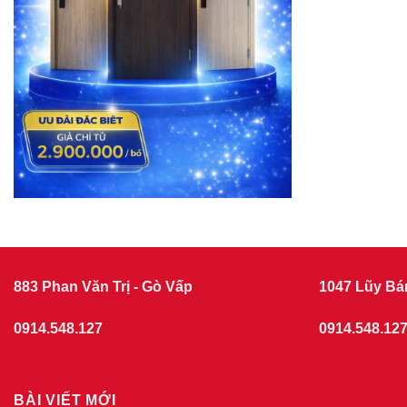
883 Phan Văn Trị - Gò Vấp
1047 Lũy Bá
0914.548.127
0914.548.12
BÀI VIẾT MỚI