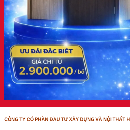
CÔNG TY CỔ PHẦN ĐẦU TƯ XÂY DỰNG VÀ NỘI THẤT H