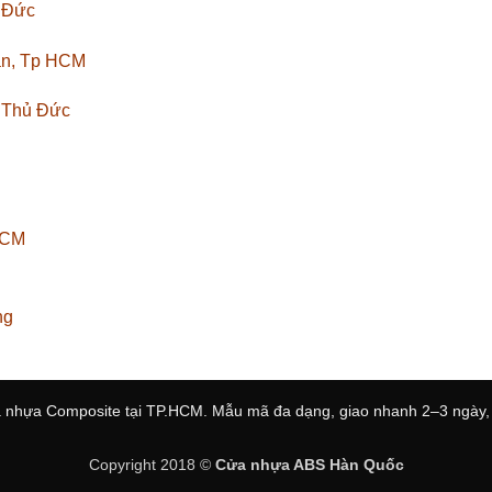
ủ Đức
ân, Tp HCM
. Thủ Đức
HCM
ng
 nhựa Composite tại TP.HCM. Mẫu mã đa dạng, giao nhanh 2–3 ngày, l
Copyright 2018 ©
Cửa nhựa ABS Hàn Quốc