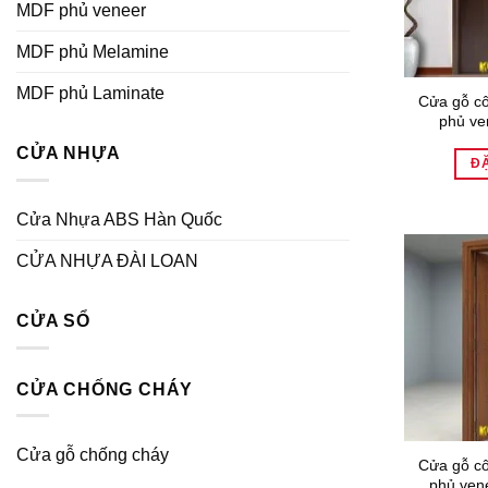
MDF phủ veneer
MDF phủ Melamine
MDF phủ Laminate
Cửa gỗ c
phủ ve
CỬA NHỰA
Đ
Cửa Nhựa ABS Hàn Quốc
CỬA NHỰA ĐÀI LOAN
CỬA SỔ
CỬA CHỐNG CHÁY
Cửa gỗ chống cháy
Cửa gỗ c
phủ ven