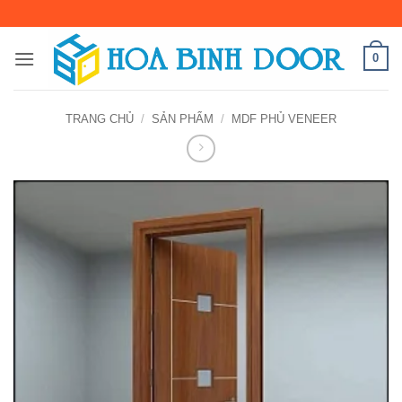
Bỏ
qua
nội
0
dung
TRANG CHỦ
/
SẢN PHẨM
/
MDF PHỦ VENEER