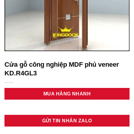
Cửa gỗ công nghiệp MDF phủ veneer
KD.R4GL3
MUA HÀNG NHANH
GỬI TIN NHẮN ZALO