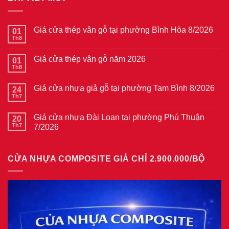
Giá cửa thép vân gỗ tại phường Bình Hòa 8/2026
01
Th8
Không
có
bình
Giá cửa thép vân gỗ năm 2026
01
luận
ở
Th8
Không
Giá
có
cửa
bình
thép
Giá cửa nhựa giả gỗ tại phường Tam Bình 8/2026
24
luận
vân
ở
Th7
Không
gỗ
Giá
có
tại
cửa
bình
phường
thép
Giá cửa nhựa Đài Loan tại phường Phú Thuận
20
luận
Bình
vân
ở
Th7
7/2026
Hòa
gỗ
Giá
8/2026
năm
Không
cửa
2026
có
nhựa
bình
giả
CỬA NHỰA COMPOSITE GIẢ CHỈ 2.900.000/BỘ
luận
gỗ
ở
tại
Giá
phường
cửa
Tam
nhựa
Bình
Đài
8/2026
Loan
tại
phường
Phú
Thuận