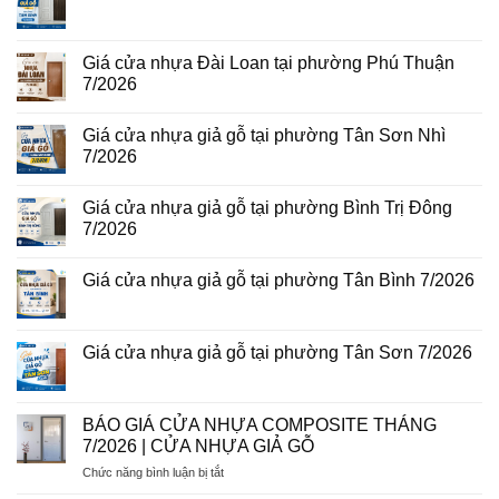
tại
Giá
Không
phường
cửa
có
Bình
thép
bình
Hòa
vân
luận
Giá cửa nhựa Đài Loan tại phường Phú Thuận
8/2026
gỗ
ở
7/2026
năm
Giá
2026
cửa
Không
nhựa
có
giả
Giá cửa nhựa giả gỗ tại phường Tân Sơn Nhì
bình
gỗ
luận
7/2026
tại
ở
phường
Giá
Không
Tam
cửa
có
Bình
Giá cửa nhựa giả gỗ tại phường Bình Trị Đông
nhựa
bình
8/2026
Đài
luận
7/2026
Loan
ở
tại
Giá
Không
phường
cửa
có
Giá cửa nhựa giả gỗ tại phường Tân Bình 7/2026
Phú
nhựa
bình
Thuận
giả
luận
Không
7/2026
gỗ
ở
có
tại
Giá
bình
phường
cửa
luận
Giá cửa nhựa giả gỗ tại phường Tân Sơn 7/2026
Tân
nhựa
ở
Sơn
giả
Giá
Không
Nhì
gỗ
cửa
có
7/2026
tại
nhựa
bình
phường
giả
luận
BÁO GIÁ CỬA NHỰA COMPOSITE THÁNG
Bình
gỗ
ở
Trị
7/2026 | CỬA NHỰA GIẢ GỖ
tại
Giá
Đông
phường
cửa
7/2026
ở
Chức năng bình luận bị tắt
Tân
nhựa
Bình
giả
BÁO