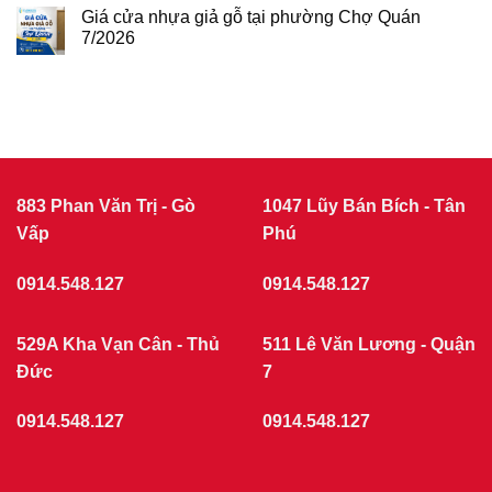
7/2026
gỗ
GIÁ
Giá cửa nhựa giả gỗ tại phường Chợ Quán
tại
CỬA
phường
7/2026
NHỰA
Tân
Không
Sơn
COMPOSITE
có
7/2026
THÁNG
bình
luận
7/2026
ở
|
Giá
CỬA
cửa
nhựa
NHỰA
giả
GIẢ
gỗ
GỖ
tại
883 Phan Văn Trị - Gò
1047 Lũy Bán Bích - Tân
phường
Vấp
Chợ
Phú
Quán
7/2026
0914.548.127
0914.548.127
529A Kha Vạn Cân - Thủ
511 Lê Văn Lương - Quận
Đức
7
0914.548.127
0914.548.127