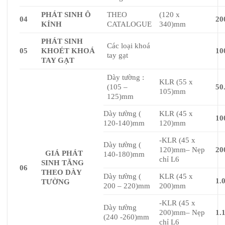
PHÁT SINH Ô
THEO
(120 x
04
20
KÍNH
CATALOGUE
340)mm
PHÁT SINH
Các loại khoá
05
KHOÉT KHOÁ
10
tay gạt
TAY GẠT
Dày tường :
KLR (55 x
(105 –
50
105)mm
125)mm
Dày tường (
KLR (45 x
10
120-140)mm
120)mm
-KLR (45 x
Dày tường (
120)mm– Nẹp
20
GIÁ PHÁT
140-180)mm
chỉ L6
SINH TĂNG
06
THEO DÀY
Dày tường (
KLR (45 x
1.
TƯỜNG
200 – 220)mm
200)mm
-KLR (45 x
Dày tường
200)mm– Nẹp
1.
(240 -260)mm
chỉ L6