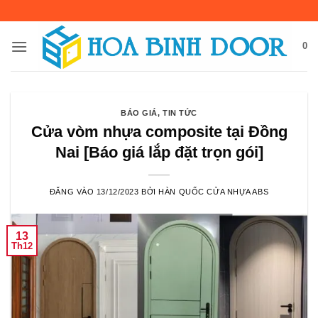
Bỏ
qua
nội
0
dung
BÁO GIÁ
,
TIN TỨC
Cửa vòm nhựa composite tại Đồng
Nai [Báo giá lắp đặt trọn gói]
ĐĂNG VÀO
13/12/2023
BỞI
HÀN QUỐC CỬA NHỰA ABS
13
Th12