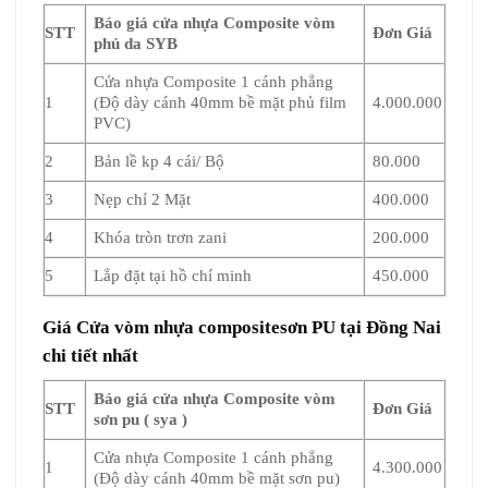
Báo giá cửa nhựa Composite vòm
STT
Đơn Giá
phủ da SYB
Cửa nhựa Composite 1 cánh phẳng
1
(Độ dày cánh 40mm bề mặt phủ film
4.000.000
PVC)
2
Bản lề kp 4 cái/ Bộ
80.000
3
Nẹp chỉ 2 Mặt
400.000
4
Khóa tròn trơn zani
200.000
5
Lắp đặt tại hồ chí minh
450.000
Giá Cửa vòm nhựa compositesơn PU tại Đồng Nai
chi tiết nhất
Báo giá cửa nhựa Composite vòm
STT
Đơn Giá
sơn pu ( sya )
Cửa nhựa Composite 1 cánh phẳng
1
4.300.000
(Độ dày cánh 40mm bề mặt sơn pu)