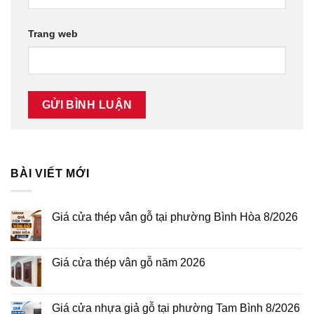
Trang web
BÀI VIẾT MỚI
Giá cửa thép vân gỗ tại phường Bình Hòa 8/2026
Không
có
bình
luận
Giá cửa thép vân gỗ năm 2026
ở
Giá
Không
cửa
có
thép
bình
vân
luận
Giá cửa nhựa giả gỗ tại phường Tam Bình 8/2026
gỗ
ở