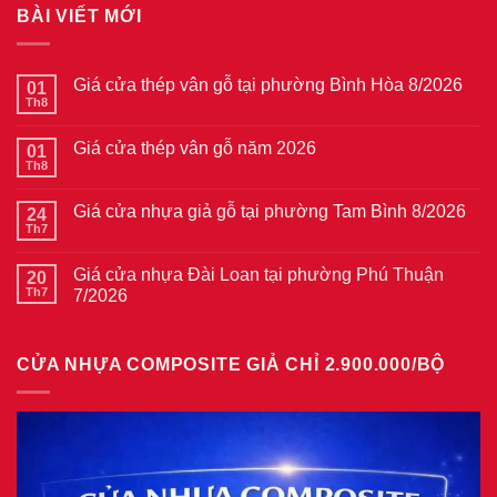
BÀI VIẾT MỚI
Giá cửa thép vân gỗ tại phường Bình Hòa 8/2026
01
Th8
Không
có
bình
Giá cửa thép vân gỗ năm 2026
01
luận
ở
Th8
Không
Giá
có
cửa
bình
thép
Giá cửa nhựa giả gỗ tại phường Tam Bình 8/2026
24
luận
vân
ở
Th7
Không
gỗ
Giá
có
tại
cửa
bình
phường
thép
Giá cửa nhựa Đài Loan tại phường Phú Thuận
20
luận
Bình
vân
ở
Th7
7/2026
Hòa
gỗ
Giá
8/2026
năm
Không
cửa
2026
có
nhựa
bình
giả
CỬA NHỰA COMPOSITE GIẢ CHỈ 2.900.000/BỘ
luận
gỗ
ở
tại
Giá
phường
cửa
Tam
nhựa
Bình
Đài
8/2026
Loan
tại
phường
Phú