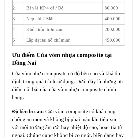
2
Bản lề KP 4 cái/ Bộ
80.000
3
Nẹp chỉ 2 Mặt
400.000
4
Khóa tròn trơn zani
200.000
5
Lắp đặt tại hồ chí minh
450.000
Ưu điểm Cửa vòm nhựa composite tại
Đồng Nai
Cửa vòm nhựa composite có độ bền cao và khá ổn
định trong quá trình sử dụng. Dưới đây là những ưu
điểm nổi bật của cửa vòm nhựa composite chính
hãng:
Độ bền bỉ cao:
Cửa vòm composite
có khả năng
chống ăn mòn và không bị phai màu khi tiếp xúc
với môi trường ẩm ướt hay nhiệt độ cao, hoặc tia tử
ngoại. Chúng cũng không bị co ngót, biến dạng hay