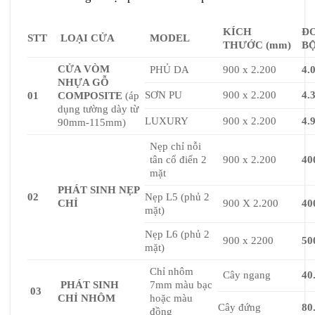
KÍCH
ĐƠ
STT
LOẠI CỬA
MODEL
THƯỚC
(mm)
B
CỬA VÒM
PHỦ DA
900 x 2.200
4.
NHỰA GỖ
SƠN PU
900 x 2.200
4.
01
COMPOSITE
(áp
dụng tường dày từ
LUXURY
900 x 2.200
4.
90mm-115mm)
Nẹp chỉ nỗi
tân cổ điển 2
900 x 2.200
40
mặt
PHÁT SINH NẸP
02
Nẹp L5 (phủ 2
CHỈ
900 X 2.200
40
mặt)
Nẹp L6 (phủ 2
900 x 2200
50
mặt)
Chỉ nhôm
Cây ngang
40
PHÁT SINH
7mm màu bạc
03
CHỈ NHÔM
hoặc màu
Cây đứng
80
đồng