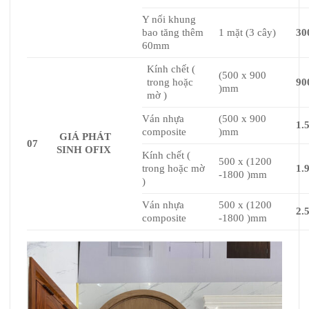
Y nối khung
bao tăng thêm
1 mặt (3 cây)
30
60mm
Kính chết (
(500 x 900
trong hoặc
90
)mm
mờ )
Ván nhựa
(500 x 900
1.
composite
)mm
GIÁ PHÁT
07
SINH OFIX
Kính chết (
500 x (1200
trong hoặc mờ
1.
-1800 )mm
)
Ván nhựa
500 x (1200
2.
composite
-1800 )mm