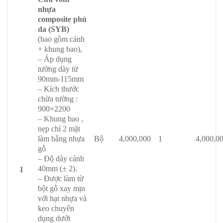
nhựa
composite phủ
da (SYB)
(bao gồm cánh
+ khung bao),
– Áp dụng
tường dày từ
90mm-115mm
– Kích thước
chừa tường :
900×2200
– Khung bao ,
nẹp chỉ 2 mặt
làm bằng nhựa
Bộ
4,000,000
1
4,000,0
gỗ
– Độ dày cánh
40mm (± 2).
1
– Được làm từ
bột gỗ xay mịn
với hạt nhựa và
keo chuyên
dụng dưới