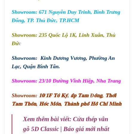
Showroom: 671 Nguyễn Duy Trinh, Bình Trưng
Đông, TP. Thủ Đức, TP.HCM
Showroom: 235 Quốc Lộ 1K, Linh Xuân, Thủ
Đứ
c
Showroom: Kinh Dương Vương, Phường An
Lạc, Quận Bình Tân.
Showroom: 23/10 Đường Vĩnh Hiệp, Nha Trang
Showroom: 𝟏𝟎/𝟏𝐅 𝐓𝐨̂ 𝐊𝐲́, 𝐚̂́𝐩 𝐓𝐚𝐦 Đ𝐨̂𝐧𝐠, 𝐓𝐡𝐨̛́𝐢
𝐓𝐚𝐦 𝐓𝐡𝐨̂𝐧,
𝐇𝐨́𝐜 𝐌𝐨̂𝐧, 𝐓𝐡𝐚̀𝐧𝐡 𝐩𝐡𝐨̂́ 𝐇𝐨̂̀ 𝐂𝐡𝐢́ 𝐌𝐢𝐧𝐡
Xem thêm bài viết:
Cửa thép vân
gỗ 5D Classic | Báo giá mới nhất