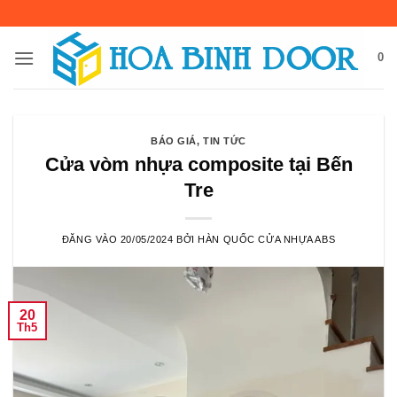
Bỏ
qua
nội
0
dung
BÁO GIÁ
,
TIN TỨC
Cửa vòm nhựa composite tại Bến
Tre
ĐĂNG VÀO
20/05/2024
BỞI
HÀN QUỐC CỬA NHỰA ABS
20
Th5