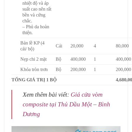
nhiệt độ và áp
suất cao nên rất
bền và cứng
chắc.
– Phủ da hoàn
thiện.
Bản lề KP (4
Cái
20,000
4
80,000
cái/ bộ)
Nẹp chi 2 mặt
Bộ
400,000
1
400,000
Khóa tròn trơn
Bộ
200,000
1
200,000
TỔNG GIÁ TRỊ 1 BỘ
4,680,0
Xem thêm bài viết:
Giá cửa vòm
composite tại Thủ Dầu Một – Bình
Dương