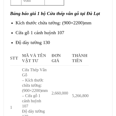
vòm
Bảng báo giá 1 bộ Cửa thép vân gỗ tại Đà Lạt
Kích thước chừa tường: (900×2200)mm
Cửa gỗ 1 cánh huỳnh 107
Độ dày tường 130
MÃ VÀ TÊN
ĐƠN
THÀNH
STT
VẬT TƯ
GIÁ
TIỀN
Cửa Thép Vân
Gỗ
– Kích thước
chừa tường:
(900×2200)mm
2,660,000
– Cửa gỗ 1
5,266,800
cánh huỳnh
107
1
Độ dày tường