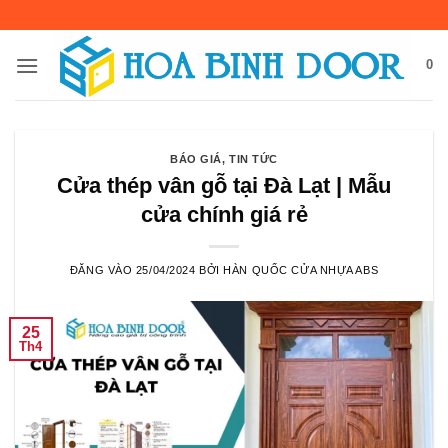
Bỏ
qua
nội
0
dung
BÁO GIÁ
,
TIN TỨC
Cửa thép vân gỗ tại Đà Lạt | Mẫu
cửa chính giá rẻ
ĐĂNG VÀO
25/04/2024
BỞI
HÀN QUỐC CỬA NHỰA ABS
25
Th4