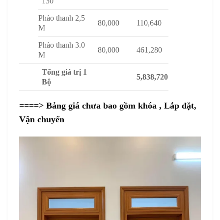
130
Phào thanh 2,5
80,000
110,640
M
Phào thanh 3.0
80,000
461,280
M
Tổng giá trị 1
5,838,720
Bộ
====> Bảng giá chưa bao gồm khóa , Lắp đặt,
Vận chuyển