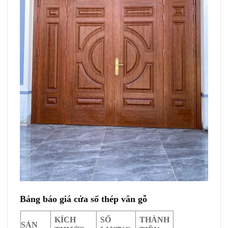
Bảng báo giá cửa sổ thép vân gỗ
KÍCH
SỐ
THÀNH
SẢN