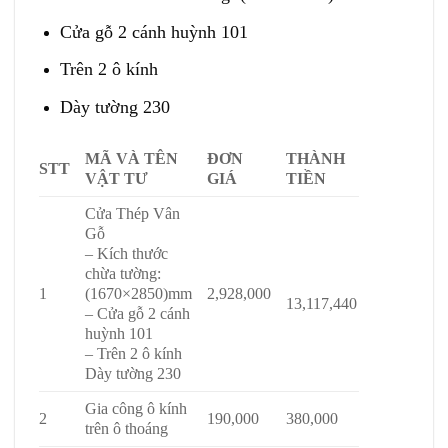
Cửa gỗ 2 cánh huỳnh 101
Trên 2 ô kính
Dày tường 230
MÃ VÀ TÊN
ĐƠN
THÀNH
STT
VẬT TƯ
GIÁ
TIỀN
Cửa Thép Vân
Gỗ
– Kích thước
chừa tường:
1
(1670×2850)mm
2,928,000
13,117,440
– Cửa gỗ 2 cánh
huỳnh 101
– Trên 2 ô kính
Dày tường 230
Gia công ô kính
2
190,000
380,000
trên ô thoáng