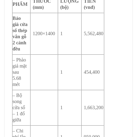
THƯỚC
LƯỢNG
TIỀN
PHẨM
(mm)
(bộ)
(vnđ)
Báo
giá cửa
sổ thép
1200×1400
1
5,562,480
vân gỗ
2 cánh
đều
– Phào
giả mặt
sau
1
454,400
5.68
mét
– Bộ
song
cửa sổ
1
1,663,200
– 1 đố
giữa
– Chi
phí lắp
1
950,000