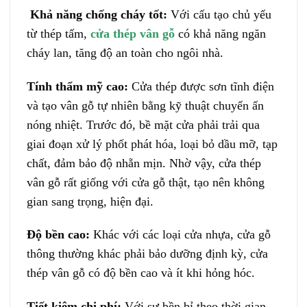
Khả năng chống cháy tốt:
Với cấu tạo chủ yếu
từ thép tấm,
cửa thép vân gỗ
có khả năng ngăn
cháy lan, tăng độ an toàn cho ngôi nhà.
Tính thẩm mỹ cao:
Cửa thép được sơn tĩnh điện
và tạo vân gỗ tự nhiên bằng kỹ thuật chuyển ấn
nóng nhiệt. Trước đó, bề mặt cửa phải trải qua
giai đoạn xử lý phốt phát hóa, loại bỏ dầu mỡ, tạp
chất, đảm bảo độ nhẵn mịn. Nhờ vậy, cửa thép
vân gỗ rất giống với cửa gỗ thật, tạo nên không
gian sang trọng, hiện đại.
Độ bền cao:
Khác với các loại cửa nhựa, cửa gỗ
thông thường khác phải bảo dưỡng định kỳ, cửa
thép vân gỗ có độ bền cao và ít khi hỏng hóc.
Tiết kiệm chi phí:
Với sự bền bỉ theo thời gian