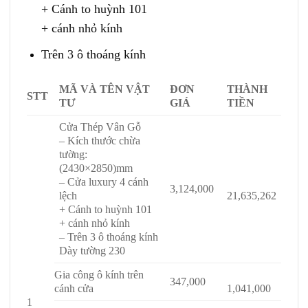
+ Cánh to huỳnh 101
+ cánh nhỏ kính
Trên 3 ô thoáng kính
MÃ VÀ TÊN VẬT
ĐƠN
THÀNH
STT
TƯ
GIÁ
TIỀN
Cửa Thép Vân Gỗ
– Kích thước chừa
tường:
(2430×2850)mm
– Cửa luxury 4 cánh
3,124,000
lệch
21,635,262
+ Cánh to huỳnh 101
+ cánh nhỏ kính
– Trên 3 ô thoáng kính
Dày tường 230
Gia công ô kính trên
347,000
cánh cửa
1,041,000
1