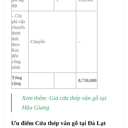
đặt
– Chi
phí vận
chuyển
được
tính
Chuyến
–
theo
Km
đến
công
trình
Tổng
8,730,080
cộng
Xem thêm:
Giá cửa thép vân gỗ tại
Hậu Giang
Ưu điểm Cửa thép vân gỗ tại Đà Lạt