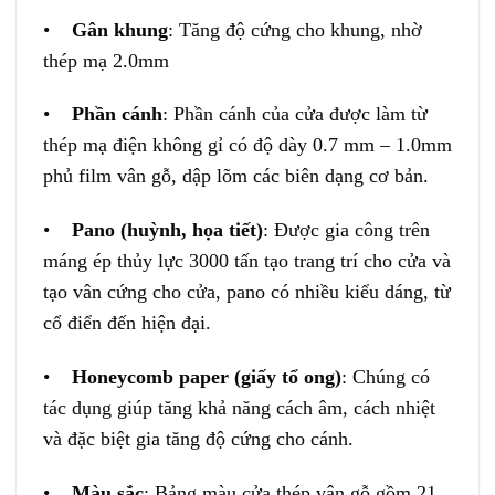
•
Gân khung
: Tăng độ cứng cho khung, nhờ
thép mạ 2.0mm
•
Phần cánh
: Phần cánh của cửa được làm từ
thép mạ điện không gỉ có độ dày 0.7 mm – 1.0mm
phủ film vân gỗ, dập lõm các biên dạng cơ bản.
•
Pano (huỳnh, họa tiết)
: Được gia công trên
máng ép thủy lực 3000 tấn tạo trang trí cho cửa và
tạo vân cứng cho cửa, pano có nhiều kiểu dáng, từ
cổ điển đến hiện đại.
•
Honeycomb paper (giấy tổ ong)
: Chúng có
tác dụng giúp tăng khả năng cách âm, cách nhiệt
và đặc biệt gia tăng độ cứng cho cánh.
•
Màu sắc
: Bảng màu cửa thép vân gỗ gồm 21