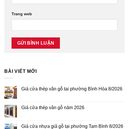
Trang web
BÀI VIẾT MỚI
Giá cửa thép vân gỗ tại phường Bình Hòa 8/2026
Không
có
bình
luận
Giá cửa thép vân gỗ năm 2026
ở
Giá
Không
cửa
có
thép
bình
vân
luận
Giá cửa nhựa giả gỗ tại phường Tam Bình 8/2026
gỗ
ở