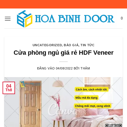
Bỏ
qua
nội
0
dung
UNCATEGORIZED
,
BÁO GIÁ
,
TIN TỨC
Cửa phòng ngủ giá rẻ HDF Veneer
ĐĂNG VÀO
04/08/2022
BỞI
THẮM
04
Th8