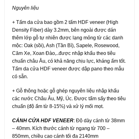
Nguyên liệu
+ Tấm da cửa bao gồm 2 tấm HDF veneer (High
Density Fiber) dày 3.2mm, bên ngoài được dán
thêm lớp gỗ tự nhiên được lạng mỏng từ các danh
mộc: Oak (sồi), Ash (Tần Bì), Sapele, Rosewood,
Căm Xe, Xoan Đào,..được nhập khẩu theo tiêu
chuẩn châu Âu, có khả năng chịu lực, kháng ẩm tốt.
Tấm da cửa HDF veneer được dập pano theo mẫu
có sẵn.
+ Gỗ thông hoặc gỗ ghép nguyên liệu nhập khẩu
các nước Châu Âu, Mỹ, Úc. Được tẩm sấy theo tiêu
chuẩn (độ ẩm từ 8-15%) và xử lý mối mọt.
CÁNH CỬA HDF VENEER
: Độ dày cánh từ 38mm
– 40mm. Kích thước cánh từ ngang từ 700 –
850mm, chiều cao cánh tối đa 2140mm