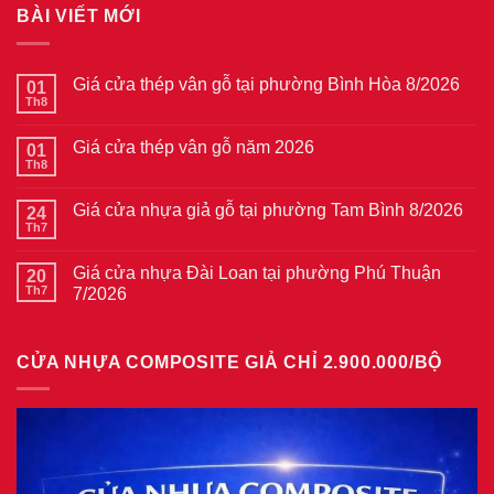
BÀI VIẾT MỚI
Giá cửa thép vân gỗ tại phường Bình Hòa 8/2026
01
Th8
Không
có
bình
Giá cửa thép vân gỗ năm 2026
01
luận
ở
Th8
Không
Giá
có
cửa
bình
thép
Giá cửa nhựa giả gỗ tại phường Tam Bình 8/2026
24
luận
vân
ở
Th7
Không
gỗ
Giá
có
tại
cửa
bình
phường
thép
Giá cửa nhựa Đài Loan tại phường Phú Thuận
20
luận
Bình
vân
ở
Th7
7/2026
Hòa
gỗ
Giá
8/2026
năm
Không
cửa
2026
có
nhựa
bình
giả
CỬA NHỰA COMPOSITE GIẢ CHỈ 2.900.000/BỘ
luận
gỗ
ở
tại
Giá
phường
cửa
Tam
nhựa
Bình
Đài
8/2026
Loan
tại
phường
Phú