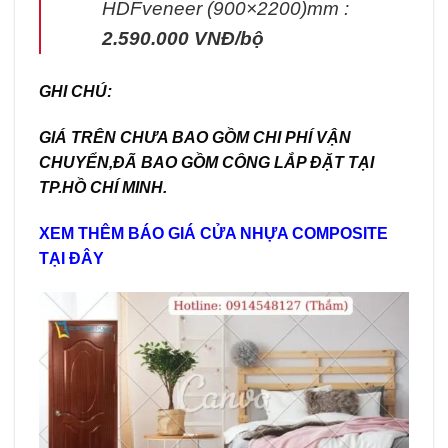
HDFveneer (900×2200)mm :
2.590.000 VNĐ/bộ
GHI CHÚ:
GIÁ TRÊN CHƯA BAO GỒM CHI PHÍ VẬN
CHUYỂN,ĐÃ BAO GỒM CÔNG LẮP ĐẶT TẠI
TP.HỒ CHÍ MINH.
XEM THÊM
BÁO GIÁ CỬA NHỰA COMPOSITE
TẠI ĐÂY