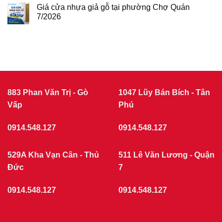
7/2026
gỗ
GIÁ
Giá cửa nhựa giả gỗ tại phường Chợ Quán
tại
CỬA
phường
7/2026
NHỰA
Tân
Không
Sơn
COMPOSITE
có
7/2026
THÁNG
bình
luận
7/2026
ở
|
Giá
CỬA
cửa
nhựa
NHỰA
giả
GIẢ
gỗ
GỖ
tại
883 Phan Văn Trị - Gò
1047 Lũy Bán Bích - Tân
phường
Vấp
Chợ
Phú
Quán
7/2026
0914.548.127
0914.548.127
529A Kha Vạn Cân - Thủ
511 Lê Văn Lương - Quận
Đức
7
0914.548.127
0914.548.127