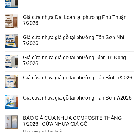
tại
Giá
Không
phường
cửa
có
Bình
thép
bình
Hòa
vân
luận
Giá cửa nhựa Đài Loan tại phường Phú Thuận
8/2026
gỗ
ở
7/2026
năm
Giá
2026
cửa
Không
nhựa
có
giả
Giá cửa nhựa giả gỗ tại phường Tân Sơn Nhì
bình
gỗ
luận
7/2026
tại
ở
phường
Giá
Không
Tam
cửa
có
Bình
Giá cửa nhựa giả gỗ tại phường Bình Trị Đông
nhựa
bình
8/2026
Đài
luận
7/2026
Loan
ở
tại
Giá
Không
phường
cửa
có
Giá cửa nhựa giả gỗ tại phường Tân Bình 7/2026
Phú
nhựa
bình
Thuận
giả
luận
Không
7/2026
gỗ
ở
có
tại
Giá
bình
phường
cửa
luận
Giá cửa nhựa giả gỗ tại phường Tân Sơn 7/2026
Tân
nhựa
ở
Sơn
giả
Giá
Không
Nhì
gỗ
cửa
có
7/2026
tại
nhựa
bình
phường
giả
luận
BÁO GIÁ CỬA NHỰA COMPOSITE THÁNG
Bình
gỗ
ở
Trị
7/2026 | CỬA NHỰA GIẢ GỖ
tại
Giá
Đông
phường
cửa
7/2026
ở
Chức năng bình luận bị tắt
Tân
nhựa
Bình
giả
BÁO