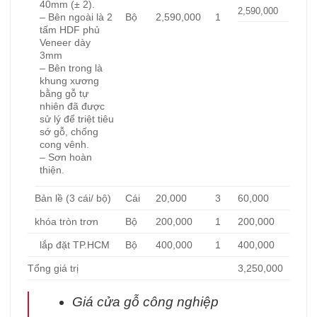
40mm (± 2).
2,590,000
Bộ
2,590,000
1
– Bên ngoài là 2
tấm HDF phủ
Veneer dày
3mm
– Bên trong là
khung xương
bằng gỗ tự
nhiên đã được
sử lý để triệt tiêu
sớ gỗ, chống
cong vênh.
– Sơn hoàn
thiện.
Bản lề (3 cái/ bộ)
Cái
20,000
3
60,000
khóa tròn trơn
Bộ
200,000
1
200,000
lắp đặt TP.HCM
Bộ
400,000
1
400,000
Tổng giá trị
3,250,000
Giá cửa gỗ công nghiệp