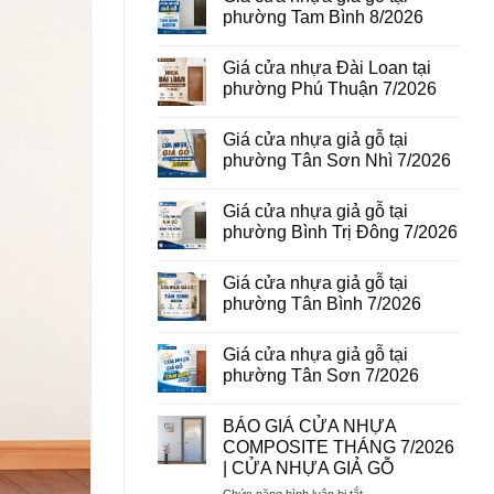
vân
luận
phường Tam Bình 8/2026
gỗ
ở
tại
Giá
Không
phường
cửa
có
Giá cửa nhựa Đài Loan tại
Bình
thép
bình
Hòa
vân
luận
phường Phú Thuận 7/2026
8/2026
gỗ
ở
năm
Giá
Không
2026
cửa
có
Giá cửa nhựa giả gỗ tại
nhựa
bình
giả
luận
phường Tân Sơn Nhì 7/2026
gỗ
ở
tại
Giá
Không
phường
cửa
có
Giá cửa nhựa giả gỗ tại
Tam
nhựa
bình
Bình
Đài
luận
phường Bình Trị Đông 7/2026
8/2026
Loan
ở
tại
Giá
Không
phường
cửa
có
Giá cửa nhựa giả gỗ tại
Phú
nhựa
bình
Thuận
giả
luận
phường Tân Bình 7/2026
7/2026
gỗ
ở
tại
Giá
Không
phường
cửa
có
Giá cửa nhựa giả gỗ tại
Tân
nhựa
bình
Sơn
giả
luận
phường Tân Sơn 7/2026
Nhì
gỗ
ở
7/2026
tại
Giá
Không
phường
cửa
có
BÁO GIÁ CỬA NHỰA
Bình
nhựa
bình
Trị
giả
luận
COMPOSITE THÁNG 7/2026
Đông
gỗ
ở
| CỬA NHỰA GIẢ GỖ
7/2026
tại
Giá
phường
cửa
ở
Chức năng bình luận bị tắt