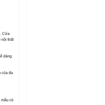
i. Cửa
 nội thất
dễ dàng
n của đa
n mẫu có