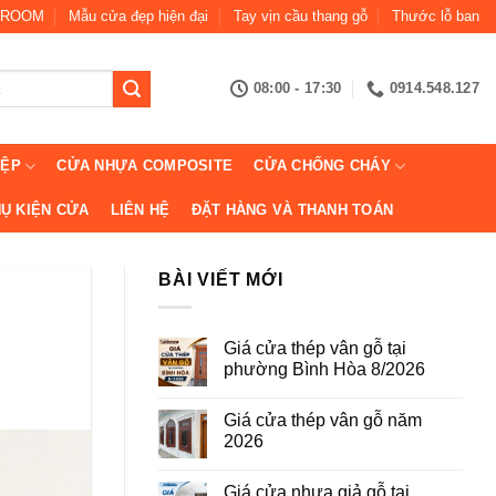
ROOM
Mẫu cửa đẹp hiện đại
Tay vịn cầu thang gỗ
Thước lỗ ban
08:00 - 17:30
0914.548.127
IỆP
CỬA NHỰA COMPOSITE
CỬA CHỐNG CHÁY
Ụ KIỆN CỬA
LIÊN HỆ
ĐẶT HÀNG VÀ THANH TOÁN
BÀI VIẾT MỚI
Giá cửa thép vân gỗ tại
phường Bình Hòa 8/2026
Không
có
Giá cửa thép vân gỗ năm
bình
luận
2026
ở
Giá
Không
cửa
có
Giá cửa nhựa giả gỗ tại
thép
bình