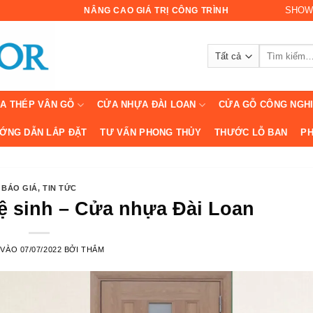
SHOW
NÂNG CAO GIÁ TRỊ CÔNG TRÌNH
Tìm
kiếm:
A THÉP VÂN GỖ
CỬA NHỰA ĐÀI LOAN
CỬA GỖ CÔNG NGH
ỚNG DẪN LẮP ĐẶT
TƯ VẤN PHONG THỦY
THƯỚC LỖ BAN
PH
BÁO GIÁ
,
TIN TỨC
 sinh – Cửa nhựa Đài Loan
 VÀO
07/07/2022
BỞI
THẮM