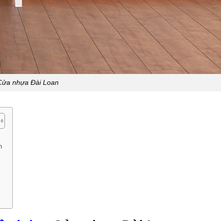
Cửa nhựa Đài Loan
n