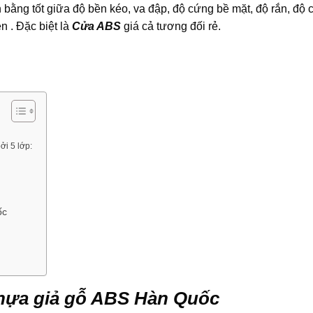
bằng tốt giữa độ bền kéo, va đập, độ cứng bề mặt, độ rắn, độ 
ện . Đặc biệt là
Cửa ABS
giá cả tương đối rẻ.
i 5 lớp:
ốc
hựa giả gỗ ABS Hàn Quốc