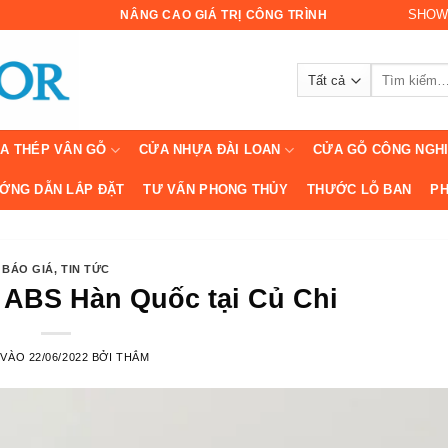
SHOW
NÂNG CAO GIÁ TRỊ CÔNG TRÌNH
Tìm
kiếm:
A THÉP VÂN GỖ
CỬA NHỰA ĐÀI LOAN
CỬA GỖ CÔNG NGH
ỚNG DẪN LẮP ĐẶT
TƯ VẤN PHONG THỦY
THƯỚC LỖ BAN
PH
BÁO GIÁ
,
TIN TỨC
 ABS Hàn Quốc tại Củ Chi
 VÀO
22/06/2022
BỞI
THẮM