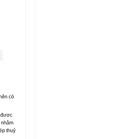
 nên có
g được
a nhằm
ép thuỷ