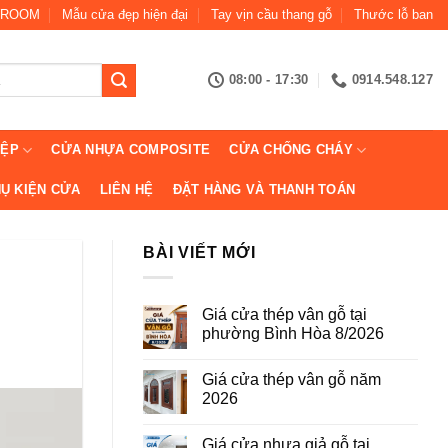
ROOM
Mẫu cửa đẹp hiện đại
Tay vịn cầu thang gỗ
Thước lỗ ban
08:00 - 17:30
0914.548.127
IỆP
CỬA NHỰA COMPOSITE
CỬA CHỐNG CHÁY
Ụ KIỆN CỬA
LIÊN HỆ
ĐẶT HÀNG VÀ THANH TOÁN
BÀI VIẾT MỚI
Giá cửa thép vân gỗ tại
phường Bình Hòa 8/2026
Không
có
Giá cửa thép vân gỗ năm
bình
luận
2026
ở
Giá
Không
cửa
có
Giá cửa nhựa giả gỗ tại
thép
bình