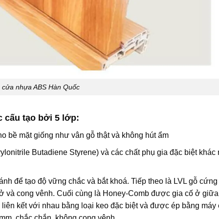
o cửa nhựa ABS Hàn Quốc
cấu tạo bởi 5 lớp:
ho bề mặt giống như vân gỗ thật và không hút ẩm
ylonitrile Butadiene Styrene) và các chất phụ gia đặc biệt khác
nh để tạo độ vững chắc và bắt khoá. Tiếp theo là LVL gỗ cứn
 nở và cong vênh. Cuối cùng là Honey-Comb được gia cố ở giữ
c liên kết với nhau bằng loại keo đặc biệt và được ép bằng máy 
 39mm, chắc chắn, không cong vênh…