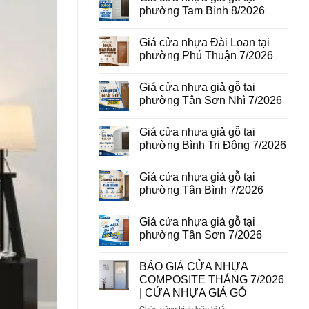
vân
luận
phường Tam Bình 8/2026
gỗ
ở
tại
Giá
Không
phường
cửa
có
Giá cửa nhựa Đài Loan tại
Bình
thép
bình
Hòa
vân
luận
phường Phú Thuận 7/2026
8/2026
gỗ
ở
năm
Giá
Không
2026
cửa
có
Giá cửa nhựa giả gỗ tại
nhựa
bình
giả
luận
phường Tân Sơn Nhì 7/2026
gỗ
ở
tại
Giá
Không
phường
cửa
có
Giá cửa nhựa giả gỗ tại
Tam
nhựa
bình
Bình
Đài
luận
phường Bình Trị Đông 7/2026
8/2026
Loan
ở
tại
Giá
Không
phường
cửa
có
Giá cửa nhựa giả gỗ tại
Phú
nhựa
bình
Thuận
giả
luận
phường Tân Bình 7/2026
7/2026
gỗ
ở
tại
Giá
Không
phường
cửa
có
Giá cửa nhựa giả gỗ tại
Tân
nhựa
bình
Sơn
giả
luận
phường Tân Sơn 7/2026
Nhì
gỗ
ở
7/2026
tại
Giá
Không
phường
cửa
có
BÁO GIÁ CỬA NHỰA
Bình
nhựa
bình
Trị
giả
luận
COMPOSITE THÁNG 7/2026
Đông
gỗ
ở
| CỬA NHỰA GIẢ GỖ
7/2026
tại
Giá
phường
cửa
ở
Chức năng bình luận bị tắt