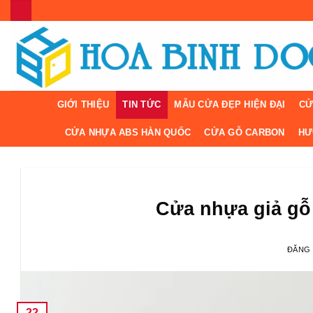
Bỏ
qua
nội
dung
GIỚI THIỆU
TIN TỨC
MẪU CỬA ĐẸP HIỆN ĐẠI
CỬ
CỬA NHỰA ABS HÀN QUỐC
CỬA GỖ CARBON
HƯ
Cửa nhựa giả gỗ
ĐĂNG
22