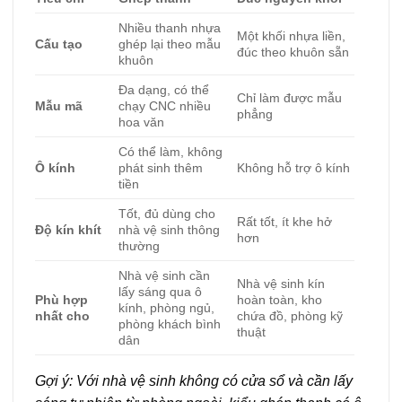
Nhiều thanh nhựa
Một khối nhựa liền,
Cấu tạo
ghép lại theo mẫu
đúc theo khuôn sẵn
khuôn
Đa dạng, có thể
Chỉ làm được mẫu
Mẫu mã
chạy CNC nhiều
phẳng
hoa văn
Có thể làm, không
Ô kính
phát sinh thêm
Không hỗ trợ ô kính
tiền
Tốt, đủ dùng cho
Rất tốt, ít khe hở
Độ kín khít
nhà vệ sinh thông
hơn
thường
Nhà vệ sinh cần
Nhà vệ sinh kín
lấy sáng qua ô
Phù hợp
hoàn toàn, kho
kính, phòng ngủ,
nhất cho
chứa đồ, phòng kỹ
phòng khách bình
thuật
dân
Gợi ý: Với nhà vệ sinh không có cửa sổ và cần lấy