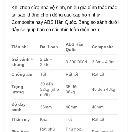
Khi chọn cửa nhà vệ sinh, nhiều gia đình thắc mắc
tại sao không chọn dòng cao cấp hơn như
Composite hay ABS Hàn Quốc. Bảng so sánh dưới
đây sẽ giúp bạn có cái nhìn toàn diện hơn:
ABS Hàn
Tiêu chí
Đài Loan
Composite
Quốc
Giá cánh +
2,1tr –
3.300.000đ
3,3tr – 4,3tr
khung
2,45tr
Chống ẩm
Tốt
Rất tốt
Rất tốt
30 đến
Trọng
35 đến
32kg (nhẹ
45 đến 48kg
lượng
38kg
nhất)
Độ dày
35mm
40mm
40mm
cánh
Thẩm mỹ
Khá
Tốt
Rất tốt
Rất phù
Phù hợp,
Phù hợp
Phù hợp, chi