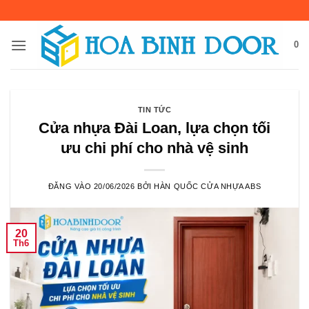
Bỏ
qua
nội
0
dung
TIN TỨC
Cửa nhựa Đài Loan, lựa chọn tối
ưu chi phí cho nhà vệ sinh
ĐĂNG VÀO
20/06/2026
BỞI
HÀN QUỐC CỬA NHỰA ABS
20
Th6