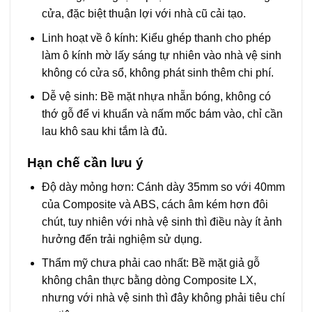
cửa, đặc biệt thuận lợi với nhà cũ cải tạo.
Linh hoạt về ô kính: Kiểu ghép thanh cho phép
làm ô kính mờ lấy sáng tự nhiên vào nhà vệ sinh
không có cửa sổ, không phát sinh thêm chi phí.
Dễ vệ sinh: Bề mặt nhựa nhẵn bóng, không có
thớ gỗ để vi khuẩn và nấm mốc bám vào, chỉ cần
lau khô sau khi tắm là đủ.
Hạn chế cần lưu ý
Độ dày mỏng hơn: Cánh dày 35mm so với 40mm
của Composite và ABS, cách âm kém hơn đôi
chút, tuy nhiên với nhà vệ sinh thì điều này ít ảnh
hưởng đến trải nghiệm sử dụng.
Thẩm mỹ chưa phải cao nhất: Bề mặt giả gỗ
không chân thực bằng dòng Composite LX,
nhưng với nhà vệ sinh thì đây không phải tiêu chí