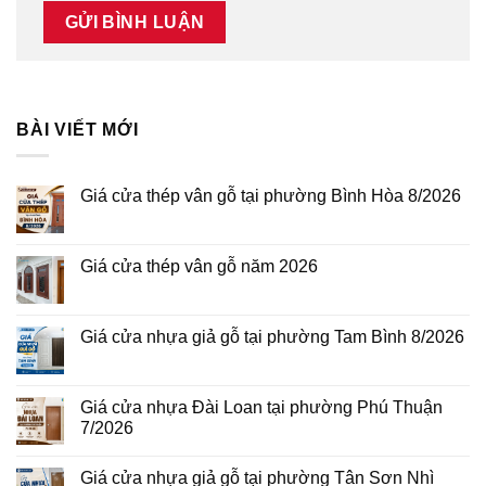
BÀI VIẾT MỚI
Giá cửa thép vân gỗ tại phường Bình Hòa 8/2026
Không
có
bình
luận
Giá cửa thép vân gỗ năm 2026
ở
Giá
Không
cửa
có
thép
bình
vân
luận
Giá cửa nhựa giả gỗ tại phường Tam Bình 8/2026
gỗ
ở
tại
Giá
Không
phường
cửa
có
Bình
thép
bình
Hòa
vân
luận
Giá cửa nhựa Đài Loan tại phường Phú Thuận
8/2026
gỗ
ở
7/2026
năm
Giá
2026
cửa
Không
nhựa
có
giả
Giá cửa nhựa giả gỗ tại phường Tân Sơn Nhì
bình
gỗ