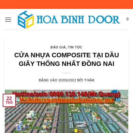
Bỏ
qua
nội
0
dung
BÁO GIÁ
,
TIN TỨC
CỬA NHỰA COMPOSITE TẠI DẦU
GIÂY THỐNG NHẤT ĐỒNG NAI
ĐĂNG VÀO
22/05/2022
BỞI
THẮM
22
Th5