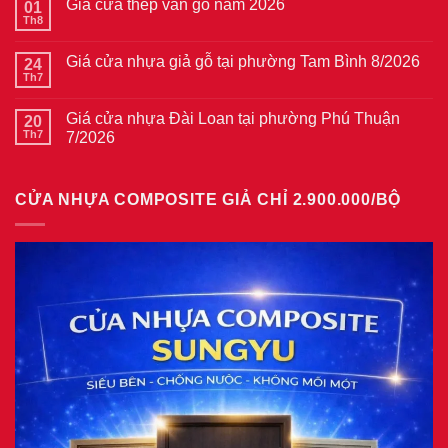
Giá cửa thép vân gỗ năm 2026
01
luận
ở
Th8
Không
Giá
có
cửa
bình
thép
Giá cửa nhựa giả gỗ tại phường Tam Bình 8/2026
24
luận
vân
ở
Th7
Không
gỗ
Giá
có
tại
cửa
bình
phường
thép
Giá cửa nhựa Đài Loan tại phường Phú Thuận
20
luận
Bình
vân
ở
Th7
7/2026
Hòa
gỗ
Giá
8/2026
năm
Không
cửa
2026
có
nhựa
bình
giả
CỬA NHỰA COMPOSITE GIẢ CHỈ 2.900.000/BỘ
luận
gỗ
ở
tại
Giá
phường
cửa
Tam
nhựa
Bình
Đài
8/2026
Loan
tại
phường
Phú
Thuận
7/2026