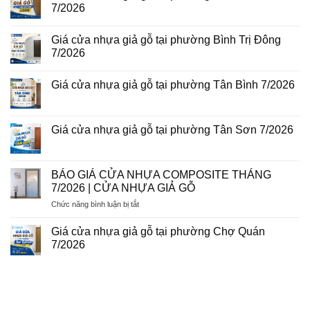
luận
7/2026
tại
ở
phường
Giá
Không
Tam
cửa
có
Bình
Giá cửa nhựa giả gỗ tại phường Bình Trị Đông
nhựa
bình
8/2026
Đài
luận
7/2026
Loan
ở
tại
Giá
Không
phường
cửa
có
Giá cửa nhựa giả gỗ tại phường Tân Bình 7/2026
Phú
nhựa
bình
Thuận
giả
luận
Không
7/2026
gỗ
ở
có
tại
Giá
bình
phường
cửa
luận
Giá cửa nhựa giả gỗ tại phường Tân Sơn 7/2026
Tân
nhựa
ở
Sơn
giả
Giá
Không
Nhì
gỗ
cửa
có
7/2026
tại
nhựa
bình
phường
giả
luận
BÁO GIÁ CỬA NHỰA COMPOSITE THÁNG
Bình
gỗ
ở
Trị
7/2026 | CỬA NHỰA GIẢ GỖ
tại
Giá
Đông
phường
cửa
7/2026
ở
Chức năng bình luận bị tắt
Tân
nhựa
Bình
giả
BÁO
7/2026
gỗ
GIÁ
Giá cửa nhựa giả gỗ tại phường Chợ Quán
tại
CỬA
phường
7/2026
NHỰA
Tân
Không
Sơn
COMPOSITE
có
7/2026
THÁNG
bình
luận
7/2026
ở
|
Giá
CỬA