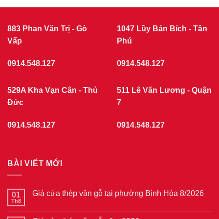
cửa
nhựa
NHỰA
giả
GIẢ
gỗ
GỖ
tại
883 Phan Văn Trị - Gò
1047 Lũy Bán Bích - Tân
phường
Vấp
Chợ
Phú
Quán
7/2026
0914.548.127
0914.548.127
529A Kha Vạn Cân - Thủ
511 Lê Văn Lương - Quận
Đức
7
0914.548.127
0914.548.127
BÀI VIẾT MỚI
Giá cửa thép vân gỗ tại phường Bình Hòa 8/2026
01
Th8
Không
có
bình