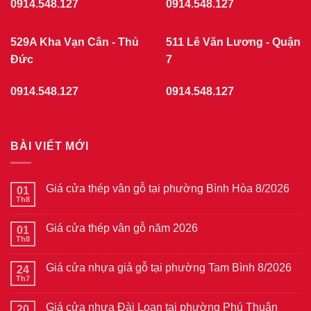
0914.548.127
0914.548.127
529A Kha Vạn Cân - Thủ
511 Lê Văn Lương - Quận
Đức
7
0914.548.127
0914.548.127
BÀI VIẾT MỚI
Giá cửa thép vân gỗ tại phường Bình Hòa 8/2026
01
Th8
Không
có
bình
Giá cửa thép vân gỗ năm 2026
01
luận
ở
Th8
Không
Giá
có
cửa
bình
thép
Giá cửa nhựa giả gỗ tại phường Tam Bình 8/2026
24
luận
vân
ở
Th7
Không
gỗ
Giá
có
tại
cửa
bình
phường
thép
Giá cửa nhựa Đài Loan tại phường Phú Thuận
20
luận
Bình