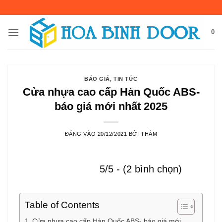
Bỏ
qua
nội
0
dung
BÁO GIÁ
,
TIN TỨC
Cửa nhựa cao cấp Hàn Quốc ABS-
báo giá mới nhất 2025
ĐĂNG VÀO
20/12/2021
BỞI
THẮM
5/5 - (2 bình chọn)
Table of Contents
Cửa nhựa cao cấp Hàn Quốc ABS- báo giá mới