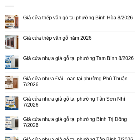
Giá cửa thép vân gỗ tại phường Bình Hòa 8/2026
Không
có
bình
luận
Giá cửa thép vân gỗ năm 2026
ở
Giá
Không
cửa
có
thép
bình
vân
luận
Giá cửa nhựa giả gỗ tại phường Tam Bình 8/2026
gỗ
ở
tại
Giá
Không
phường
cửa
có
Bình
thép
bình
Hòa
vân
luận
Giá cửa nhựa Đài Loan tại phường Phú Thuận
8/2026
gỗ
ở
7/2026
năm
Giá
2026
cửa
Không
nhựa
có
giả
Giá cửa nhựa giả gỗ tại phường Tân Sơn Nhì
bình
gỗ
luận
7/2026
tại
ở
phường
Giá
Không
Tam
cửa
có
Bình
Giá cửa nhựa giả gỗ tại phường Bình Trị Đông
nhựa
bình
8/2026
Đài
luận
7/2026
Loan
ở
tại
Giá
Không
phường
cửa
có
Giá cửa nhựa giả gỗ tại phường Tân Bình 7/2026
Phú
nhựa
bình