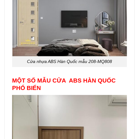
Cửa nhựa ABS Hàn Quốc mẫu 208-MQ808
MỘT SỐ MẪU CỬA ABS HÀN QUỐC
PHỔ BIẾN