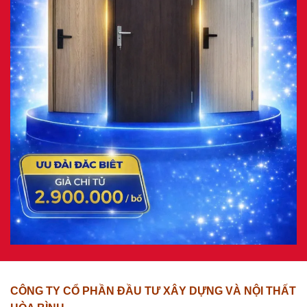
CÔNG TY CỔ PHẦN ĐẦU TƯ XÂY DỰNG VÀ NỘI THẤT