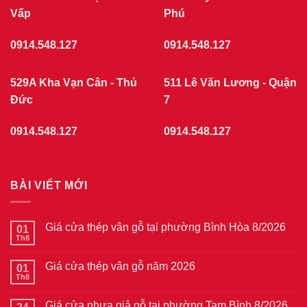
phường
Vấp
Chợ
Phú
Quán
7/2026
0914.548.127
0914.548.127
529A Kha Vạn Cân - Thủ
511 Lê Văn Lương - Quận
Đức
7
0914.548.127
0914.548.127
BÀI VIẾT MỚI
Giá cửa thép vân gỗ tại phường Bình Hòa 8/2026
01
Th8
Không
có
bình
Giá cửa thép vân gỗ năm 2026
01
luận
ở
Th8
Không
Giá
có
cửa
bình
thép
Giá cửa nhựa giả gỗ tại phường Tam Bình 8/2026