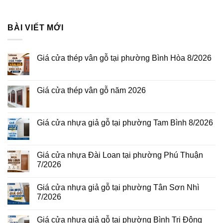
BÀI VIẾT MỚI
Giá cửa thép vân gỗ tại phường Bình Hòa 8/2026
Không
có
bình
luận
Giá cửa thép vân gỗ năm 2026
ở
Giá
Không
cửa
có
thép
bình
vân
luận
Giá cửa nhựa giả gỗ tại phường Tam Bình 8/2026
gỗ
ở
tại
Giá
Không
phường
cửa
có
Bình
thép
bình
Hòa
vân
luận
Giá cửa nhựa Đài Loan tại phường Phú Thuận
8/2026
gỗ
ở
7/2026
năm
Giá
2026
cửa
Không
nhựa
có
giả
Giá cửa nhựa giả gỗ tại phường Tân Sơn Nhì
bình
gỗ
luận
7/2026
tại
ở
phường
Giá
Không
Tam
cửa
có
Bình
Giá cửa nhựa giả gỗ tại phường Bình Trị Đông
nhựa
bình