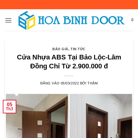
Bỏ
qua
nội
0
dung
BÁO GIÁ
,
TIN TỨC
Cửa Nhựa ABS Tại Bảo Lộc-Lâm
Đồng Chỉ Từ 2.900.000 đ
ĐĂNG VÀO
05/03/2022
BỞI
THẮM
05
Th3