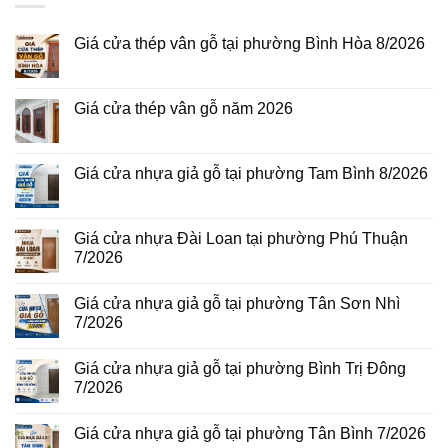
Giá cửa thép vân gỗ tại phường Bình Hòa 8/2026
Không
có
bình
luận
Giá cửa thép vân gỗ năm 2026
ở
Giá
Không
cửa
có
thép
bình
vân
luận
Giá cửa nhựa giả gỗ tại phường Tam Bình 8/2026
gỗ
ở
tại
Giá
Không
phường
cửa
có
Bình
thép
bình
Hòa
vân
luận
Giá cửa nhựa Đài Loan tại phường Phú Thuận
8/2026
gỗ
ở
7/2026
năm
Giá
2026
cửa
Không
nhựa
có
giả
Giá cửa nhựa giả gỗ tại phường Tân Sơn Nhì
bình
gỗ
luận
7/2026
tại
ở
phường
Giá
Không
Tam
cửa
có
Bình
Giá cửa nhựa giả gỗ tại phường Bình Trị Đông
nhựa
bình
8/2026
Đài
luận
7/2026
Loan
ở
tại
Giá
Không
phường
cửa
có
Giá cửa nhựa giả gỗ tại phường Tân Bình 7/2026
Phú
nhựa
bình
Thuận
giả
luận