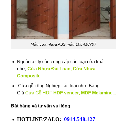
Mẫu cửa nhựa ABS mẫu 105-M8707
Ngoài ra cty còn cung cấp các loại cửa khác
như
,
Cửa Nhựa Đài Loan
,
Cửa Nhựa
Composite
Cửa gỗ công Nghiệp các loại như Bảng
Giá
Cửa Gỗ HDF
HDF veneer
,
MDF Melamine.
..
Đặt hàng và tư vấn vui lòng
HOTLINE/ZALO:
0914.548.127