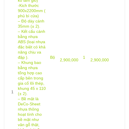
ko lam gió)
-Kich thước
900x2200mm (
phủ bì cửa)
– Độ dày cánh
35mm (± 2).
– Kết cấu cánh
bằng nhựa
ABS (loại nhựa
đặc biệt có khả
năng chịu va
đập ).
Bộ
1
2,900,000
2,900,000
– Khung bao
bằng nhựa
tổng hợp cao
cấp bên trong
gia cố lõi thép,
khung 45 x 110
1
(± 2).
– Bề mặt là
DeCo-Sheet
nhựa thông
hoạt tính cho
bề mặt như
vân gỗ thật,