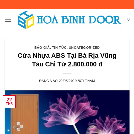
Bỏ
qua
nội
0
dung
BÁO GIÁ
,
TIN TỨC
,
UNCATEGORIZED
Cửa Nhựa ABS Tại Bà Rịa Vũng
Tàu Chỉ Từ 2.800.000 đ
ĐĂNG VÀO
22/05/2020
BỞI
THẮM
22
Th5