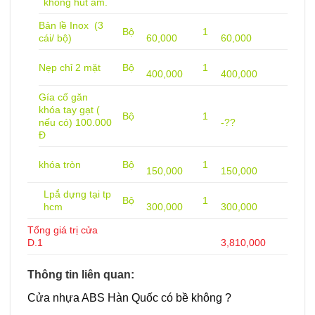
không hút ẩm.
Bản lề Inox (3
Bộ
1
cái/ bộ)
60,000
60,000
Nẹp chỉ 2 mặt
Bộ
1
400,000
400,000
Gía cố găn
khóa tay gạt (
Bộ
1
nếu có) 100.000
-??
Đ
khóa tròn
Bộ
1
150,000
150,000
Lpắ dựng tại tp
Bộ
1
hcm
300,000
300,000
Tổng giá trị cửa
D.1
3,810,000
Thông tin liên quan:
Cửa nhựa ABS Hàn Quốc
có bề không ?