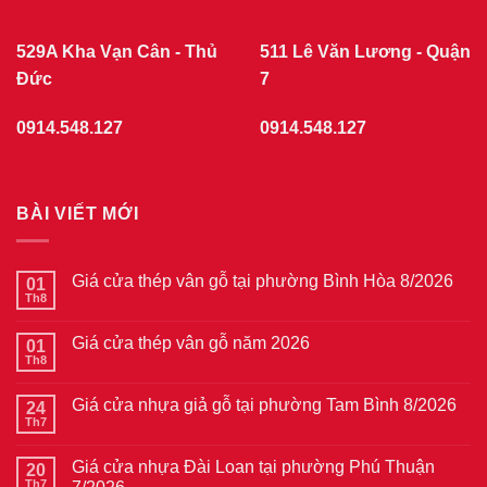
529A Kha Vạn Cân - Thủ
511 Lê Văn Lương - Quận
Đức
7
0914.548.127
0914.548.127
BÀI VIẾT MỚI
Giá cửa thép vân gỗ tại phường Bình Hòa 8/2026
01
Th8
Không
có
bình
Giá cửa thép vân gỗ năm 2026
01
luận
ở
Th8
Không
Giá
có
cửa
bình
thép
Giá cửa nhựa giả gỗ tại phường Tam Bình 8/2026
24
luận
vân
ở
Th7
Không
gỗ
Giá
có
tại
cửa
bình
phường
thép
Giá cửa nhựa Đài Loan tại phường Phú Thuận
20
luận
Bình
vân
ở
Th7
Hòa