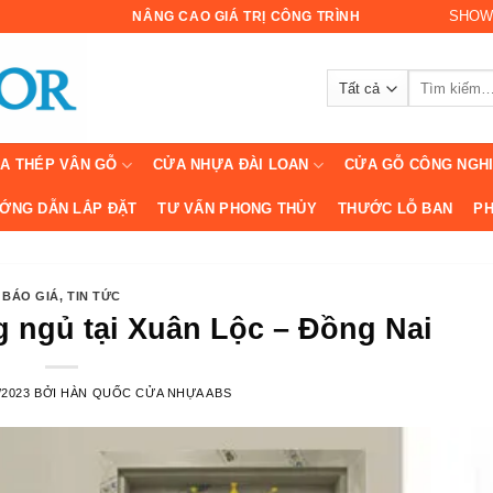
SHOW
NÂNG CAO GIÁ TRỊ CÔNG TRÌNH
Tìm
kiếm:
A THÉP VÂN GỖ
CỬA NHỰA ĐÀI LOAN
CỬA GỖ CÔNG NGH
ỚNG DẪN LẮP ĐẶT
TƯ VẤN PHONG THỦY
THƯỚC LỖ BAN
PH
BÁO GIÁ
,
TIN TỨC
ngủ tại Xuân Lộc – Đồng Nai
/2023
BỞI
HÀN QUỐC CỬA NHỰA ABS