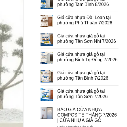
vân
luận
phường Tam Bình 8/2026
gỗ
ở
tại
Giá
Không
phường
cửa
có
Giá cửa nhựa Đài Loan tại
Bình
thép
bình
Hòa
vân
luận
phường Phú Thuận 7/2026
8/2026
gỗ
ở
năm
Giá
Không
2026
cửa
có
Giá cửa nhựa giả gỗ tại
nhựa
bình
giả
luận
phường Tân Sơn Nhì 7/2026
gỗ
ở
tại
Giá
Không
phường
cửa
có
Giá cửa nhựa giả gỗ tại
Tam
nhựa
bình
Bình
Đài
luận
phường Bình Trị Đông 7/2026
8/2026
Loan
ở
tại
Giá
Không
phường
cửa
có
Giá cửa nhựa giả gỗ tại
Phú
nhựa
bình
Thuận
giả
luận
phường Tân Bình 7/2026
7/2026
gỗ
ở
tại
Giá
Không
phường
cửa
có
Giá cửa nhựa giả gỗ tại
Tân
nhựa
bình
Sơn
giả
luận
phường Tân Sơn 7/2026
Nhì
gỗ
ở
7/2026
tại
Giá
Không
phường
cửa
có
BÁO GIÁ CỬA NHỰA
Bình
nhựa
bình
Trị
giả
luận
COMPOSITE THÁNG 7/2026
Đông
gỗ
ở
| CỬA NHỰA GIẢ GỖ
7/2026
tại
Giá
phường
cửa
ở
Chức năng bình luận bị tắt