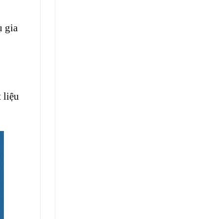
ụ gia
 liệu