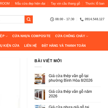
ROOM
Mẫu cửa đẹp hiện đại
Tay vịn cầu thang gỗ
Thước lỗ ban
08:00 - 17:30
0914.548.127
IỆP
CỬA NHỰA COMPOSITE
CỬA CHỐNG CHÁY
Ụ KIỆN CỬA
LIÊN HỆ
ĐẶT HÀNG VÀ THANH TOÁN
BÀI VIẾT MỚI
Giá cửa thép vân gỗ tại
phường Bình Hòa 8/2026
Không
có
Giá cửa thép vân gỗ năm
bình
luận
2026
ở
Giá
Không
cửa
có
Giá cửa nhựa giả gỗ tại
thép
bình