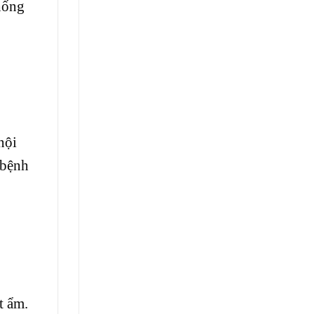
hống
nội
 bệnh
t ẩm.