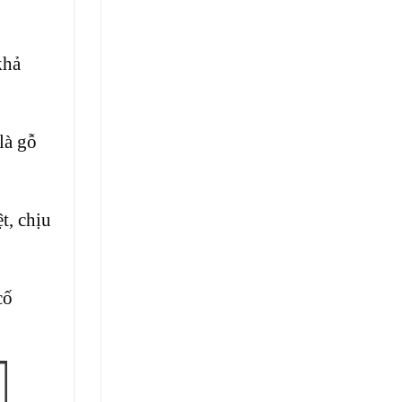
khả
là gỗ
t, chịu
cố