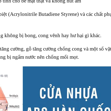
 tính cho bề mặt thật và không hút ẩm
biệt (Acrylonitrile Butadiene Styrene) và các chất ph
g không bị bong, cong vênh hay hư hại gì khác.
 tăng cường, gỗ tăng cường chống cong và một số vật
hông bị ngấm nước nên chống mối mọt.