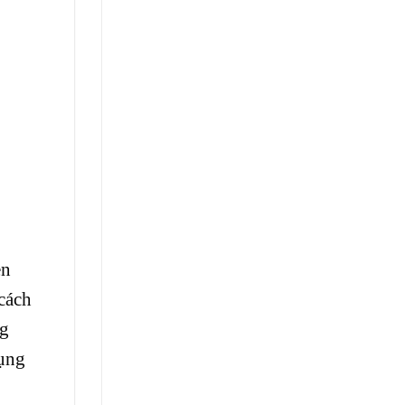
en
cách
ng
dụng