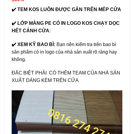
✔️ TEM KOS LUÔN ĐƯỢC GẮN TRÊN MÉP CỬA
✔️ LỚP MÀNG PE CÓ IN LOGO KOS CHẠY DỌC
HẾT CÁNH CỬA
:
✔️ XEM KỸ BAO BÌ:
Bạn nên kiểm tra trên bao bì
sản phẩm có in logo của nhà sản xuất rõ ràng hay
không.
ĐẶC BIỆT PHẢI CÓ THÊM TEAM CỦA NHÀ SẢN
XUẤT DÁNG KÈM TRÊN CỬA