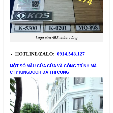
Logo cửa ABS chính hãng
HOTLINE/ZALO:
0914.548.127
MỘT SỐ MẪU CỬA CỬA VÀ CÔNG TRÌNH MÀ
CTY KINGDOOR ĐÃ THI CÔNG