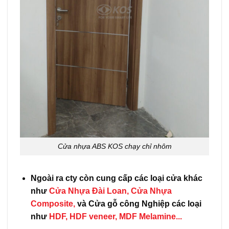
Cửa nhựa ABS KOS chạy chỉ nhôm
Ngoài ra cty còn cung cấp các loại cửa khác
như
Cửa Nhựa Đài Loan
,
Cửa Nhựa
Composite,
và Cửa gỗ công Nghiệp các loại
như
HDF,
HDF veneer,
MDF Melamine.
..