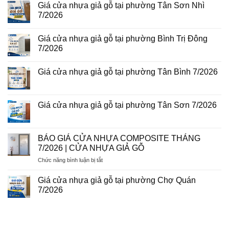
giả
Giá cửa nhựa giả gỗ tại phường Tân Sơn Nhì
bình
gỗ
luận
7/2026
tại
ở
phường
Giá
Không
Tam
cửa
có
Bình
Giá cửa nhựa giả gỗ tại phường Bình Trị Đông
nhựa
bình
8/2026
Đài
luận
7/2026
Loan
ở
tại
Giá
Không
phường
cửa
có
Giá cửa nhựa giả gỗ tại phường Tân Bình 7/2026
Phú
nhựa
bình
Thuận
giả
luận
Không
7/2026
gỗ
ở
có
tại
Giá
bình
phường
cửa
luận
Giá cửa nhựa giả gỗ tại phường Tân Sơn 7/2026
Tân
nhựa
ở
Sơn
giả
Giá
Không
Nhì
gỗ
cửa
có
7/2026
tại
nhựa
bình
phường
giả
luận
BÁO GIÁ CỬA NHỰA COMPOSITE THÁNG
Bình
gỗ
ở
Trị
7/2026 | CỬA NHỰA GIẢ GỖ
tại
Giá
Đông
phường
cửa
7/2026
ở
Chức năng bình luận bị tắt
Tân
nhựa
Bình
giả
BÁO
7/2026
gỗ
GIÁ
Giá cửa nhựa giả gỗ tại phường Chợ Quán
tại
CỬA
phường
7/2026
NHỰA
Tân
Không
Sơn
COMPOSITE
có
7/2026
THÁNG
bình
luận
7/2026
ở