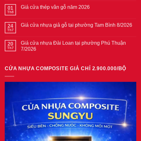
bình
Giá cửa thép vân gỗ năm 2026
01
luận
ở
Th8
Không
Giá
có
cửa
bình
thép
Giá cửa nhựa giả gỗ tại phường Tam Bình 8/2026
24
luận
vân
ở
Th7
Không
gỗ
Giá
có
tại
cửa
bình
phường
thép
Giá cửa nhựa Đài Loan tại phường Phú Thuận
20
luận
Bình
vân
ở
Th7
7/2026
Hòa
gỗ
Giá
8/2026
năm
Không
cửa
2026
có
nhựa
bình
giả
CỬA NHỰA COMPOSITE GIẢ CHỈ 2.900.000/BỘ
luận
gỗ
ở
tại
Giá
phường
cửa
Tam
nhựa
Bình
Đài
8/2026
Loan
tại
phường
Phú
Thuận
7/2026