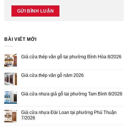
BÀI VIẾT MỚI
Giá cửa thép vân gỗ tại phường Bình Hòa 8/2026
Không
có
bình
luận
Giá cửa thép vân gỗ năm 2026
ở
Giá
Không
cửa
có
thép
bình
vân
luận
Giá cửa nhựa giả gỗ tại phường Tam Bình 8/2026
gỗ
ở
tại
Giá
Không
phường
cửa
có
Bình
thép
bình
Hòa
vân
luận
Giá cửa nhựa Đài Loan tại phường Phú Thuận
8/2026
gỗ
ở
7/2026
năm
Giá
2026
cửa
Không
nhựa
có