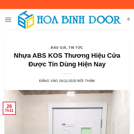
Bỏ
qua
nội
0
dung
BÁO GIÁ
,
TIN TỨC
Nhựa ABS KOS Thương Hiệu Cửa
Được Tin Dùng Hiện Nay
ĐĂNG VÀO
26/11/2020
BỞI
THẮM
26
Th11