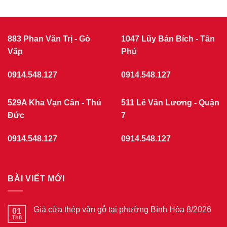
|
Giá
CỬA
cửa
nhựa
NHỰA
giả
GIẢ
gỗ
GỖ
tại
883 Phan Văn Trị - Gò
1047 Lũy Bán Bích - Tân
phường
Vấp
Chợ
Phú
Quán
7/2026
0914.548.127
0914.548.127
529A Kha Vạn Cân - Thủ
511 Lê Văn Lương - Quận
Đức
7
0914.548.127
0914.548.127
BÀI VIẾT MỚI
Giá cửa thép vân gỗ tại phường Bình Hòa 8/2026
01
Th8
Không
có