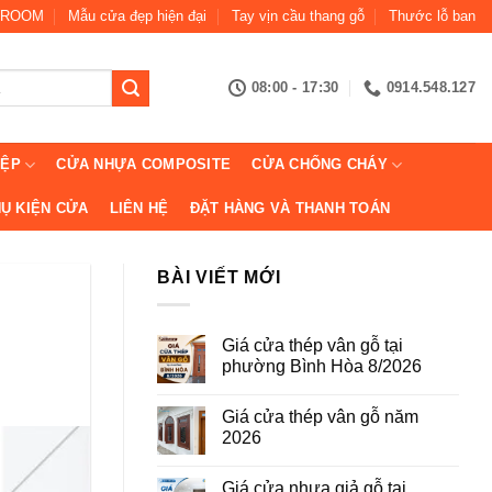
ROOM
Mẫu cửa đẹp hiện đại
Tay vịn cầu thang gỗ
Thước lỗ ban
08:00 - 17:30
0914.548.127
IỆP
CỬA NHỰA COMPOSITE
CỬA CHỐNG CHÁY
Ụ KIỆN CỬA
LIÊN HỆ
ĐẶT HÀNG VÀ THANH TOÁN
BÀI VIẾT MỚI
Giá cửa thép vân gỗ tại
phường Bình Hòa 8/2026
Không
có
Giá cửa thép vân gỗ năm
bình
luận
2026
ở
Giá
Không
cửa
có
Giá cửa nhựa giả gỗ tại
thép
bình