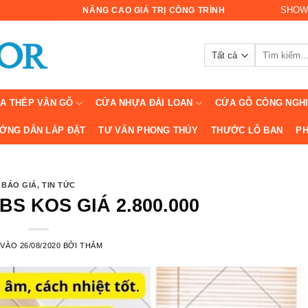
SHOW
NÂNG CAO GIÁ TRỊ CÔNG TRÌNH
Tìm
kiếm:
A THÉP VÂN GỖ
CỬA NHỰA ĐÀI LOAN
CỬA GỖ CÔNG NGH
ỚNG DẪN LẮP ĐẶT
TƯ VẤN PHONG THỦY
THƯỚC LỖ BAN
PH
BÁO GIÁ
,
TIN TỨC
S KOS GIÁ 2.800.000
 VÀO
26/08/2020
BỞI
THẮM