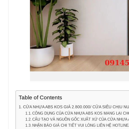
Table of Contents
CỬA NHỰA ABS KOS GIÁ 2.800.000/ CỬA SIÊU CHỊU 
CÔNG DỤNG CỦA CỬA NHỰA ABS KOS MANG LẠI CH
CẤU TẠO VÀ NGUỒN GỐC XUẤT XỨ CỦA CỬA NHỰA AB
NHẬN BÁO GIÁ CHI TIẾT VUI LÒNG LIÊN HỆ HOTLINE