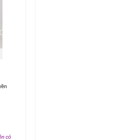
yền
ên có