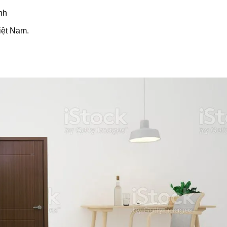
nh
Việt Nam.