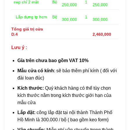
nẹp chỉ 2 mặt
Bộ
1
250,000
250,000
Lắp dựng tp hcm
Bộ
1
300,000
300,000
Tổng giá trị cửa
D.4
2,460,000
Lưu ý :
Gía trên chưa bao gồm VAT 10%
Mẫu cửa có kính
: sẽ báo thêm phí kính ( đối với
đài loan đúc)
Kích thước:
Quý khách hàng có thể tùy chọn
kích thước nằm trong kích thước giới hạn của
mẫu cửa
Lắp đặt:
công lắp đặt tại nội thành Thành Phố
Hồ Minh là 300.000 / bộ ( bao gồm keo form)
Vận chuyển:
Miễn phí vận chuyển trong thành