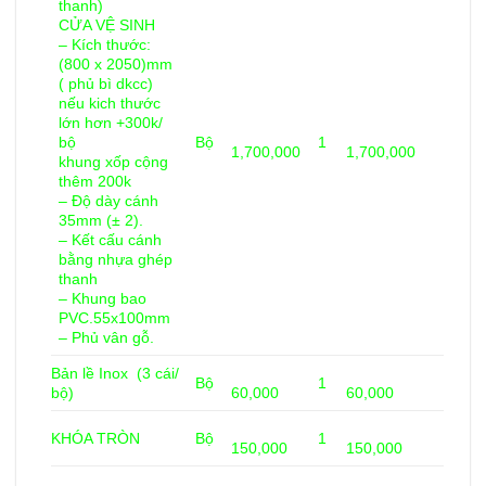
thanh)
CỬA VỆ SINH
– Kích thước:
(800 x 2050)mm
( phủ bì dkcc)
nếu kich thước
lớn hơn +300k/
bộ
Bộ
1
1,700,000
1,700,000
khung xốp cộng
thêm 200k
– Độ dày cánh
35mm (± 2).
– Kết cấu cánh
bằng nhựa ghép
thanh
– Khung bao
PVC.55x100mm
– Phủ vân gỗ.
Bản lề Inox (3 cái/
Bộ
1
bộ)
60,000
60,000
KHÓA TRÒN
Bộ
1
150,000
150,000