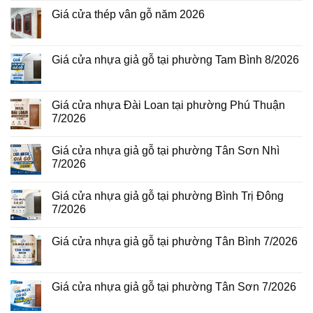
bình
luận
Giá cửa thép vân gỗ năm 2026
ở
Giá
Không
cửa
có
thép
bình
vân
luận
Giá cửa nhựa giả gỗ tại phường Tam Bình 8/2026
gỗ
ở
tại
Giá
Không
phường
cửa
có
Bình
thép
bình
Hòa
vân
luận
Giá cửa nhựa Đài Loan tại phường Phú Thuận
8/2026
gỗ
ở
7/2026
năm
Giá
2026
cửa
Không
nhựa
có
giả
Giá cửa nhựa giả gỗ tại phường Tân Sơn Nhì
bình
gỗ
luận
7/2026
tại
ở
phường
Giá
Không
Tam
cửa
có
Bình
Giá cửa nhựa giả gỗ tại phường Bình Trị Đông
nhựa
bình
8/2026
Đài
luận
7/2026
Loan
ở
tại
Giá
Không
phường
cửa
có
Giá cửa nhựa giả gỗ tại phường Tân Bình 7/2026
Phú
nhựa
bình
Thuận
giả
luận
Không
7/2026
gỗ
ở
có
tại
Giá
bình
phường
cửa
luận
Giá cửa nhựa giả gỗ tại phường Tân Sơn 7/2026
Tân
nhựa
ở
Sơn
giả
Giá
Không
Nhì
gỗ
cửa
có