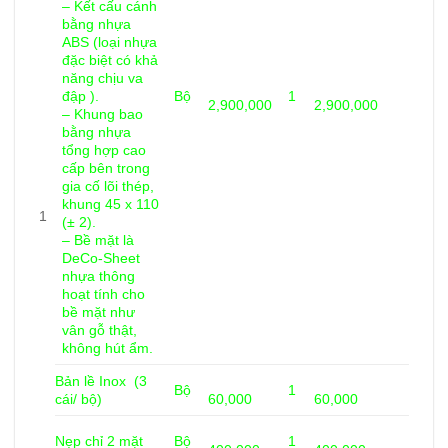
– Kết cấu cánh
bằng nhựa
ABS (loại nhựa
đặc biệt có khả
năng chịu va
đập ).
Bộ
1
2,900,000
2,900,000
– Khung bao
bằng nhựa
tổng hợp cao
cấp bên trong
gia cố lõi thép,
khung 45 x 110
1
(± 2).
– Bề mặt là
DeCo-Sheet
nhựa thông
hoạt tính cho
bề mặt như
vân gỗ thật,
không hút ẩm.
Bản lề Inox (3
Bộ
1
cái/ bộ)
60,000
60,000
Nẹp chỉ 2 mặt
Bộ
1