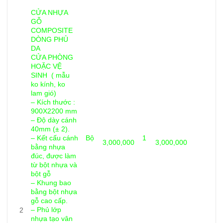
CỬA NHỰA
GỖ
COMPOSITE
DÒNG PHỦ
DA
CỬA PHÒNG
HOẶC VỆ
SINH ( mẫu
ko kính, ko
lam gió)
– Kích thước :
900X2200 mm
– Độ dày cánh
40mm (± 2).
– Kết cấu cánh
Bộ
1
3,000,000
3,000,000
bằng nhựa
đúc, được làm
từ bột nhựa và
bột gỗ
– Khung bao
bằng bột nhựa
gỗ cao cấp.
– Phủ lớp
2
nhựa tạo vân