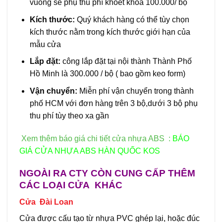
vuông sẽ phụ thu phí khoét khóa 100.000/ bộ
Kích thước:
Quý khách hàng có thể tùy chọn
kích thước nằm trong kích thước giới hạn của
mẫu cửa
Lắp đặt:
công lắp đặt tại nội thành Thành Phố
Hồ Minh là 300.000 / bộ ( bao gồm keo form)
Vận chuyển:
Miễn phí vận chuyển trong thành
phố HCM với đơn hàng trên 3 bộ,dưới 3 bộ phụ
thu phí tùy theo xa gần
Xem thêm báo giá chi tiết cửa nhựa ABS :
BÁO
GIÁ
CỬA NHỰA ABS HÀN QUỐC
KOS
NGOÀI RA CTY CÒN CUNG CẤP THÊM
CÁC LOẠI CỬA KHÁC
Cửa Đài Loan
Cửa được cấu tạo từ nhựa PVC ghép lại, hoặc đúc