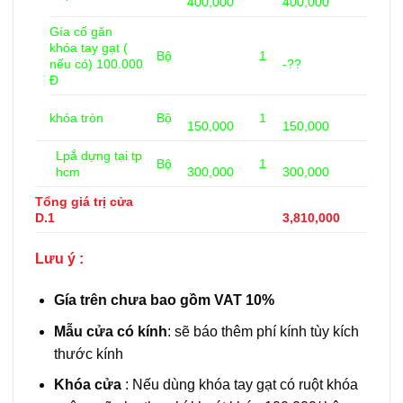
400,000
400,000
Gía cố găn
khóa tay gạt (
Bộ
1
nếu có) 100.000
-??
Đ
khóa tròn
Bộ
1
150,000
150,000
Lpắ dựng tại tp
Bộ
1
hcm
300,000
300,000
Tổng giá trị cửa
D.1
3,810,000
Lưu ý :
Gía trên chưa bao gồm VAT 10%
Mẫu cửa có kính
: sẽ báo thêm phí kính tùy kích
thước kính
Khóa cửa
: Nếu dùng khóa tay gạt có ruột khóa