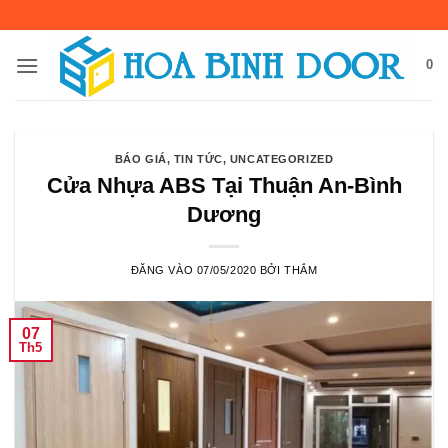
Bỏ
qua
nội
0
dung
BÁO GIÁ
,
TIN TỨC
,
UNCATEGORIZED
Cửa Nhựa ABS Tại Thuận An-Bình
Dương
ĐĂNG VÀO
07/05/2020
BỞI
THẮM
07
Th5