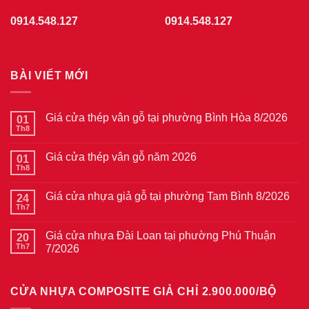
0914.548.127
0914.548.127
BÀI VIẾT MỚI
Giá cửa thép vân gỗ tại phường Bình Hòa 8/2026
01
Th8
Không
có
bình
Giá cửa thép vân gỗ năm 2026
01
luận
ở
Th8
Không
Giá
có
cửa
bình
thép
Giá cửa nhựa giả gỗ tại phường Tam Bình 8/2026
24
luận
vân
ở
Th7
Không
gỗ
Giá
có
tại
cửa
bình
phường
thép
Giá cửa nhựa Đài Loan tại phường Phú Thuận
20
luận
Bình
vân
ở
Th7
7/2026
Hòa
gỗ
Giá
8/2026
năm
Không
cửa
2026
có
nhựa
bình
giả
CỬA NHỰA COMPOSITE GIẢ CHỈ 2.900.000/BỘ
luận
gỗ
ở
tại
Giá
phường