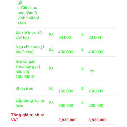
gỗ
– Giá chưa
bao gồm ô
kính hoặc lá
sách
Bản lề Inox (4
Bộ
1
cái/ bộ)
80,000
80,000
Nẹp chỉ nhựa (1
Bộ
1
bộ/ 5 cây)
400,000
400,000
Gía cố găn
khóa tay gạt (
Bộ
1
nếu có)
-??
100.000 Đ
Khóa tròn
Bộ
1
150,000
150,000
Lắp dựng tại tp
Bộ
1
hcm
300,000
300,000
Tổng giá trị chưa
VAT
3,930,000
3,930,000