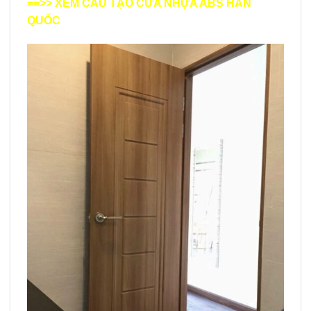
==>> XEM
CẤU TẠO CỬA NHỰA ABS HÀN
QUỐC