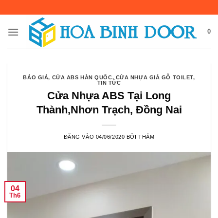
Bỏ
qua
nội
0
dung
BÁO GIÁ
,
CỬA ABS HÀN QUỐC
,
CỬA NHỰA GIẢ GỖ TOILET
,
TIN TỨC
Cửa Nhựa ABS Tại Long
Thành,Nhơn Trạch, Đồng Nai
ĐĂNG VÀO
04/06/2020
BỞI
THẮM
04
Th6