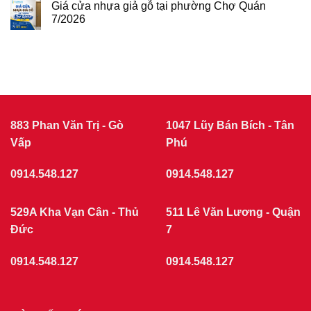
GIÁ
Giá cửa nhựa giả gỗ tại phường Chợ Quán
tại
CỬA
phường
7/2026
NHỰA
Tân
Không
Sơn
COMPOSITE
có
7/2026
THÁNG
bình
luận
7/2026
ở
|
Giá
CỬA
cửa
nhựa
NHỰA
giả
GIẢ
gỗ
GỖ
tại
883 Phan Văn Trị - Gò
1047 Lũy Bán Bích - Tân
phường
Vấp
Chợ
Phú
Quán
7/2026
0914.548.127
0914.548.127
529A Kha Vạn Cân - Thủ
511 Lê Văn Lương - Quận
Đức
7
0914.548.127
0914.548.127