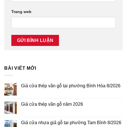
Trang web
BÀI VIẾT MỚI
Giá cửa thép vân gỗ tại phường Bình Hòa 8/2026
Không
có
bình
luận
Giá cửa thép vân gỗ năm 2026
ở
Giá
Không
cửa
có
thép
bình
vân
luận
Giá cửa nhựa giả gỗ tại phường Tam Bình 8/2026
gỗ
ở