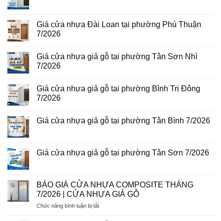
tại
Giá
Không
phường
cửa
có
Bình
thép
bình
Hòa
vân
luận
Giá cửa nhựa Đài Loan tại phường Phú Thuận
8/2026
gỗ
ở
7/2026
năm
Giá
2026
cửa
Không
nhựa
có
giả
Giá cửa nhựa giả gỗ tại phường Tân Sơn Nhì
bình
gỗ
luận
7/2026
tại
ở
phường
Giá
Không
Tam
cửa
có
Bình
Giá cửa nhựa giả gỗ tại phường Bình Trị Đông
nhựa
bình
8/2026
Đài
luận
7/2026
Loan
ở
tại
Giá
Không
phường
cửa
có
Giá cửa nhựa giả gỗ tại phường Tân Bình 7/2026
Phú
nhựa
bình
Thuận
giả
luận
Không
7/2026
gỗ
ở
có
tại
Giá
bình
phường
cửa
luận
Giá cửa nhựa giả gỗ tại phường Tân Sơn 7/2026
Tân
nhựa
ở
Sơn
giả
Giá
Không
Nhì
gỗ
cửa
có
7/2026
tại
nhựa
bình
phường
giả
luận
BÁO GIÁ CỬA NHỰA COMPOSITE THÁNG
Bình
gỗ
ở
Trị
7/2026 | CỬA NHỰA GIẢ GỖ
tại
Giá
Đông
phường
cửa
7/2026
ở
Chức năng bình luận bị tắt
Tân
nhựa
Bình
giả
BÁO
7/2026
gỗ