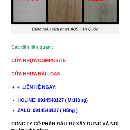
Bảng màu cửa nhựa ABS Hàn Quốc
Các tiên liên quan :
CỬA NHỰA COMPOSITE
CỬA NHỰA ĐÀI LOAN
∗
∗
LIÊN HỆ NGAY:
HOLINE: 0914548127 ( Mr.Hùng)
ZALO: 0914548127 ( Hùng )
CÔNG TY CỔ PHẦN ĐẦU TƯ XÂY DỰNG VÀ NỘI