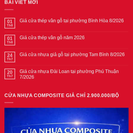
BÀI VIẾT MỚI
Giá cửa thép vân gỗ tại phường Bình Hòa 8/2026
01
Th8
Không
có
bình
Giá cửa thép vân gỗ năm 2026
01
luận
ở
Th8
Không
Giá
có
cửa
bình
thép
Giá cửa nhựa giả gỗ tại phường Tam Bình 8/2026
24
luận
vân
ở
Th7
Không
gỗ
Giá
có
tại
cửa
bình
phường
thép
Giá cửa nhựa Đài Loan tại phường Phú Thuận
20
luận
Bình
vân
ở
Th7
7/2026
Hòa
gỗ
Giá
8/2026
năm
Không
cửa
2026
có
nhựa
bình
giả
CỬA NHỰA COMPOSITE GIẢ CHỈ 2.900.000/BỘ
luận
gỗ
ở
tại
Giá
phường
cửa
Tam
nhựa
Bình
Đài
8/2026
Loan
tại
phường
Phú
Thuận