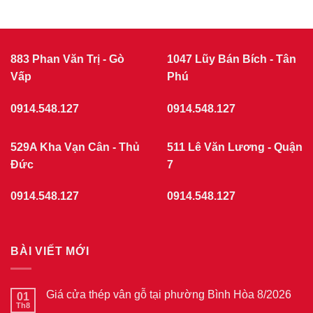
ở
|
Giá
CỬA
cửa
nhựa
NHỰA
giả
GIẢ
gỗ
GỖ
tại
883 Phan Văn Trị - Gò
1047 Lũy Bán Bích - Tân
phường
Vấp
Chợ
Phú
Quán
7/2026
0914.548.127
0914.548.127
529A Kha Vạn Cân - Thủ
511 Lê Văn Lương - Quận
Đức
7
0914.548.127
0914.548.127
BÀI VIẾT MỚI
Giá cửa thép vân gỗ tại phường Bình Hòa 8/2026
01
Th8
Không