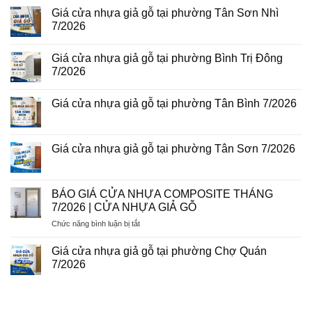
có
giả
Giá cửa nhựa giả gỗ tại phường Tân Sơn Nhì
bình
gỗ
luận
7/2026
tại
ở
phường
Giá
Không
Tam
cửa
có
Bình
Giá cửa nhựa giả gỗ tại phường Bình Trị Đông
nhựa
bình
8/2026
Đài
luận
7/2026
Loan
ở
tại
Giá
Không
phường
cửa
có
Giá cửa nhựa giả gỗ tại phường Tân Bình 7/2026
Phú
nhựa
bình
Thuận
giả
luận
Không
7/2026
gỗ
ở
có
tại
Giá
bình
phường
cửa
luận
Giá cửa nhựa giả gỗ tại phường Tân Sơn 7/2026
Tân
nhựa
ở
Sơn
giả
Giá
Không
Nhì
gỗ
cửa
có
7/2026
tại
nhựa
bình
phường
giả
luận
BÁO GIÁ CỬA NHỰA COMPOSITE THÁNG
Bình
gỗ
ở
Trị
7/2026 | CỬA NHỰA GIẢ GỖ
tại
Giá
Đông
phường
cửa
7/2026
ở
Chức năng bình luận bị tắt
Tân
nhựa
Bình
giả
BÁO
7/2026
gỗ
GIÁ
Giá cửa nhựa giả gỗ tại phường Chợ Quán
tại
CỬA
phường
7/2026
NHỰA
Tân
Không
Sơn
COMPOSITE
có
7/2026
THÁNG
bình
luận
7/2026