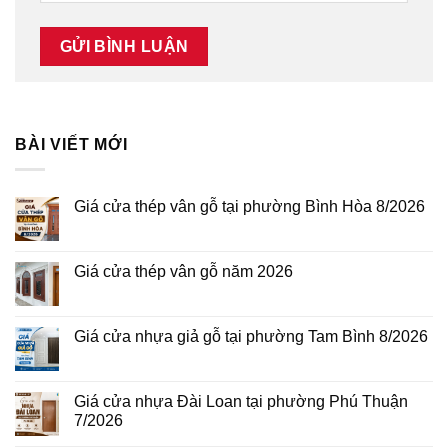
BÀI VIẾT MỚI
Giá cửa thép vân gỗ tại phường Bình Hòa 8/2026
Không
có
bình
luận
Giá cửa thép vân gỗ năm 2026
ở
Giá
Không
cửa
có
thép
bình
vân
luận
Giá cửa nhựa giả gỗ tại phường Tam Bình 8/2026
gỗ
ở
tại
Giá
Không
phường
cửa
có
Bình
thép
bình
Hòa
vân
luận
Giá cửa nhựa Đài Loan tại phường Phú Thuận
8/2026
gỗ
ở
7/2026
năm
Giá
2026
cửa
Không
nhựa