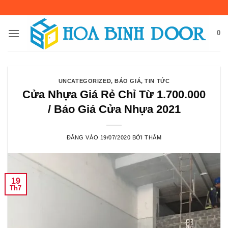
Bỏ
qua
nội
0
dung
UNCATEGORIZED
,
BÁO GIÁ
,
TIN TỨC
Cửa Nhựa Giá Rẻ Chỉ Từ 1.700.000
/ Báo Giá Cửa Nhựa 2021
ĐĂNG VÀO
19/07/2020
BỞI
THẮM
19
Th7