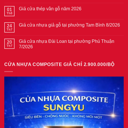
có
bình
Giá cửa thép vân gỗ năm 2026
01
luận
ở
Th8
Không
Giá
có
cửa
bình
thép
Giá cửa nhựa giả gỗ tại phường Tam Bình 8/2026
24
luận
vân
ở
Th7
Không
gỗ
Giá
có
tại
cửa
bình
phường
thép
Giá cửa nhựa Đài Loan tại phường Phú Thuận
20
luận
Bình
vân
ở
Th7
7/2026
Hòa
gỗ
Giá
8/2026
năm
Không
cửa
2026
có
nhựa
bình
giả
CỬA NHỰA COMPOSITE GIẢ CHỈ 2.900.000/BỘ
luận
gỗ
ở
tại
Giá
phường
cửa
Tam
nhựa
Bình
Đài
8/2026
Loan
tại
phường
Phú
Thuận
7/2026