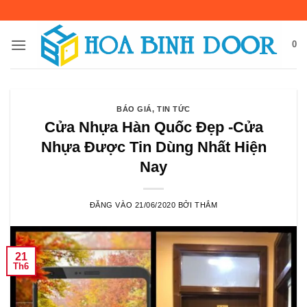
Bỏ
qua
nội
0
dung
BÁO GIÁ
,
TIN TỨC
Cửa Nhựa Hàn Quốc Đẹp -Cửa
Nhựa Được Tin Dùng Nhất Hiện
Nay
ĐĂNG VÀO
21/06/2020
BỞI
THẮM
21
Th6