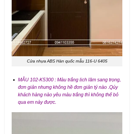
Cửa nhựa ABS Hàn quốc mẫu 116-U 6405
MẪU 102-K5300 : Màu trắng lịch lãm sang trọng,
đơn giản nhưng không hề đơn giản tý nào .Qúy
khách hàng nào yêu màu trắng thì không thể bỏ
qua em này được.