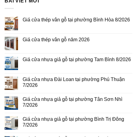
BÀI VIẾT MỚI
Giá cửa thép vân gỗ tại phường Bình Hòa 8/2026
Không
có
bình
luận
Giá cửa thép vân gỗ năm 2026
ở
Giá
Không
cửa
có
thép
bình
vân
luận
Giá cửa nhựa giả gỗ tại phường Tam Bình 8/2026
gỗ
ở
tại
Giá
Không
phường
cửa
có
Bình
thép
bình
Hòa
vân
luận
Giá cửa nhựa Đài Loan tại phường Phú Thuận
8/2026
gỗ
ở
7/2026
năm
Giá
2026
cửa
Không
nhựa
có
giả
Giá cửa nhựa giả gỗ tại phường Tân Sơn Nhì
bình
gỗ
luận
7/2026
tại
ở
phường
Giá
Không
Tam
cửa
có
Bình
Giá cửa nhựa giả gỗ tại phường Bình Trị Đông
nhựa
bình
8/2026
Đài
luận
7/2026
Loan
ở
tại
Giá
Không
phường
cửa
có