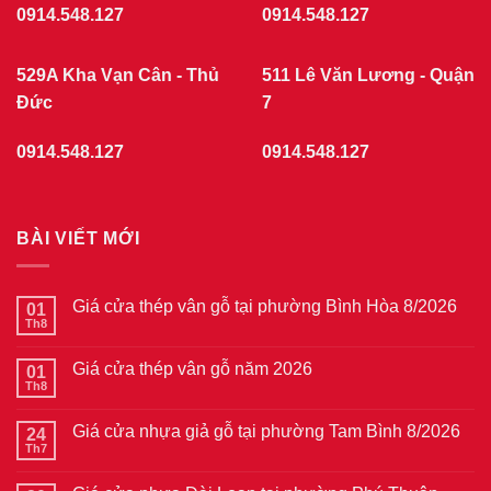
0914.548.127
0914.548.127
529A Kha Vạn Cân - Thủ
511 Lê Văn Lương - Quận
Đức
7
0914.548.127
0914.548.127
BÀI VIẾT MỚI
Giá cửa thép vân gỗ tại phường Bình Hòa 8/2026
01
Th8
Không
có
bình
Giá cửa thép vân gỗ năm 2026
01
luận
ở
Th8
Không
Giá
có
cửa
bình
thép
Giá cửa nhựa giả gỗ tại phường Tam Bình 8/2026
24
luận
vân
ở
Th7
Không
gỗ
Giá
có
tại
cửa
bình
phường
thép