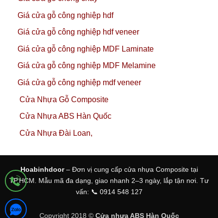
Giá cửa gỗ công nghiệp hdf
Giá cửa gỗ công nghiệp hdf veneer
Giá cửa gỗ công nghiệp MDF Laminate
Giá cửa gỗ công nghiệp MDF Melamine
Giá cửa gỗ công nghiệp mdf veneer
Cửa Nhựa Gỗ Composite
Cửa Nhựa ABS Hàn Quốc
Cửa Nhựa Đài Loan,
Hoabinhdoor
– Đơn vị cung cấp cửa nhựa Composite tại
TP.HCM. Mẫu mã đa dạng, giao nhanh 2–3 ngày, lắp tận nơi. Tư
vấn: 📞 0914 548 127
Copyright 2018 ©
Cửa nhựa ABS Hàn Quốc