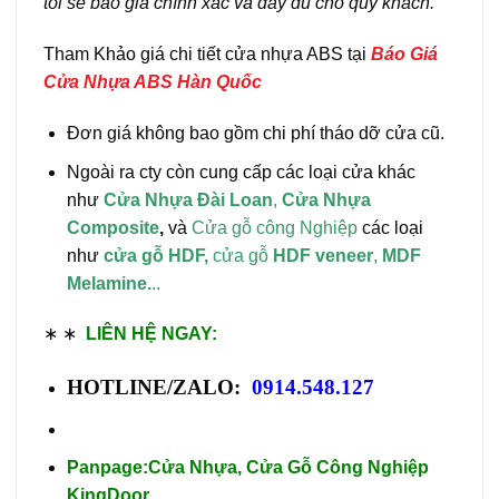
tôi sẽ báo giá chính xác và đầy đủ cho quý khách.
Tham Khảo giá chi tiết cửa nhựa ABS tại
Báo Giá
Cửa Nhựa ABS Hàn Quốc
Đơn giá không bao gồm chi phí tháo dỡ cửa cũ.
Ngoài ra cty còn cung cấp các loại cửa khác
như
Cửa Nhựa Đài Loan
,
Cửa Nhựa
Composite
,
và
Cửa gỗ công Nghiệp
các loại
như
cửa gỗ HDF,
cửa gỗ
HDF veneer
,
MDF
Melamine.
..
∗ ∗
LIÊN HỆ NGAY:
HOTLINE/ZALO:
0914.548.127
Panpage:
Cửa Nhựa, Cửa Gỗ Công Nghiệp
KingDoor