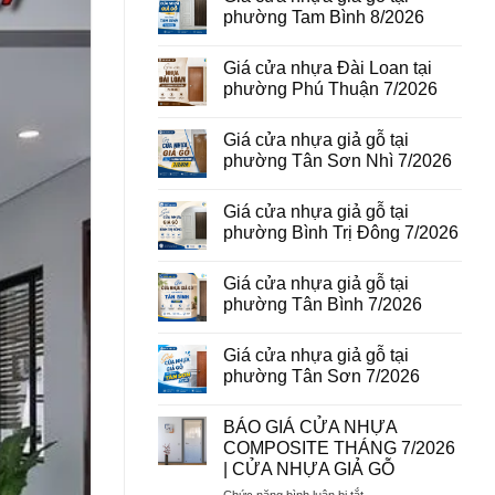
vân
luận
phường Tam Bình 8/2026
gỗ
ở
tại
Giá
Không
phường
cửa
có
Giá cửa nhựa Đài Loan tại
Bình
thép
bình
Hòa
vân
luận
phường Phú Thuận 7/2026
8/2026
gỗ
ở
năm
Giá
Không
2026
cửa
có
Giá cửa nhựa giả gỗ tại
nhựa
bình
giả
luận
phường Tân Sơn Nhì 7/2026
gỗ
ở
tại
Giá
Không
phường
cửa
có
Giá cửa nhựa giả gỗ tại
Tam
nhựa
bình
Bình
Đài
luận
phường Bình Trị Đông 7/2026
8/2026
Loan
ở
tại
Giá
Không
phường
cửa
có
Giá cửa nhựa giả gỗ tại
Phú
nhựa
bình
Thuận
giả
luận
phường Tân Bình 7/2026
7/2026
gỗ
ở
tại
Giá
Không
phường
cửa
có
Giá cửa nhựa giả gỗ tại
Tân
nhựa
bình
Sơn
giả
luận
phường Tân Sơn 7/2026
Nhì
gỗ
ở
7/2026
tại
Giá
Không
phường
cửa
có
BÁO GIÁ CỬA NHỰA
Bình
nhựa
bình
Trị
giả
luận
COMPOSITE THÁNG 7/2026
Đông
gỗ
ở
| CỬA NHỰA GIẢ GỖ
7/2026
tại
Giá
phường
cửa
ở
Chức năng bình luận bị tắt