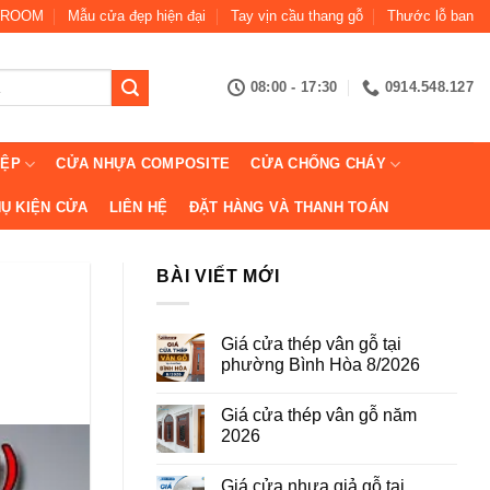
ROOM
Mẫu cửa đẹp hiện đại
Tay vịn cầu thang gỗ
Thước lỗ ban
08:00 - 17:30
0914.548.127
IỆP
CỬA NHỰA COMPOSITE
CỬA CHỐNG CHÁY
Ụ KIỆN CỬA
LIÊN HỆ
ĐẶT HÀNG VÀ THANH TOÁN
BÀI VIẾT MỚI
Giá cửa thép vân gỗ tại
phường Bình Hòa 8/2026
Không
có
Giá cửa thép vân gỗ năm
bình
luận
2026
ở
Giá
Không
cửa
có
Giá cửa nhựa giả gỗ tại
thép
bình