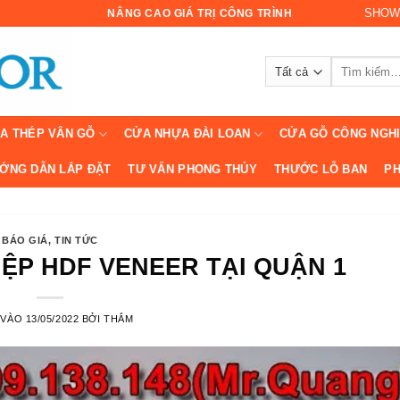
SHOW
NÂNG CAO GIÁ TRỊ CÔNG TRÌNH
Tìm
kiếm:
A THÉP VÂN GỖ
CỬA NHỰA ĐÀI LOAN
CỬA GỖ CÔNG NGH
ỚNG DẪN LẮP ĐẶT
TƯ VẤN PHONG THỦY
THƯỚC LỖ BAN
PH
BÁO GIÁ
,
TIN TỨC
ỆP HDF VENEER TẠI QUẬN 1
 VÀO
13/05/2022
BỞI
THẮM