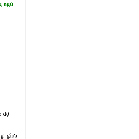
g ngủ
ó dộ
ng giữa