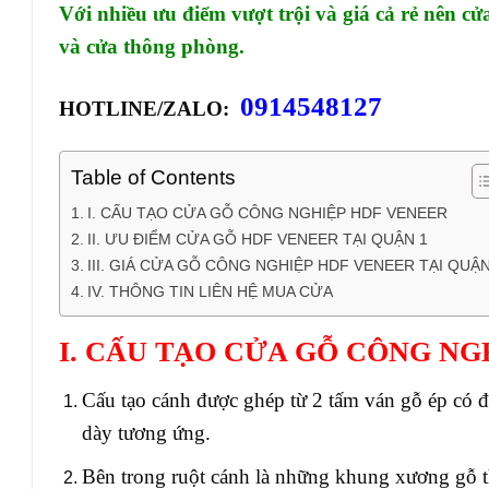
Với nhiều ưu điểm vượt trội và giá cả rẻ nên
cử
và cửa thông phòng.
0914548127
HOTLINE/ZALO:
Table of Contents
I. CẤU TẠO CỬA GỖ CÔNG NGHIỆP HDF VENEER
II. ƯU ĐIỂM CỬA GỖ HDF VENEER TẠI QUẬN 1
III. GIÁ CỬA GỖ CÔNG NGHIỆP HDF VENEER TẠI QUẬN
IV. THÔNG TIN LIÊN HỆ MUA CỬA
I. CẤU TẠO CỬA GỖ CÔNG NG
Cấu tạo cánh được ghép từ 2 tấm ván gỗ ép có 
dày tương ứng.
Bên trong ruột cánh là những khung xương gỗ t