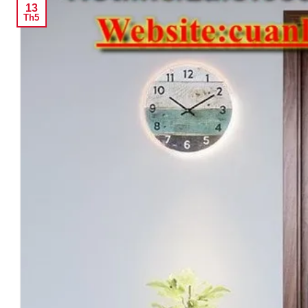
13
Th5