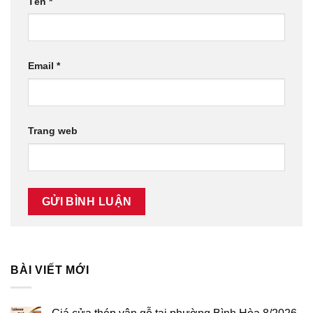
Tên
*
Email
*
Trang web
BÀI VIẾT MỚI