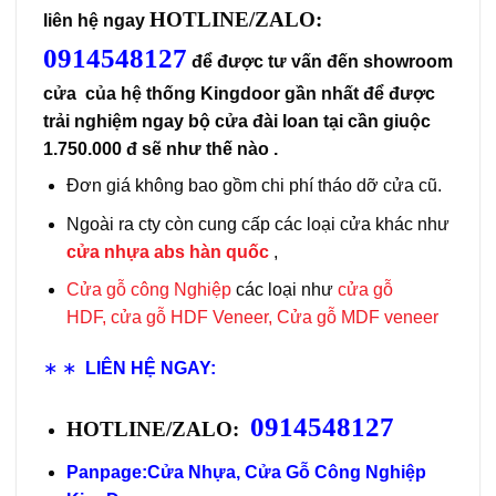
HOTLINE/ZALO:
liên hệ ngay
0914548127
để được tư vấn đến showroom
cửa của hệ thống Kingdoor gần nhất để được
trải nghiệm ngay bộ cửa đài loan tại cần giuộc
1.750.000 đ sẽ như thế nào .
Đơn giá không bao gồm chi phí tháo dỡ cửa cũ.
Ngoài ra cty còn cung cấp các loại cửa khác như
cửa nhựa abs hàn quốc
,
Cửa gỗ công Nghiệp
các loại như
cửa gỗ
HDF
,
cửa gỗ HDF Veneer
,
Cửa gỗ MDF veneer
∗ ∗
LIÊN HỆ NGAY:
0914548127
HOTLINE/ZALO:
Panpage:
Cửa Nhựa, Cửa Gỗ Công Nghiệp