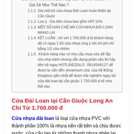
Giá Sẽ Như Thế Nào ?
Gía một bộ cửa nhựa Đài Loan hoàn thiện tại
Cần Giuộc
Lưu ý : Gía trên chưa bao gồm VAT 10%
MỘT SỐ HẠN CHẾ MÀ CỬA NHỰA ĐÀI LOAN
MANG LẠI
KẾT LUẬN : chỉ với 1.700.000 đ là khách hàng
đã có ngay 1 bộ cửa nhựa ứng ý với chi phí chỉ
bằng 1/2 cửa nhôm
.Khách hàng nào có nhu cầu mua cửa để lắp
cho nhà mình nhưng vẫn đang phân vân thì hãy
liên hệ ngay HOTLINE/ZALO: 0914548127 để
được tư vấn đến showroom cửa của hệ thống
Kingdoor gần nhất để được trải nghiệm ngay bộ
cửa đài loan tại cần giuộc 1.750.000 đ sẽ như
thế nào .
Cửa Đài Loan tại Cần Giuộc Long An
Chỉ Từ 1.700.000 đ
Cửa nhựa đài loan
là loại cửa nhựa PVC với
thành phần 100% là nhựa nên rất bền và chịu được
nước, cửa cấu tạo từ những thanh nhựa ghép lại