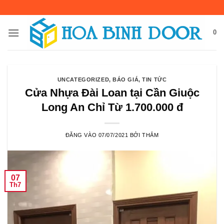
Bỏ
qua
nội
0
dung
UNCATEGORIZED
,
BÁO GIÁ
,
TIN TỨC
Cửa Nhựa Đài Loan tại Cần Giuộc
Long An Chỉ Từ 1.700.000 đ
ĐĂNG VÀO
07/07/2021
BỞI
THẮM
07
Th7