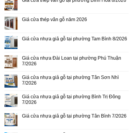
Giá cửa thép vân gỗ tại phường Bình Hòa 8/2026
Không
có
bình
luận
Giá cửa thép vân gỗ năm 2026
ở
Giá
Không
cửa
có
thép
bình
vân
luận
Giá cửa nhựa giả gỗ tại phường Tam Bình 8/2026
gỗ
ở
tại
Giá
Không
phường
cửa
có
Bình
thép
bình
Hòa
vân
luận
Giá cửa nhựa Đài Loan tại phường Phú Thuận
8/2026
gỗ
ở
7/2026
năm
Giá
2026
cửa
Không
nhựa
có
giả
Giá cửa nhựa giả gỗ tại phường Tân Sơn Nhì
bình
gỗ
luận
7/2026
tại
ở
phường
Giá
Không
Tam
cửa
có
Bình
Giá cửa nhựa giả gỗ tại phường Bình Trị Đông
nhựa
bình
8/2026
Đài
luận
7/2026
Loan
ở
tại
Giá
Không
phường
cửa
có
Giá cửa nhựa giả gỗ tại phường Tân Bình 7/2026
Phú
nhựa
bình
Thuận
giả
luận
Không
7/2026
gỗ
ở
có
tại
Giá
bình
phường
cửa