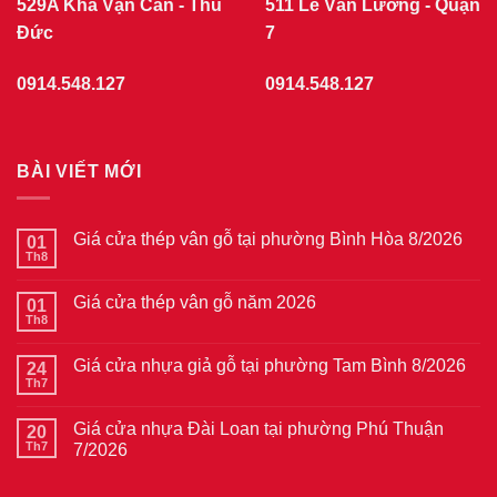
529A Kha Vạn Cân - Thủ
511 Lê Văn Lương - Quận
Đức
7
0914.548.127
0914.548.127
BÀI VIẾT MỚI
Giá cửa thép vân gỗ tại phường Bình Hòa 8/2026
01
Th8
Không
có
bình
Giá cửa thép vân gỗ năm 2026
01
luận
ở
Th8
Không
Giá
có
cửa
bình
thép
Giá cửa nhựa giả gỗ tại phường Tam Bình 8/2026
24
luận
vân
ở
Th7
Không
gỗ
Giá
có
tại
cửa
bình
phường
thép
Giá cửa nhựa Đài Loan tại phường Phú Thuận
20
luận
Bình
vân
ở
Th7
7/2026
Hòa
gỗ
Giá
8/2026
năm
Không
cửa
2026
có
nhựa