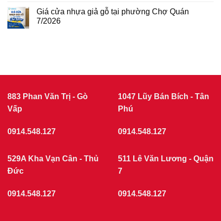
Bình
giả
BÁO
7/2026
gỗ
GIÁ
Giá cửa nhựa giả gỗ tại phường Chợ Quán
tại
CỬA
phường
7/2026
NHỰA
Tân
Không
Sơn
COMPOSITE
có
7/2026
THÁNG
bình
luận
7/2026
ở
|
Giá
CỬA
cửa
nhựa
NHỰA
giả
GIẢ
gỗ
GỖ
tại
883 Phan Văn Trị - Gò
1047 Lũy Bán Bích - Tân
phường
Vấp
Chợ
Phú
Quán
7/2026
0914.548.127
0914.548.127
529A Kha Vạn Cân - Thủ
511 Lê Văn Lương - Quận
Đức
7
0914.548.127
0914.548.127