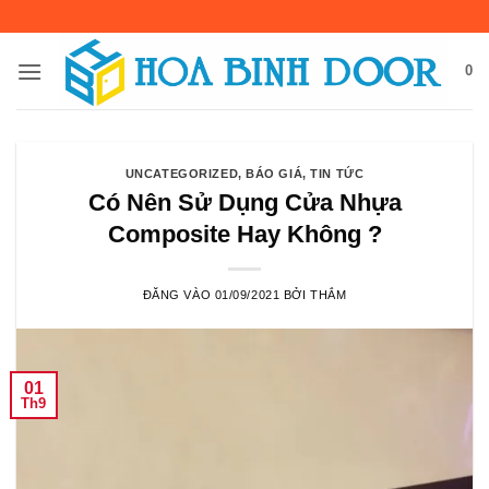
Bỏ
qua
nội
0
dung
UNCATEGORIZED
,
BÁO GIÁ
,
TIN TỨC
Có Nên Sử Dụng Cửa Nhựa
Composite Hay Không ?
ĐĂNG VÀO
01/09/2021
BỞI
THẮM
01
Th9