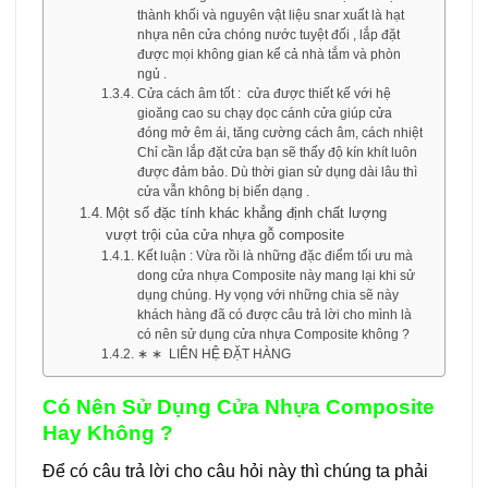
thành khối và nguyên vật liệu snar xuất là hạt
nhựa nên cửa chóng nước tuyệt đối , lắp đặt
được mọi không gian kể cả nhà tắm và phòn
ngủ .
Cửa cách âm tốt : cửa được thiết kế với hệ
gioăng cao su chạy dọc cánh cửa giúp cửa
đóng mở êm ái, tăng cường cách âm, cách nhiệt
Chỉ cần lắp đặt cửa bạn sẽ thấy độ kín khít luôn
được đảm bảo. Dù thời gian sử dụng dài lâu thì
cửa vẫn không bị biến dạng .
Một số đặc tính khác khẳng định chất lượng
vượt trội của cửa nhựa gỗ composite
Kết luận : Vừa rồi là những đặc điểm tối ưu mà
dong cửa nhựa Composite này mang lại khi sử
dụng chúng. Hy vọng với những chia sẽ này
khách hàng đã có được câu trả lời cho mình là
có nên sử dụng cửa nhựa Composite không ?
∗ ∗ LIÊN HỆ ĐẶT HÀNG
Có Nên Sử Dụng Cửa Nhựa Composite
Hay Không ?
Để có câu trả lời cho câu hỏi này thì chúng ta phải