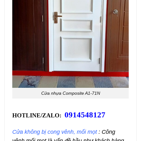
Cửa nhựa Composite A1-71N
0914548127
HOTLINE/ZALO:
Cửa không bị cong vênh, mối mọt
: Công
vênh mối mọt là vấn đề hầu như khách hàng