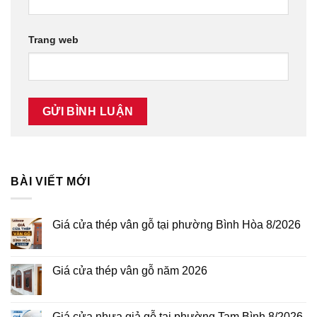
Trang web
BÀI VIẾT MỚI
Giá cửa thép vân gỗ tại phường Bình Hòa 8/2026
Không
có
bình
luận
Giá cửa thép vân gỗ năm 2026
ở
Giá
Không
cửa
có
thép
bình
vân
luận
Giá cửa nhựa giả gỗ tại phường Tam Bình 8/2026