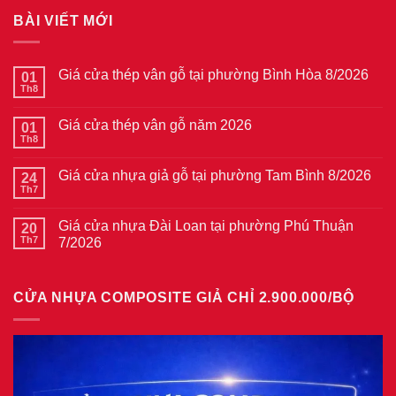
BÀI VIẾT MỚI
Giá cửa thép vân gỗ tại phường Bình Hòa 8/2026
01
Th8
Không
có
bình
Giá cửa thép vân gỗ năm 2026
01
luận
ở
Th8
Không
Giá
có
cửa
bình
thép
Giá cửa nhựa giả gỗ tại phường Tam Bình 8/2026
24
luận
vân
ở
Th7
Không
gỗ
Giá
có
tại
cửa
bình
phường
thép
Giá cửa nhựa Đài Loan tại phường Phú Thuận
20
luận
Bình
vân
ở
Th7
7/2026
Hòa
gỗ
Giá
8/2026
năm
Không
cửa
2026
có
nhựa
bình
giả
CỬA NHỰA COMPOSITE GIẢ CHỈ 2.900.000/BỘ
luận
gỗ
ở
tại
Giá
phường
cửa
Tam
nhựa
Bình
Đài
8/2026
Loan
tại
phường