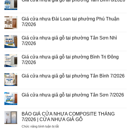
gỗ
ở
tại
Giá
Không
phường
cửa
có
Bình
thép
bình
Hòa
vân
luận
Giá cửa nhựa Đài Loan tại phường Phú Thuận
8/2026
gỗ
ở
7/2026
năm
Giá
2026
cửa
Không
nhựa
có
giả
Giá cửa nhựa giả gỗ tại phường Tân Sơn Nhì
bình
gỗ
luận
7/2026
tại
ở
phường
Giá
Không
Tam
cửa
có
Bình
Giá cửa nhựa giả gỗ tại phường Bình Trị Đông
nhựa
bình
8/2026
Đài
luận
7/2026
Loan
ở
tại
Giá
Không
phường
cửa
có
Giá cửa nhựa giả gỗ tại phường Tân Bình 7/2026
Phú
nhựa
bình
Thuận
giả
luận
Không
7/2026
gỗ
ở
có
tại
Giá
bình
phường
cửa
luận
Giá cửa nhựa giả gỗ tại phường Tân Sơn 7/2026
Tân
nhựa
ở
Sơn
giả
Giá
Không
Nhì
gỗ
cửa
có
7/2026
tại
nhựa
bình
phường
giả
luận
BÁO GIÁ CỬA NHỰA COMPOSITE THÁNG
Bình
gỗ
ở
Trị
7/2026 | CỬA NHỰA GIẢ GỖ
tại
Giá
Đông
phường
cửa
7/2026
ở
Chức năng bình luận bị tắt
Tân
nhựa