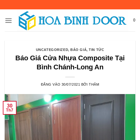
Bỏ
qua
nội
0
dung
UNCATEGORIZED
,
BÁO GIÁ
,
TIN TỨC
Báo Giá Cửa Nhựa Composite Tại
Bình Chánh-Long An
ĐĂNG VÀO
30/07/2021
BỞI
THẮM
30
Th7