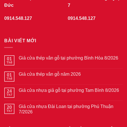
Đức
7
0914.548.127
0914.548.127
BÀI VIẾT MỚI
Giá cửa thép vân gỗ tại phường Bình Hòa 8/2026
01
Th8
Không
có
bình
Giá cửa thép vân gỗ năm 2026
01
luận
ở
Th8
Không
Giá
có
cửa
bình
thép
Giá cửa nhựa giả gỗ tại phường Tam Bình 8/2026
24
luận
vân
ở
Th7
Không
gỗ
Giá
có
tại
cửa
bình
phường
thép
Giá cửa nhựa Đài Loan tại phường Phú Thuận
20
luận
Bình
vân
ở
Th7
7/2026
Hòa
gỗ
Giá
8/2026
năm
Không
cửa
2026
có
nhựa
bình
giả