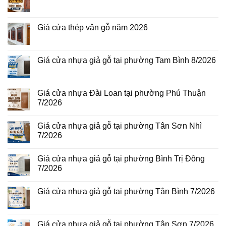
Không
có
bình
luận
Giá cửa thép vân gỗ năm 2026
ở
Giá
Không
cửa
có
thép
bình
vân
luận
Giá cửa nhựa giả gỗ tại phường Tam Bình 8/2026
gỗ
ở
tại
Giá
Không
phường
cửa
có
Bình
thép
bình
Hòa
vân
luận
Giá cửa nhựa Đài Loan tại phường Phú Thuận
8/2026
gỗ
ở
7/2026
năm
Giá
2026
cửa
Không
nhựa
có
giả
Giá cửa nhựa giả gỗ tại phường Tân Sơn Nhì
bình
gỗ
luận
7/2026
tại
ở
phường
Giá
Không
Tam
cửa
có
Bình
Giá cửa nhựa giả gỗ tại phường Bình Trị Đông
nhựa
bình
8/2026
Đài
luận
7/2026
Loan
ở
tại
Giá
Không
phường
cửa
có
Giá cửa nhựa giả gỗ tại phường Tân Bình 7/2026
Phú
nhựa
bình
Thuận
giả
luận
Không
7/2026
gỗ
ở
có
tại
Giá
bình
phường
cửa
luận
Giá cửa nhựa giả gỗ tại phường Tân Sơn 7/2026
Tân
nhựa