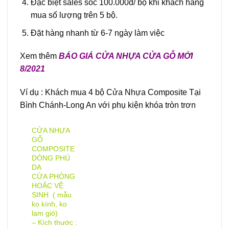
Đặc biệt sales sốc 100.000đ/ bộ khi khách hàng
mua số lượng trên 5 bộ.
Đặt hàng nhanh từ 6-7 ngày làm việc
Xem thêm
BÁO GIÁ CỬA NHỰA CỬA GỖ MỚI
8/2021
Ví dụ : Khách mua 4 bộ Cửa Nhựa Composite Tại
Bình Chánh-Long An với phụ kiện khóa tròn trơn
CỬA NHỰA
GỖ
COMPOSITE
DÒNG PHỦ
DA
CỬA PHÒNG
HOẶC VỆ
SINH ( mẫu
ko kính, ko
lam gió)
– Kích thước :