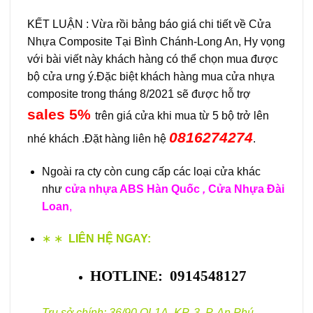
KẾT LUẬN : Vừa rồi bảng báo giá chi tiết về Cửa
Nhựa Composite Tại Bình Chánh-Long An, Hy vọng
với bài viết này khách hàng có thể chọn mua được
bộ cửa ưng ý.Đặc biệt khách hàng mua cửa nhựa
composite trong tháng 8/2021 sẽ được hỗ trợ
sales 5%
trên giá cửa khi mua từ 5 bộ trở lên
0816274274
nhé khách .Đặt hàng liên hệ
.
Ngoài ra cty còn cung cấp các loại cửa khác
như
cửa nhựa ABS Hàn Quốc
,
Cửa Nhựa Đài
Loan
,
∗ ∗
LIÊN HỆ NGAY:
HOTLINE: 0914548127
Trụ sở chính: 36/90 QL1A, KP. 3, P. An Phú