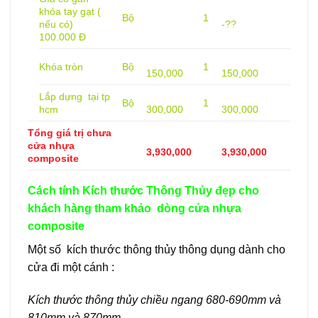
khóa tay gạt (
Bộ
1
nếu có)
-??
100.000 Đ
Khóa tròn
Bộ
1
150,000
150,000
Lắp dựng tại tp
Bộ
1
hcm
300,000
300,000
Tổng giá trị chưa
cửa nhựa
3,930,000
3,930,000
composite
Cách tính Kích thước Thông Thủy đẹp cho
khách hàng tham khảo dòng cửa nhựa
composite
Một số kích thước thông thủy thông dụng dành cho
cửa đi một cánh :
Kích thước thông thủy chiều ngang 680-690mm và
810mm và 870mm.