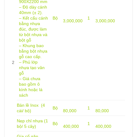
900X2200 mm
– Độ dày cánh
40mm (± 2).
– Kết cấu cánh
Bộ
1
3,000,000
3,000,000
bằng nhựa
đúc, được làm
từ bột nhựa và
bột gỗ
– Khung bao
bằng bột nhựa
gỗ cao cấp.
– Phủ lớp
2
nhựa tạo vân
gỗ
– Giá chưa
bao gồm ô
kính hoặc lá
sách
Bản lề Inox (4
Bộ
1
cái/ bộ)
80,000
80,000
Nẹp chỉ nhựa (1
Bộ
1
bộ/ 5 cây)
400,000
400,000
Gía cố găn