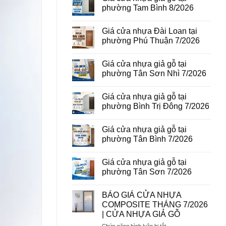
vân
luận
phường Tam Bình 8/2026
gỗ
ở
tại
Giá
Không
phường
cửa
có
Giá cửa nhựa Đài Loan tại
Bình
thép
bình
Hòa
vân
luận
phường Phú Thuận 7/2026
8/2026
gỗ
ở
năm
Giá
Không
2026
cửa
có
Giá cửa nhựa giả gỗ tại
nhựa
bình
giả
luận
phường Tân Sơn Nhì 7/2026
gỗ
ở
tại
Giá
Không
phường
cửa
có
Giá cửa nhựa giả gỗ tại
Tam
nhựa
bình
Bình
Đài
luận
phường Bình Trị Đông 7/2026
8/2026
Loan
ở
tại
Giá
Không
phường
cửa
có
Giá cửa nhựa giả gỗ tại
Phú
nhựa
bình
Thuận
giả
luận
phường Tân Bình 7/2026
7/2026
gỗ
ở
tại
Giá
Không
phường
cửa
có
Giá cửa nhựa giả gỗ tại
Tân
nhựa
bình
Sơn
giả
luận
phường Tân Sơn 7/2026
Nhì
gỗ
ở
7/2026
tại
Giá
Không
phường
cửa
có
BÁO GIÁ CỬA NHỰA
Bình
nhựa
bình
Trị
giả
luận
COMPOSITE THÁNG 7/2026
Đông
gỗ
ở
| CỬA NHỰA GIẢ GỖ
7/2026
tại
Giá
phường
cửa
ở
Chức năng bình luận bị tắt