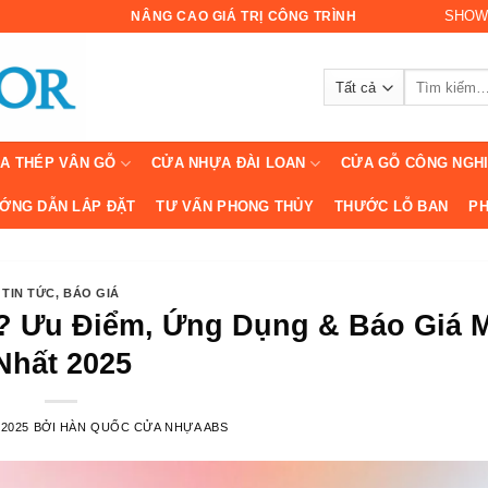
SHOW
NÂNG CAO GIÁ TRỊ CÔNG TRÌNH
Tìm
kiếm:
A THÉP VÂN GỖ
CỬA NHỰA ĐÀI LOAN
CỬA GỖ CÔNG NGH
ỚNG DẪN LẮP ĐẶT
TƯ VẤN PHONG THỦY
THƯỚC LỖ BAN
PH
TIN TỨC
,
BÁO GIÁ
? Ưu Điểm, Ứng Dụng & Báo Giá 
Nhất 2025
/2025
BỞI
HÀN QUỐC CỬA NHỰA ABS