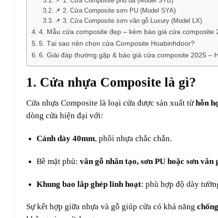
📌 1. Cửa Composite phủ da (Model SYB)
📌 2. Cửa Composite sơn PU (Model SYA)
📌 3. Cửa Composite sơn vân gỗ Luxury (Model LX)
4. Mẫu cửa composite đẹp – kèm báo giá cửa composite 
5. Tại sao nên chọn cửa Composite Hoabinhdoor?
6. Giải đáp thường gặp & báo giá cửa composite 2025 – H
1. Cửa nhựa Composite là gì?
Cửa nhựa Composite
là loại cửa được sản xuất từ
hỗn h
dòng cửa hiện đại với:
Cánh dày 40mm
, phôi nhựa chắc chắn.
Bề mặt phủ:
vân gỗ nhân tạo, sơn PU hoặc sơn vân 
Khung bao lắp ghép linh hoạt
: phù hợp độ dày tườ
Sự kết hợp giữa nhựa và gỗ giúp cửa có khả năng
chống