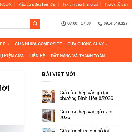
ROOM
Mẫu cửa đẹp hiện đại
Tay vịn cầu thang gỗ
Thước lỗ ban
08:00 - 17:30
0914.548.127
IỆP
CỬA NHỰA COMPOSITE
CỬA CHỐNG CHÁY
Ụ KIỆN CỬA
LIÊN HỆ
ĐẶT HÀNG VÀ THANH TOÁN
BÀI VIẾT MỚI
Mới
Giá cửa thép vân gỗ tại
phường Bình Hòa 8/2026
Không
có
Giá cửa thép vân gỗ năm
bình
luận
2026
ở
Giá
Không
cửa
có
Giá cửa nhựa giả gỗ tại
thép
bình