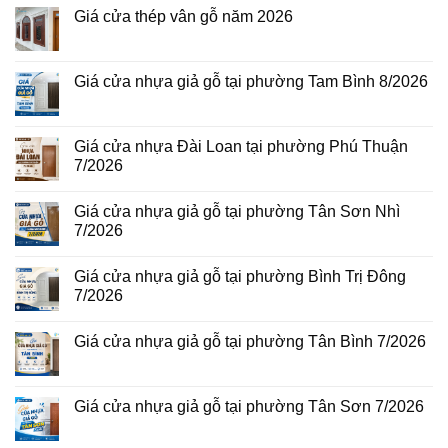
luận
Giá cửa thép vân gỗ năm 2026
ở
Giá
Không
cửa
có
thép
bình
vân
luận
Giá cửa nhựa giả gỗ tại phường Tam Bình 8/2026
gỗ
ở
tại
Giá
Không
phường
cửa
có
Bình
thép
bình
Hòa
vân
luận
Giá cửa nhựa Đài Loan tại phường Phú Thuận
8/2026
gỗ
ở
7/2026
năm
Giá
2026
cửa
Không
nhựa
có
giả
Giá cửa nhựa giả gỗ tại phường Tân Sơn Nhì
bình
gỗ
luận
7/2026
tại
ở
phường
Giá
Không
Tam
cửa
có
Bình
Giá cửa nhựa giả gỗ tại phường Bình Trị Đông
nhựa
bình
8/2026
Đài
luận
7/2026
Loan
ở
tại
Giá
Không
phường
cửa
có
Giá cửa nhựa giả gỗ tại phường Tân Bình 7/2026
Phú
nhựa
bình
Thuận
giả
luận
Không
7/2026
gỗ
ở
có
tại
Giá
bình
phường
cửa
luận
Giá cửa nhựa giả gỗ tại phường Tân Sơn 7/2026
Tân
nhựa
ở
Sơn
giả
Giá
Không
Nhì
gỗ
cửa
có
7/2026
tại