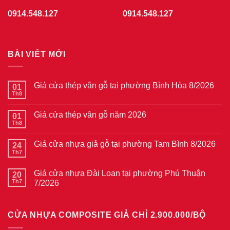
0914.548.127
0914.548.127
BÀI VIẾT MỚI
Giá cửa thép vân gỗ tại phường Bình Hòa 8/2026
01
Th8
Không
có
bình
Giá cửa thép vân gỗ năm 2026
01
luận
ở
Th8
Không
Giá
có
cửa
bình
thép
Giá cửa nhựa giả gỗ tại phường Tam Bình 8/2026
24
luận
vân
ở
Th7
Không
gỗ
Giá
có
tại
cửa
bình
phường
thép
Giá cửa nhựa Đài Loan tại phường Phú Thuận
20
luận
Bình
vân
ở
Th7
7/2026
Hòa
gỗ
Giá
8/2026
năm
Không
cửa
2026
có
nhựa
bình
giả
CỬA NHỰA COMPOSITE GIẢ CHỈ 2.900.000/BỘ
luận
gỗ
ở
tại
Giá
phường