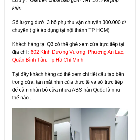
Lưu ý :
Gía trên chưa bao gồm VAT 10% và phụ
kiện
Số lượng dưới 3 bộ phụ thu vận chuyển 300.000 đ/
chuyến ( giá áp dụng tại nội thành TP HCM).
Khách hàng tại Q3 có thể ghé xem cửa trực tiếp tại
địa chỉ :
602 KInh Dương Vương, Phường An Lạc,
Quận Bình Tân, Tp.Hồ Chí Minh
Tại đây khách hàng có thể xem chi tiết cấu tạo bên
trong cửa, tận mắt nhìn cửa thực tế và sờ trực tiếp
để cảm nhận bộ cửa nhựa ABS hàn Quốc là như
thế nào .