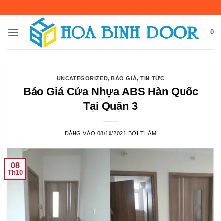
Bỏ
qua
nội
0
dung
UNCATEGORIZED
,
BÁO GIÁ
,
TIN TỨC
Báo Giá Cửa Nhựa ABS Hàn Quốc
Tại Quận 3
ĐĂNG VÀO
08/10/2021
BỞI
THẮM
08
Th10