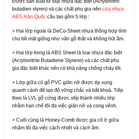
Được sản xuất từ loại nhựa đặc biệt (Acrylonitrin
butadien styren) và các chất phụ gia nên
cửa nhựa
ABS Hàn Quốc
cấu tạo gồm 5 lớp :
+ Hai lớp ngoài là DeCo-Sheet nhựa thông hợp tính
cho bề mặt giống như vân gỗ thật và không hút ẩm.
+ Hai lớp trong là ABS Sheet là loại nhựa đặc biệt
(Acrylonitrile Butadiene Styrene) và các chất phụ
gia đặc biệt khác nên có khả năng chống cháy tốt.
+ Lớp giữa có gỗ PVC giãn nở được ép xung
quanh cánh để tạo độ vững chắc và bắt khoá. Tiếp
theo là LVL gỗ cứng được xếp thành nhiều lớp
nhằm hạn chế tối đa việc giãn nở và cong vênh.
+ Cuối cùng là Honey-Comb được gia cố ở giữa
nhằm tối đa việc cách nhiệt và cách âm.