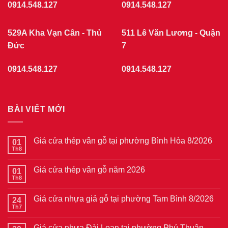
0914.548.127
0914.548.127
529A Kha Vạn Cân - Thủ
511 Lê Văn Lương - Quận
Đức
7
0914.548.127
0914.548.127
BÀI VIẾT MỚI
Giá cửa thép vân gỗ tại phường Bình Hòa 8/2026
01
Th8
Không
có
bình
Giá cửa thép vân gỗ năm 2026
01
luận
ở
Th8
Không
Giá
có
cửa
bình
thép
Giá cửa nhựa giả gỗ tại phường Tam Bình 8/2026
24
luận
vân
ở
Th7
Không
gỗ
Giá
có
tại
cửa
bình
phường
thép
Giá cửa nhựa Đài Loan tại phường Phú Thuận