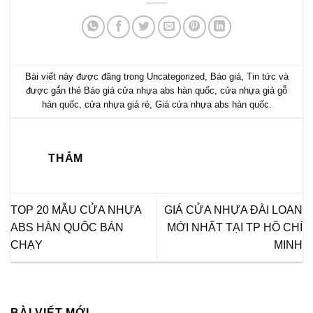
Bài viết này được đăng trong
Uncategorized
,
Báo giá
,
Tin tức
và
được gắn thẻ
Báo giá cửa nhựa abs hàn quốc
,
cửa nhựa giả gỗ
hàn quốc
,
cửa nhựa giá rẻ
,
Giá cửa nhựa abs hàn quốc
.
THẮM
TOP 20 MẪU CỬA NHỰA
GIÁ CỬA NHỰA ĐÀI LOAN
ABS HÀN QUỐC BÁN
MỚI NHẤT TẠI TP HỒ CHÍ
CHẠY
MINH
BÀI VIẾT MỚI