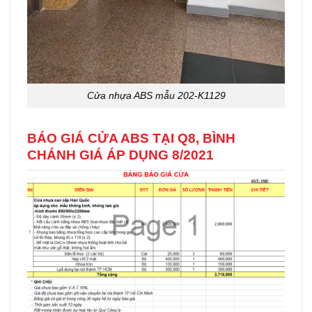
Cửa nhựa ABS mẫu 202-K1129
BÁO GIÁ CỬA ABS TẠI Q8, BÌNH
CHÁNH GIÁ ÁP DỤNG 8/2021