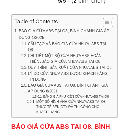
5/5 - (2 bình chọn)
Table of Contents
BÁO GIÁ CỬA ABS TẠI Q8, BÌNH CHÁNH GIÁ ÁP
DỤNG 1/2025
CẤU TẠO VÀ BÁO GIÁ CỬA NHỰA ABS TẠI
Q8
CHI TIẾT MỘT BỘ CỬA NHỰA ABS HOÀN
THIỆN /BÁO GIÁ CỬA NHỰA ABS TẠI Q8
QUY TRÌNH SẢN XUẤT CỬA NHỰA ABS TẠI Q8
LÝ DO CỬA NHỰA ABS ĐƯỢC KHÁCH HÀNG
TIN DÙNG
BÁO GIÁ CỬA ABS TẠI Q8, BÌNH CHÁNH GIÁ
ÁP DỤNG 8/2021
BẢNG GIÁ PHỤ KIỆN CỬA NHỰA ABS TẠI Q8
MỘT SỐ HÌNH ẢNH CỬA NHỰA ABS TẠI Q8
THỰC TẾ BÊN CTY ĐÃ THI CÔNG CHO
KHÁCH HÀNG
BÁO GIÁ CỬA ABS TẠI Q8, BÌNH