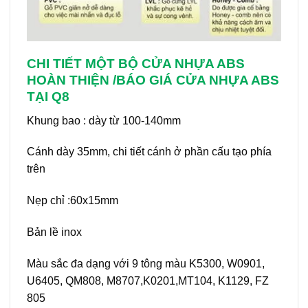
CHI TIẾT MỘT BỘ CỬA NHỰA ABS
HOÀN THIỆN /BÁO GIÁ CỬA NHỰA ABS
TẠI Q8
Khung bao : dày từ 100-140mm
Cánh dày 35mm, chi tiết cánh ở phần cấu tạo phía
trên
Nẹp chỉ :60x15mm
Bản lề inox
Màu sắc đa dạng với 9 tông màu K5300, W0901,
U6405, QM808, M8707,K0201,MT104, K1129, FZ
805