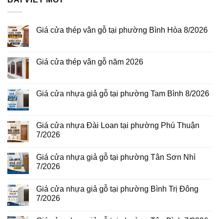
Giá cửa thép vân gỗ tại phường Bình Hòa 8/2026
Không
có
bình
luận
Giá cửa thép vân gỗ năm 2026
ở
Giá
Không
cửa
có
thép
bình
vân
luận
Giá cửa nhựa giả gỗ tại phường Tam Bình 8/2026
gỗ
ở
tại
Giá
Không
phường
cửa
có
Bình
thép
bình
Hòa
vân
luận
Giá cửa nhựa Đài Loan tại phường Phú Thuận
8/2026
gỗ
ở
7/2026
năm
Giá
2026
cửa
Không
nhựa
có
giả
Giá cửa nhựa giả gỗ tại phường Tân Sơn Nhì
bình
gỗ
luận
7/2026
tại
ở
phường
Giá
Không
Tam
cửa
có
Bình
Giá cửa nhựa giả gỗ tại phường Bình Trị Đông
nhựa
bình
8/2026
Đài
luận
7/2026
Loan
ở
tại
Giá
Không
phường
cửa
có