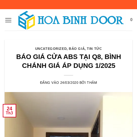
Bỏ
qua
nội
0
dung
UNCATEGORIZED
,
BÁO GIÁ
,
TIN TỨC
BÁO GIÁ CỬA ABS TẠI Q8, BÌNH
CHÁNH GIÁ ÁP DỤNG 1/2025
ĐĂNG VÀO
24/03/2020
BỞI
THẮM
24
Th3