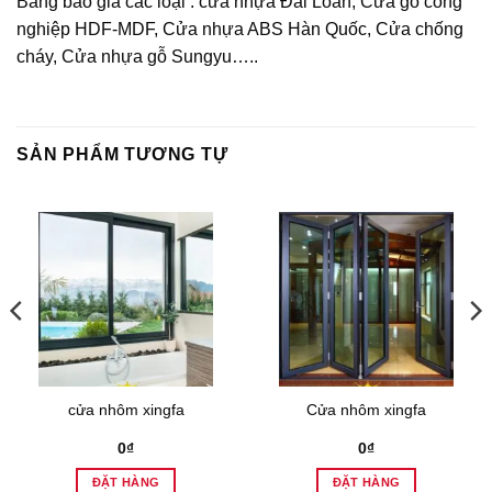
Bảng báo giá các loại : cửa nhựa Đài Loan, Cửa gỗ công
nghiệp HDF-MDF, Cửa nhựa ABS Hàn Quốc, Cửa chống
cháy, Cửa nhựa gỗ Sungyu…..
SẢN PHẨM TƯƠNG TỰ
cửa nhôm xingfa
Cửa nhôm xingfa
0
₫
0
₫
ĐẶT HÀNG
ĐẶT HÀNG