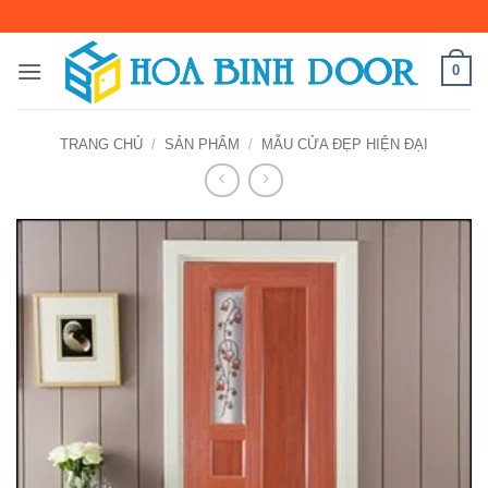
Bỏ
qua
nội
0
dung
TRANG CHỦ
/
SẢN PHẨM
/
MẪU CỬA ĐẸP HIỆN ĐẠI