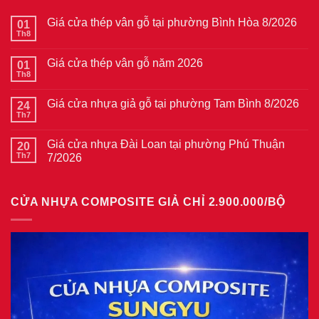
Giá cửa thép vân gỗ tại phường Bình Hòa 8/2026
01
Th8
Không
có
bình
Giá cửa thép vân gỗ năm 2026
01
luận
ở
Th8
Không
Giá
có
cửa
bình
thép
Giá cửa nhựa giả gỗ tại phường Tam Bình 8/2026
24
luận
vân
ở
Th7
Không
gỗ
Giá
có
tại
cửa
bình
phường
thép
Giá cửa nhựa Đài Loan tại phường Phú Thuận
20
luận
Bình
vân
ở
Th7
7/2026
Hòa
gỗ
Giá
8/2026
năm
Không
cửa
2026
có
nhựa
bình
giả
CỬA NHỰA COMPOSITE GIẢ CHỈ 2.900.000/BỘ
luận
gỗ
ở
tại
Giá
phường
cửa
Tam
nhựa
Bình
Đài
8/2026
Loan
tại
phường
Phú
Thuận
7/2026