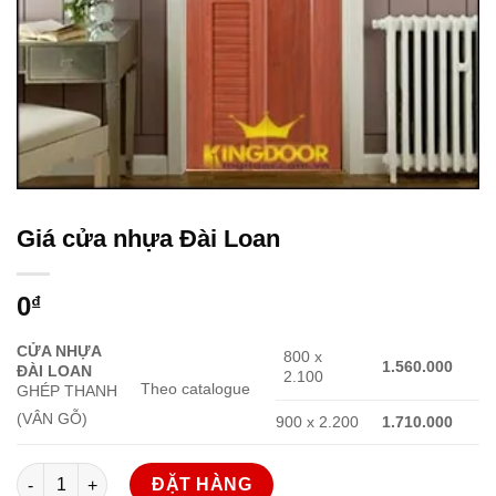
Giá cửa nhựa Đài Loan
0
₫
CỬA NHỰA
800 x
1.560.000
ĐÀI LOAN
2.100
Theo catalogue
GHÉP THANH
(VÂN GỖ)
900 x 2.200
1.710.000
Giá cửa nhựa Đài Loan số lượng
ĐẶT HÀNG