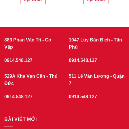
ĐẶT HÀNG
ĐẶT HÀNG
1.560.000₫.
là:
1.500.000₫.
883 Phan Văn Trị - Gò
1047 Lũy Bán Bích - Tân
Vấp
Phú
0914.548.127
0914.548.127
529A Kha Vạn Cân - Thủ
511 Lê Văn Lương - Quận
Đức
7
0914.548.127
0914.548.127
BÀI VIẾT MỚI