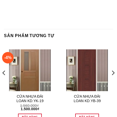
SẢN PHẨM TƯƠNG TỰ
-4%
CỬA NHỰA ĐÀI
CỬA NHỰA ĐÀI
LOAN KD.YK-19
LOAN KD.YB-39
1.560.000
₫
Giá
Giá
1.500.000
₫
gốc
hiện
là:
tại