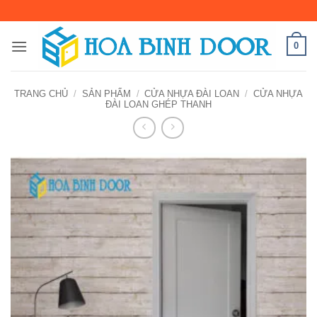
Bỏ
qua
nội
0
dung
TRANG CHỦ
/
SẢN PHẨM
/
CỬA NHỰA ĐÀI LOAN
/
CỬA NHỰA
ĐÀI LOAN GHÉP THANH