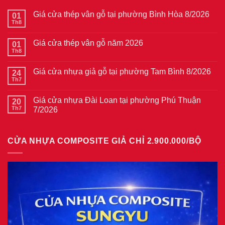
Giá cửa thép vân gỗ tại phường Bình Hòa 8/2026
01
Th8
Không
có
bình
Giá cửa thép vân gỗ năm 2026
01
luận
ở
Th8
Không
Giá
có
cửa
bình
thép
Giá cửa nhựa giả gỗ tại phường Tam Bình 8/2026
24
luận
vân
ở
Th7
Không
gỗ
Giá
có
tại
cửa
bình
phường
thép
Giá cửa nhựa Đài Loan tại phường Phú Thuận
20
luận
Bình
vân
ở
Th7
7/2026
Hòa
gỗ
Giá
8/2026
năm
Không
cửa
2026
có
nhựa
bình
giả
CỬA NHỰA COMPOSITE GIẢ CHỈ 2.900.000/BỘ
luận
gỗ
ở
tại
Giá
phường
cửa
Tam
nhựa
Bình
Đài
8/2026
Loan
tại
phường
Phú
Thuận
7/2026