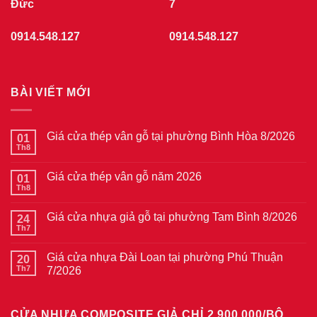
Đức
7
0914.548.127
0914.548.127
BÀI VIẾT MỚI
Giá cửa thép vân gỗ tại phường Bình Hòa 8/2026
01
Th8
Không
có
bình
Giá cửa thép vân gỗ năm 2026
01
luận
ở
Th8
Không
Giá
có
cửa
bình
thép
Giá cửa nhựa giả gỗ tại phường Tam Bình 8/2026
24
luận
vân
ở
Th7
Không
gỗ
Giá
có
tại
cửa
bình
phường
thép
Giá cửa nhựa Đài Loan tại phường Phú Thuận
20
luận
Bình
vân
ở
Th7
7/2026
Hòa
gỗ
Giá
8/2026
năm
Không
cửa
2026
có
nhựa
bình
giả
CỬA NHỰA COMPOSITE GIẢ CHỈ 2.900.000/BỘ
luận
gỗ