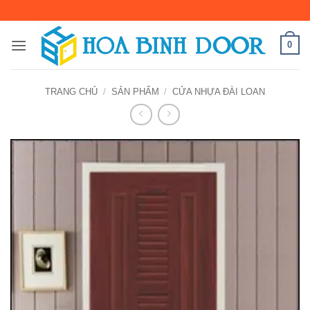
Bỏ
qua
nội
0
dung
TRANG CHỦ
/
SẢN PHẨM
/
CỬA NHỰA ĐÀI LOAN