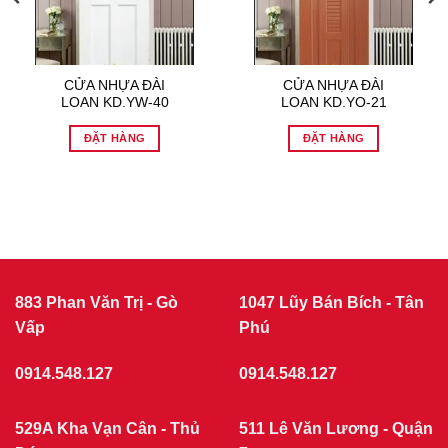
CỬA NHỰA ĐÀI
CỬA NHỰA ĐÀI
LOAN KD.YW-40
LOAN KD.YO-21
ĐẶT HÀNG
ĐẶT HÀNG
883 Phan Văn Trị - Gò
1047 Lũy Bán Bích - Tân
Vấp
Phú
0914.548.127
0914.548.127
529A Kha Vạn Cân - Thủ
511 Lê Văn Lương - Quận