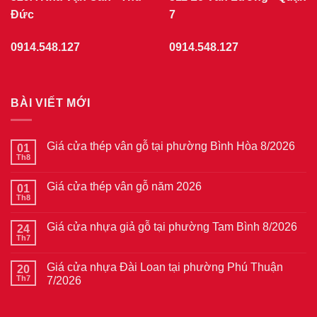
Đức
7
0914.548.127
0914.548.127
BÀI VIẾT MỚI
Giá cửa thép vân gỗ tại phường Bình Hòa 8/2026
01
Th8
Không
có
bình
Giá cửa thép vân gỗ năm 2026
01
luận
ở
Th8
Không
Giá
có
cửa
bình
thép
Giá cửa nhựa giả gỗ tại phường Tam Bình 8/2026
24
luận
vân
ở
Th7
Không
gỗ
Giá
có
tại
cửa
bình
phường
thép
Giá cửa nhựa Đài Loan tại phường Phú Thuận
20
luận
Bình
vân
ở
Th7
7/2026
Hòa
gỗ
Giá
8/2026
năm
Không
cửa
2026
có
nhựa
bình
giả