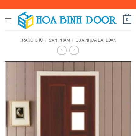
Bỏ
qua
nội
0
dung
TRANG CHỦ
/
SẢN PHẨM
/
CỬA NHỰA ĐÀI LOAN