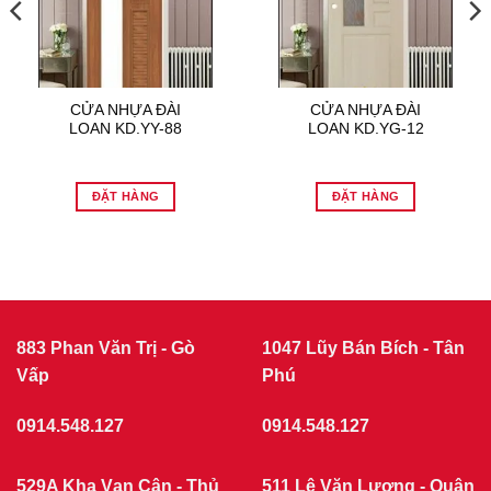
CỬA NHỰA ĐÀI
CỬA NHỰA ĐÀI
LOAN KD.YY-88
LOAN KD.YG-12
ĐẶT HÀNG
ĐẶT HÀNG
883 Phan Văn Trị - Gò
1047 Lũy Bán Bích - Tân
Vấp
Phú
0914.548.127
0914.548.127
529A Kha Vạn Cân - Thủ
511 Lê Văn Lương - Quận