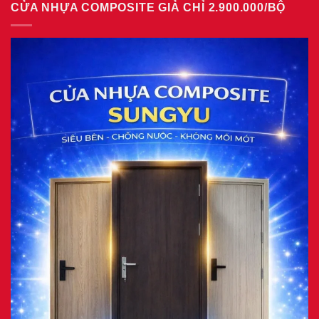
CỬA NHỰA COMPOSITE GIẢ CHỈ 2.900.000/BỘ
luận
gỗ
ở
tại
Giá
phường
cửa
Tam
nhựa
Bình
Đài
8/2026
Loan
tại
phường
Phú
Thuận
7/2026