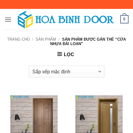
Bỏ
qua
nội
0
dung
TRANG CHỦ
/
SẢN PHẨM
/
SẢN PHẨM ĐƯỢC GẮN THẺ “CỬA
NHỰA ĐÀI LOAN”
LỌC