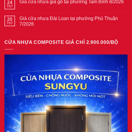
thép
Giá cửa nhựa giả gỗ tại phường Tam Bình 8/2026
24
luận
vân
ở
Th7
Không
gỗ
Giá
có
tại
cửa
bình
phường
thép
Giá cửa nhựa Đài Loan tại phường Phú Thuận
20
luận
Bình
vân
ở
Th7
7/2026
Hòa
gỗ
Giá
8/2026
năm
Không
cửa
2026
có
nhựa
bình
giả
CỬA NHỰA COMPOSITE GIẢ CHỈ 2.900.000/BỘ
luận
gỗ
ở
tại
Giá
phường
cửa
Tam
nhựa
Bình
Đài
8/2026
Loan
tại
phường
Phú
Thuận
7/2026