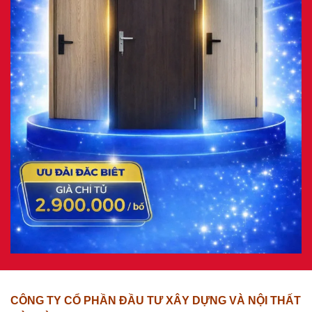
CÔNG TY CỔ PHẦN ĐẦU TƯ XÂY DỰNG VÀ NỘI THẤT