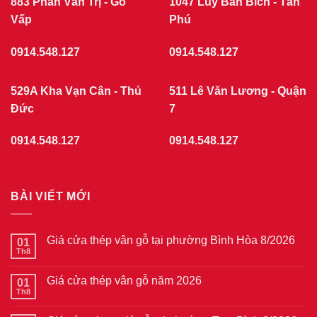
883 Phan Văn Trị - Gò
1047 Lũy Bán Bích - Tân
Vấp
Phú
0914.548.127
0914.548.127
529A Kha Vạn Cân - Thủ
511 Lê Văn Lương - Quận
Đức
7
0914.548.127
0914.548.127
BÀI VIẾT MỚI
Giá cửa thép vân gỗ tại phường Bình Hòa 8/2026
01
Th8
Không
có
bình
Giá cửa thép vân gỗ năm 2026
01
luận
ở
Th8
Không
Giá
có
cửa
bình