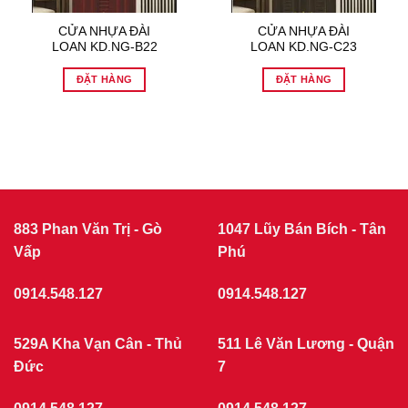
CỬA NHỰA ĐÀI
CỬA NHỰA ĐÀI
LOAN KD.NG-B22
LOAN KD.NG-C23
ĐẶT HÀNG
ĐẶT HÀNG
883 Phan Văn Trị - Gò
1047 Lũy Bán Bích - Tân
Vấp
Phú
0914.548.127
0914.548.127
529A Kha Vạn Cân - Thủ
511 Lê Văn Lương - Quận
Đức
7