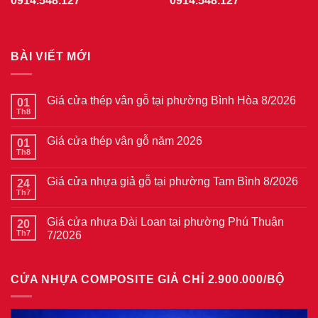
0914.548.127
0914.548.127
BÀI VIẾT MỚI
Giá cửa thép vân gỗ tại phường Bình Hòa 8/2026
01
Th8
Không
có
bình
Giá cửa thép vân gỗ năm 2026
01
luận
ở
Th8
Không
Giá
có
cửa
bình
thép
Giá cửa nhựa giả gỗ tại phường Tam Bình 8/2026
24
luận
vân
ở
Th7
Không
gỗ
Giá
có
tại
cửa
bình
phường
thép
Giá cửa nhựa Đài Loan tại phường Phú Thuận
20
luận
Bình
vân
ở
Th7
7/2026
Hòa
gỗ
Giá
8/2026
năm
Không
cửa
2026
có
nhựa
bình
giả
CỬA NHỰA COMPOSITE GIẢ CHỈ 2.900.000/BỘ
luận
gỗ
ở
tại
Giá
phường
cửa
Tam
nhựa
Bình