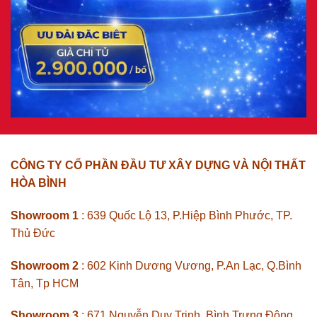
CÔNG TY CỔ PHẦN ĐẦU TƯ XÂY DỰNG VÀ NỘI THẤT
HÒA BÌNH
Showroom 1
: 639 Quốc Lộ 13, P.Hiệp Bình Phước, TP.
Thủ Đức
Showroom 2
: 602 Kinh Dương Vương, P.An Lạc, Q.Bình
Tân, Tp HCM
Showroom 3
: 671 Nguyễn Duy Trinh, Bình Trưng Đông,