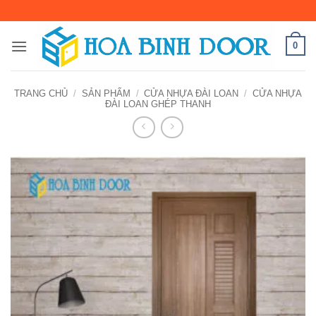
Bỏ
qua
nội
0
dung
TRANG CHỦ
/
SẢN PHẨM
/
CỬA NHỰA ĐÀI LOAN
/
CỬA NHỰA
ĐÀI LOAN GHÉP THANH