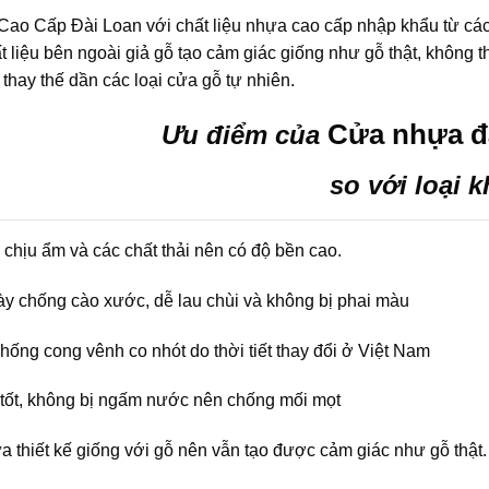
ao Cấp Đài Loan với chất liệu nhựa cao cấp nhập khẩu từ các 
ất liệu bên ngoài giả gỗ tạo cảm giác giống như gỗ thật, khôn
hay thế dần các loại cửa gỗ tự nhiên.
Cửa nhựa đà
Ưu điểm của
so với loại 
chịu ẩm và các chất thải nên có độ bền cao.
y chống cào xước, dễ lau chùi và không bị phai màu
ống cong vênh co nhót do thời tiết thay đổi ở Việt Nam
tốt, không bị ngấm nước nên chống mối mọt
 thiết kế giống với gỗ nên vẫn tạo được cảm giác như gỗ thật.