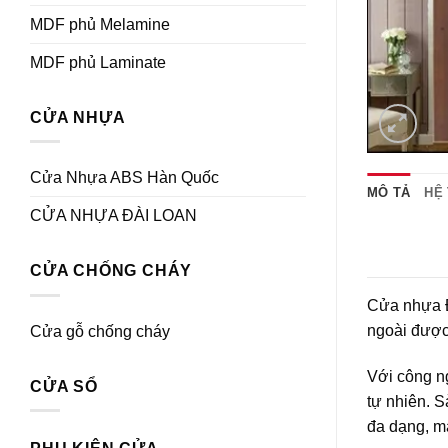
MDF phủ Melamine
MDF phủ Laminate
CỬA NHỰA
Cửa Nhựa ABS Hàn Quốc
MÔ TẢ
HỆ
CỬA NHỰA ĐÀI LOAN
CỬA CHỐNG CHÁY
Cửa nhựa Đà
ngoài được 
Cửa gỗ chống cháy
Với công ng
CỬA SỔ
tự nhiên. S
đa dạng, ma