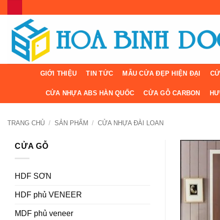
Bỏ
qua
nội
dung
GIỚI THIỆU
TIN TỨC
MẪU CỬA ĐẸP HIỆN ĐẠI
CỬ
CỬA NHỰA ABS HÀN QUỐC
CỬA GỖ CARBON
HƯ
TRANG CHỦ
/
SẢN PHẨM
/
CỬA NHỰA ĐÀI LOAN
CỬA GỖ
HDF SƠN
HDF phủ VENEER
MDF phủ veneer