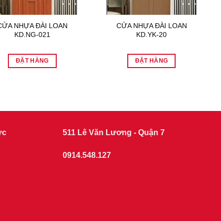
CỬA NHỰA ĐÀI LOAN
CỬA NHỰA ĐÀI LOAN
KD.NG-021
KD.YK-20
ĐẶT HÀNG
ĐẶT HÀNG
ức
511 Lê Văn Lương - Quận 7
0914.548.127