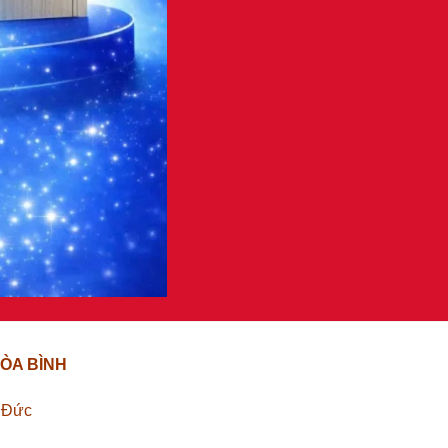
ÒA BÌNH
ủ Đức