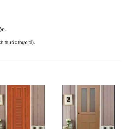
̣n.
h thước thực tế).