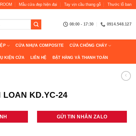
ROOM
Mẫu cửa đẹp hiện đại
Tay vịn cầu thang gỗ
Thước lỗ ban
08:00 - 17:30
0914.548.127
IỆP
CỬA NHỰA COMPOSITE
CỬA CHỐNG CHÁY
Ụ KIỆN CỬA
LIÊN HỆ
ĐẶT HÀNG VÀ THANH TOÁN
 LOAN KD.YC-24
ANH
GỬI TIN NHẮN ZALO