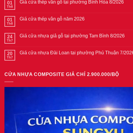
Giá cửa thép vân gỗ tại phường Bình Hòa 8/2026
01
Th8
Không
có
bình
Giá cửa thép vân gỗ năm 2026
01
luận
ở
Th8
Không
Giá
có
cửa
bình
thép
Giá cửa nhựa giả gỗ tại phường Tam Bình 8/2026
24
luận
vân
ở
Th7
Không
gỗ
Giá
có
tại
cửa
bình
phường
thép
Giá cửa nhựa Đài Loan tại phường Phú Thuận 7/202
20
luận
Bình
vân
ở
Th7
Hòa
Không
gỗ
Giá
8/2026
có
năm
cửa
bình
2026
nhựa
luận
giả
CỬA NHỰA COMPOSITE GIẢ CHỈ 2.900.000/BỘ
ở
gỗ
Giá
tại
cửa
phường
nhựa
Tam
Đài
Bình
Loan
8/2026
tại
phường
Phú
Thuận
7/2026