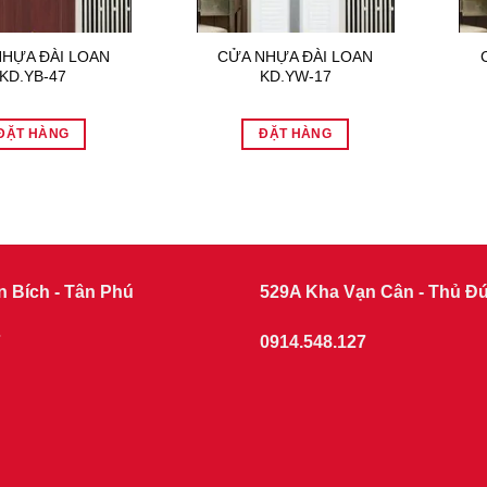
NHỰA ĐÀI LOAN
CỬA NHỰA ĐÀI LOAN
KD.YB-47
KD.YW-17
ĐẶT HÀNG
ĐẶT HÀNG
n Bích - Tân Phú
529A Kha Vạn Cân - Thủ Đ
7
0914.548.127