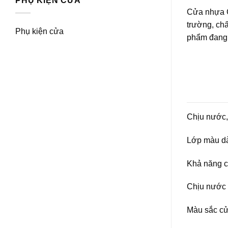
PHỤ KIỆN CỬA
Cửa nhựa C
trường, ch
Phụ kiện cửa
phẩm đang t
Chịu nước, 
Lớp màu dà
Khả năng ch
Chịu nước 
Màu sắc cửa