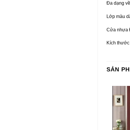
Đa dạng về
Lớp màu dà
Cửa nhựa Đ
Kích thước
SẢN P
-4%