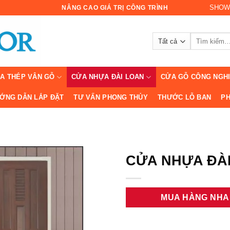
SHOW
NÂNG CAO GIÁ TRỊ CÔNG TRÌNH
Tìm
kiếm:
A THÉP VÂN GỖ
CỬA NHỰA ĐÀI LOAN
CỬA GỖ CÔNG NGH
ỚNG DẪN LẮP ĐẶT
TƯ VẤN PHONG THỦY
THƯỚC LỖ BAN
PH
CỬA NHỰA ĐÀI
MUA HÀNG NH