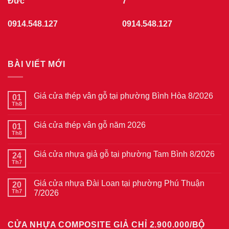
Đức
7
0914.548.127
0914.548.127
BÀI VIẾT MỚI
Giá cửa thép vân gỗ tại phường Bình Hòa 8/2026
01
Th8
Không
có
bình
Giá cửa thép vân gỗ năm 2026
01
luận
ở
Th8
Không
Giá
có
cửa
bình
thép
Giá cửa nhựa giả gỗ tại phường Tam Bình 8/2026
24
luận
vân
ở
Th7
Không
gỗ
Giá
có
tại
cửa
bình
phường
thép
Giá cửa nhựa Đài Loan tại phường Phú Thuận
20
luận
Bình
vân
ở
Th7
7/2026
Hòa
gỗ
Giá
8/2026
năm
Không
cửa
2026
có
nhựa
bình
giả
CỬA NHỰA COMPOSITE GIẢ CHỈ 2.900.000/BỘ
luận
gỗ