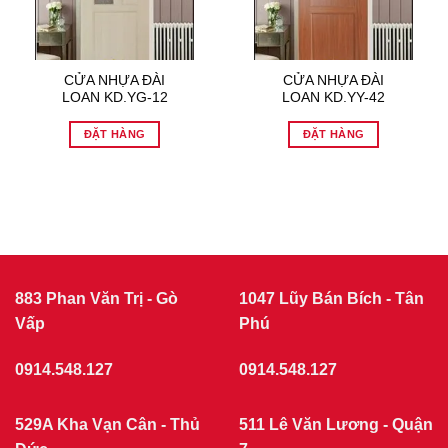
CỬA NHỰA ĐÀI
CỬA NHỰA ĐÀI
LOAN KD.YG-12
LOAN KD.YY-42
ĐẶT HÀNG
ĐẶT HÀNG
883 Phan Văn Trị - Gò
1047 Lũy Bán Bích - Tân
Vấp
Phú
0914.548.127
0914.548.127
529A Kha Vạn Cân - Thủ
511 Lê Văn Lương - Quận