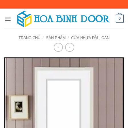
Bỏ
qua
nội
0
dung
TRANG CHỦ
/
SẢN PHẨM
/
CỬA NHỰA ĐÀI LOAN