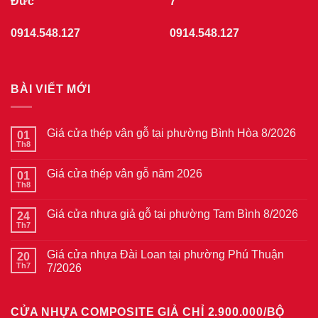
Đức
7
0914.548.127
0914.548.127
BÀI VIẾT MỚI
Giá cửa thép vân gỗ tại phường Bình Hòa 8/2026
01
Th8
Không
có
bình
Giá cửa thép vân gỗ năm 2026
01
luận
ở
Th8
Không
Giá
có
cửa
bình
thép
Giá cửa nhựa giả gỗ tại phường Tam Bình 8/2026
24
luận
vân
ở
Th7
Không
gỗ
Giá
có
tại
cửa
bình
phường
thép
Giá cửa nhựa Đài Loan tại phường Phú Thuận
20
luận
Bình
vân
ở
Th7
7/2026
Hòa
gỗ
Giá
8/2026
năm
Không
cửa
2026
có
nhựa
bình
giả
CỬA NHỰA COMPOSITE GIẢ CHỈ 2.900.000/BỘ
luận
gỗ