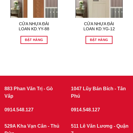
CỬA NHỰA ĐÀI
CỬA NHỰA ĐÀI
LOAN KD.YY-88
LOAN KD.YG-12
ĐẶT HÀNG
ĐẶT HÀNG
883 Phan Văn Trị - Gò
1047 Lũy Bán Bích - Tân
Vấp
Phú
0914.548.127
0914.548.127
529A Kha Vạn Cân - Thủ
511 Lê Văn Lương - Quận