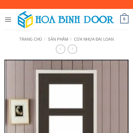
Bỏ
qua
nội
0
dung
TRANG CHỦ
/
SẢN PHẨM
/
CỬA NHỰA ĐÀI LOAN