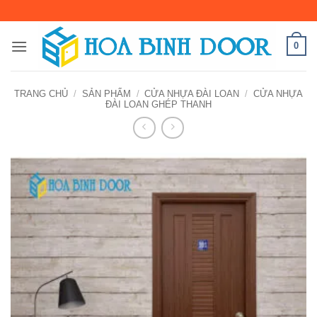
Bỏ
qua
nội
0
dung
TRANG CHỦ
/
SẢN PHẨM
/
CỬA NHỰA ĐÀI LOAN
/
CỬA NHỰA
ĐÀI LOAN GHÉP THANH