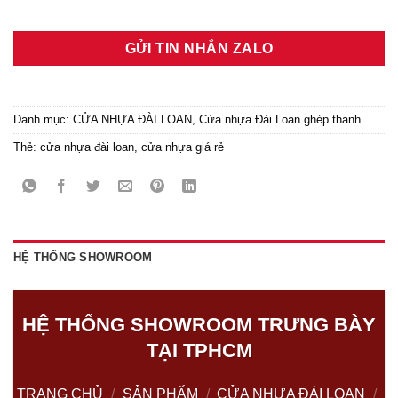
GỬI TIN NHẮN ZALO
Danh mục:
CỬA NHỰA ĐÀI LOAN
,
Cửa nhựa Đài Loan ghép thanh
Thẻ:
cửa nhựa đài loan
,
cửa nhựa giá rẻ
HỆ THỐNG SHOWROOM
HỆ THỐNG SHOWROOM TRƯNG BÀY
TẠI TPHCM
TRANG CHỦ
/
SẢN PHẨM
/
CỬA NHỰA ĐÀI LOAN
/