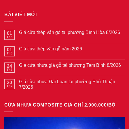
BÀI VIẾT MỚI
Giá cửa thép vân gỗ tại phường Bình Hòa 8/2026
01
Th8
Không
có
bình
Giá cửa thép vân gỗ năm 2026
01
luận
ở
Th8
Không
Giá
có
cửa
bình
thép
Giá cửa nhựa giả gỗ tại phường Tam Bình 8/2026
24
luận
vân
ở
Th7
Không
gỗ
Giá
có
tại
cửa
bình
phường
thép
Giá cửa nhựa Đài Loan tại phường Phú Thuận
20
luận
Bình
vân
ở
Th7
7/2026
Hòa
gỗ
Giá
8/2026
năm
Không
cửa
2026
có
nhựa
bình
giả
CỬA NHỰA COMPOSITE GIẢ CHỈ 2.900.000/BỘ
luận
gỗ
ở
tại
Giá
phường
cửa
Tam
nhựa
Bình
Đài
8/2026
Loan