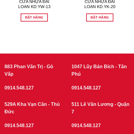
CỬA NHỰA ĐÀI
CỬA NHỰA ĐÀI
LOAN KD.YW-13
LOAN KD.YK-20
ĐẶT HÀNG
ĐẶT HÀNG
883 Phan Văn Trị - Gò
1047 Lũy Bán Bích - Tân
Vấp
Phú
0914.548.127
0914.548.127
529A Kha Vạn Cân - Thủ
511 Lê Văn Lương - Quận
Đức
7
0914.548.127
0914.548.127