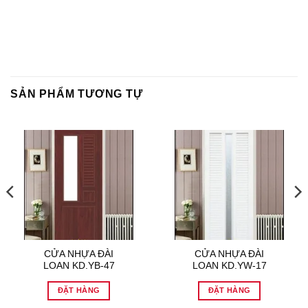
SẢN PHẨM TƯƠNG TỰ
CỬA NHỰA ĐÀI
CỬA NHỰA ĐÀI
LOAN KD.YB-47
LOAN KD.YW-17
ĐẶT HÀNG
ĐẶT HÀNG