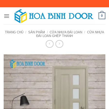
Bỏ
qua
nội
0
dung
TRANG CHỦ
/
SẢN PHẨM
/
CỬA NHỰA ĐÀI LOAN
/
CỬA NHỰA
ĐÀI LOAN GHÉP THANH