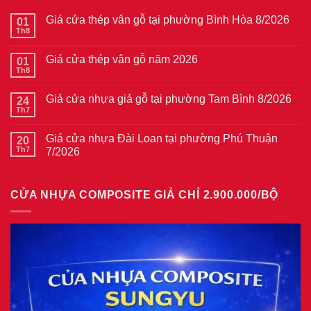
Giá cửa thép vân gỗ tại phường Bình Hòa 8/2026
01
Th8
Không
có
bình
Giá cửa thép vân gỗ năm 2026
01
luận
ở
Th8
Không
Giá
có
cửa
bình
thép
Giá cửa nhựa giả gỗ tại phường Tam Bình 8/2026
24
luận
vân
ở
Th7
Không
gỗ
Giá
có
tại
cửa
bình
phường
thép
Giá cửa nhựa Đài Loan tại phường Phú Thuận
20
luận
Bình
vân
ở
Th7
7/2026
Hòa
gỗ
Giá
8/2026
năm
Không
cửa
2026
có
nhựa
bình
giả
CỬA NHỰA COMPOSITE GIẢ CHỈ 2.900.000/BỘ
luận
gỗ
ở
tại
Giá
phường
cửa
Tam
nhựa
Bình
Đài
8/2026
Loan
tại
phường
Phú
Thuận
7/2026