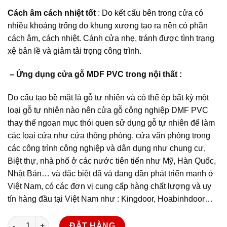
Cách âm cách nhiệt tốt
: Do kết cấu bên trong cửa có
nhiều khoảng trống do khung xương tạo ra nên có phần
cách âm, cách nhiệt. Cánh cửa nhẹ, tránh được tình trạng
xệ bản lề và giảm tải trọng công trình.
– Ứng dụng cửa gỗ MDF PVC trong nội thất :
Do cấu tạo bề mặt là gỗ tự nhiên và có thể ép bất kỳ một
loại gỗ tự nhiên nào nên cửa gỗ công nghiệp DMF PVC
thay thế ngoạn mục thói quen sử dụng gỗ tự nhiên để làm
các loại cửa như cửa thông phòng, cửa văn phòng trong
các công trình công nghiệp và dân dụng như chung cư,
Biệt thự, nhà phố ở các nước tiên tiến như Mỹ, Hàn Quốc,
Nhật Bản… và đặc biệt đã và đang dần phát triển mạnh ở
Việt Nam, có các đơn vị cung cấp hàng chất lượng và uy
tín hàng đầu tại Việt Nam như : Kingdoor, Hoabinhdoor…
Cửa gỗ công nghiệp MDF phủ PVC KD.1066 số lượng
ĐẶT HÀNG