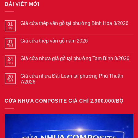
BÀI VIẾT MỚI
Giá cửa thép vân gỗ tại phường Bình Hòa 8/2026
01
Th8
Không
có
bình
Giá cửa thép vân gỗ năm 2026
01
luận
ở
Th8
Không
Giá
có
cửa
bình
thép
Giá cửa nhựa giả gỗ tại phường Tam Bình 8/2026
24
luận
vân
ở
Th7
Không
gỗ
Giá
có
tại
cửa
bình
phường
thép
Giá cửa nhựa Đài Loan tại phường Phú Thuận
20
luận
Bình
vân
ở
Th7
7/2026
Hòa
gỗ
Giá
8/2026
năm
Không
cửa
2026
có
nhựa
bình
giả
CỬA NHỰA COMPOSITE GIẢ CHỈ 2.900.000/BỘ
luận
gỗ
ở
tại
Giá
phường
cửa
Tam
nhựa
Bình
Đài
8/2026
Loan
tại
phường
Phú