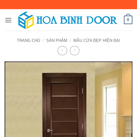
Bỏ
qua
nội
0
dung
TRANG CHỦ
/
SẢN PHẨM
/
MẪU CỬA ĐẸP HIỆN ĐẠI