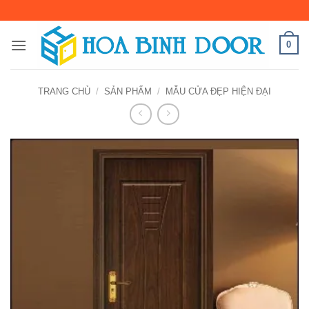
Bỏ
qua
nội
0
dung
TRANG CHỦ
/
SẢN PHẨM
/
MẪU CỬA ĐẸP HIỆN ĐẠI