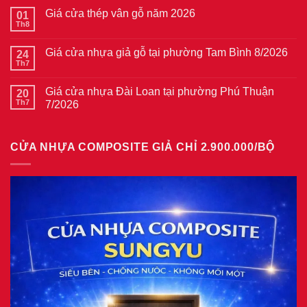
bình
Giá cửa thép vân gỗ năm 2026
01
luận
ở
Th8
Không
Giá
có
cửa
bình
thép
Giá cửa nhựa giả gỗ tại phường Tam Bình 8/2026
24
luận
vân
ở
Th7
Không
gỗ
Giá
có
tại
cửa
bình
phường
thép
Giá cửa nhựa Đài Loan tại phường Phú Thuận
20
luận
Bình
vân
ở
Th7
7/2026
Hòa
gỗ
Giá
8/2026
năm
Không
cửa
2026
có
nhựa
bình
giả
CỬA NHỰA COMPOSITE GIẢ CHỈ 2.900.000/BỘ
luận
gỗ
ở
tại
Giá
phường
cửa
Tam
nhựa
Bình
Đài
8/2026
Loan
tại
phường
Phú
Thuận
7/2026