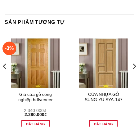
SẢN PHẨM TƯƠNG TỰ
-3%
Giá cửa gỗ công
CỬA NHỰA GỖ
nghiệp hdfveneer
SUNG YU SYA-147
2.340.000
₫
Giá
Giá
2.280.000
₫
gốc
hiện
là:
tại
ĐẶT HÀNG
ĐẶT HÀNG
2.340.000₫.
là:
2.280.000₫.