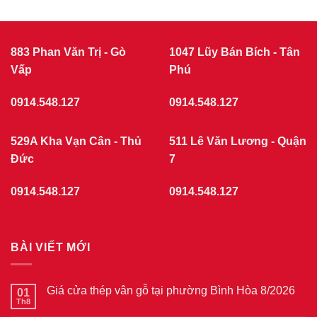
883 Phan Văn Trị - Gò
1047 Lũy Bán Bích - Tân
Vấp
Phú
0914.548.127
0914.548.127
529A Kha Vạn Cân - Thủ
511 Lê Văn Lương - Quận
Đức
7
0914.548.127
0914.548.127
BÀI VIẾT MỚI
Giá cửa thép vân gỗ tại phường Bình Hòa 8/2026
01
Th8
Không
có