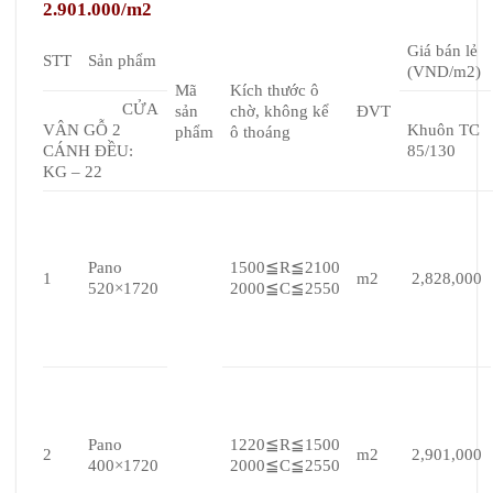
2.901.000/m2
Giá bán lẻ
STT
Sản phẩm
(VND/m2)
Mã
Kích thước ô
CỬA
sản
chờ, không kể
ĐVT
VÂN GỖ 2
Khuôn TC
phẩm
ô thoáng
CÁNH ĐỀU:
85/130
KG – 22
Pano
1500≦R≦2100
1
m2
2,828,000
520×1720
2000≦C≦2550
Pano
1220≦R≦1500
2
m2
2,901,000
400×1720
2000≦C≦2550