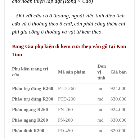
chờ hoàn thiện lắp đặt (Rộng × Cao)
– Đối với cửa có ô thoáng, ngoài việc tính diện tích
cửa và ô thoáng theo ô chờ, còn phải cộng thêm chi
phí gia công ô thoáng và vật tư kèm theo.
Bảng Giá phụ kiện đi kèm cửa thép vân gỗ tại Kon
Tum
Đơn
Phụ kiện trang trí
Mã sản phẩm
vị
Giá bán
cửa
tính
Phào trụ đứng R260
PTD-260
md
924.000
Phào trụ đứng R200
PTD-200
md
830.000
Phào ngang R260
PN-260
md
924.000
Phào ngang R200
PN-200
md
830.000
Phào đỉnh R200
PD-450
md
620.000