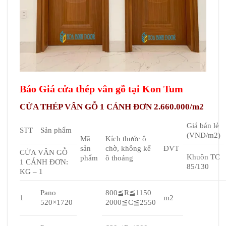
Báo Giá cửa thép vân gỗ tại Kon Tum
CỬA THÉP VÂN GỖ 1 CÁNH ĐƠN 2.660.000/m2
Giá bán lẻ
STT
Sản phẩm
(VND/m2)
Mã
Kích thước ô
sản
chờ, không kể
ĐVT
CỬA VÂN GỖ
Khuôn TC
phẩm
ô thoáng
1 CÁNH ĐƠN:
85/130
KG – 1
Pano
800≦R≦1150
1
m2
520×1720
2000≦C≦2550