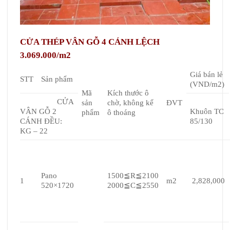
CỬA THÉP VÂN GỖ 4 CÁNH LỆCH
3.069.000/m2
Giá bán lẻ
STT
Sản phẩm
(VND/m2)
Mã
Kích thước ô
CỬA
sản
chờ, không kể
ĐVT
VÂN GỖ 2
Khuôn TC
phẩm
ô thoáng
CÁNH ĐỀU:
85/130
KG – 22
Pano
1500≦R≦2100
1
m2
2,828,000
520×1720
2000≦C≦2550