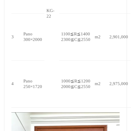
KG-
22
Pano
1100≦R≦1400
3
m2
2,901,000
300×2000
2300≦C≦2550
Pano
1000≦R≦1200
4
m2
2,975,000
250×1720
2000≦C≦2550