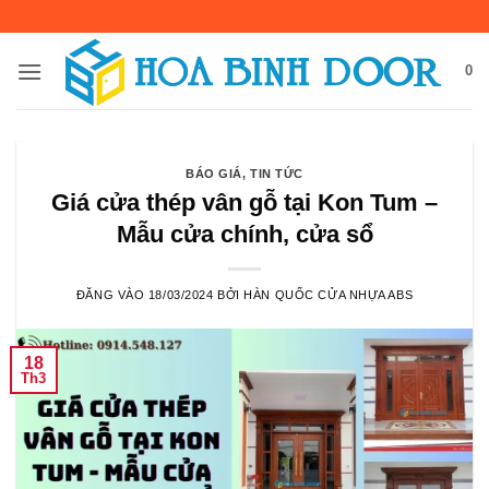
Bỏ
qua
nội
0
dung
BÁO GIÁ
,
TIN TỨC
Giá cửa thép vân gỗ tại Kon Tum –
Mẫu cửa chính, cửa sổ
ĐĂNG VÀO
18/03/2024
BỞI
HÀN QUỐC CỬA NHỰA ABS
18
Th3