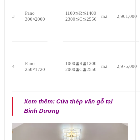
Pano
1100≦R≦1400
3
m2
2,901,000
300×2000
2300≦C≦2550
Pano
1000≦R≦1200
4
m2
2,975,000
250×1720
2000≦C≦2550
Xem thêm:
Cửa thép vân gỗ tại
Bình Dương