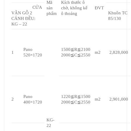
Mã
Kích thước ô
CỬA
sản
chờ, không kể
ĐVT
VÂN GỖ 2
Khuôn TC
phẩm
ô thoáng
CÁNH ĐỀU:
85/130
KG – 22
Pano
1500≦R≦2100
1
m2
2,828,000
520×1720
2000≦C≦2550
Pano
1220≦R≦1500
2
m2
2,901,000
400×1720
2000≦C≦2550
KG-
22