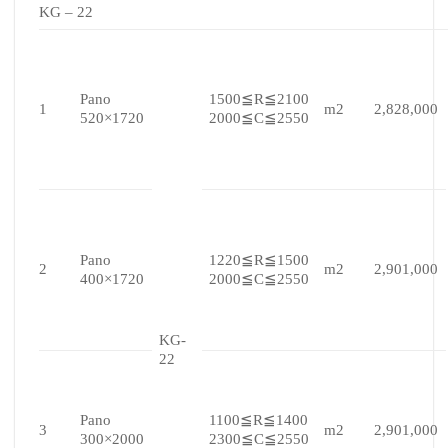
KG – 22
Pano
1500≦R≦2100
1
m2
2,828,000
520×1720
2000≦C≦2550
Pano
1220≦R≦1500
2
m2
2,901,000
400×1720
2000≦C≦2550
KG-
22
Pano
1100≦R≦1400
3
m2
2,901,000
300×2000
2300≦C≦2550