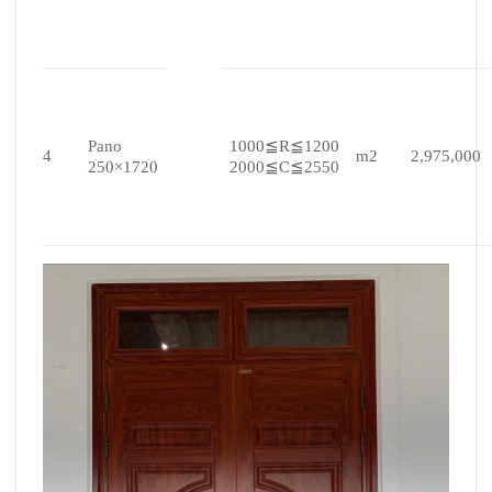
Pano
1000≦R≦1200
4
m2
2,975,000
250×1720
2000≦C≦2550