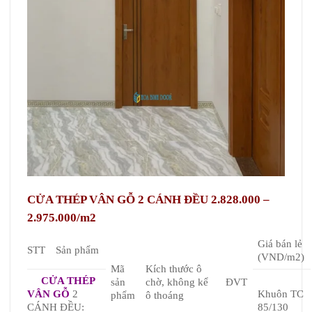
CỬA THÉP VÂN GỖ 2 CÁNH ĐỀU 2.828.000 –
2.975.000/m2
Giá bán lẻ
STT
Sản phẩm
(VND/m2)
Mã
Kích thước ô
CỬA THÉP
sản
chờ, không kể
ĐVT
VÂN GỖ
2
Khuôn TC
phẩm
ô thoáng
CÁNH ĐỀU:
85/130