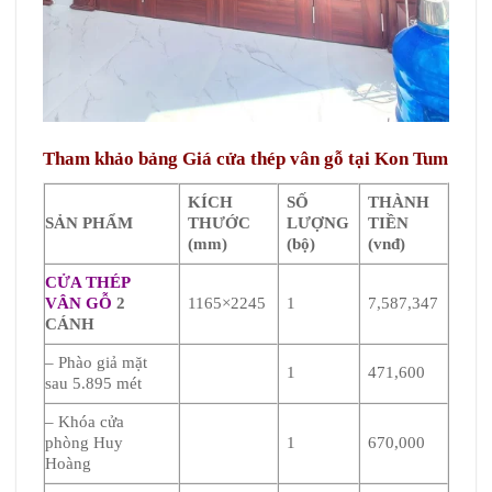
Tham khảo bảng Giá cửa thép vân gỗ tại Kon Tum
KÍCH
SỐ
THÀNH
SẢN PHẨM
THƯỚC
LƯỢNG
TIỀN
(mm)
(bộ)
(vnđ)
CỬA THÉP
VÂN GỖ
2
1165×2245
1
7,587,347
CÁNH
– Phào giả mặt
1
471,600
sau 5.895 mét
– Khóa cửa
phòng Huy
1
670,000
Hoàng