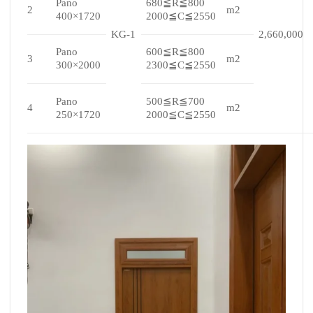
Pano
680≦R≦800
2
m2
400×1720
2000≦C≦2550
KG-1
2,660,000
Pano
600≦R≦800
3
m2
300×2000
2300≦C≦2550
Pano
500≦R≦700
4
m2
250×1720
2000≦C≦2550