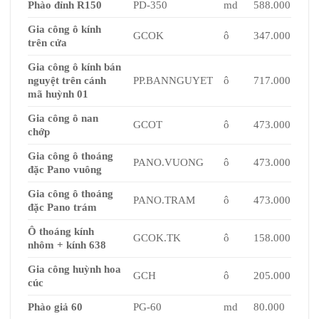
Phào đỉnh R150
PD-350
md
588.000
Gia công ô kính
GCOK
ô
347.000
trên cửa
Gia công ô kính bán
nguyệt trên cánh
PP.BANNGUYET
ô
717.000
mã huỳnh 01
Gia công ô nan
GCOT
ô
473.000
chớp
Gia công ô thoáng
PANO.VUONG
ô
473.000
đặc Pano vuông
Gia công ô thoáng
PANO.TRAM
ô
473.000
đặc Pano trám
Ô thoáng kính
GCOK.TK
ô
158.000
nhôm + kính 638
Gia công huỳnh hoa
GCH
ô
205.000
cúc
Phào giả 60
PG-60
md
80.000